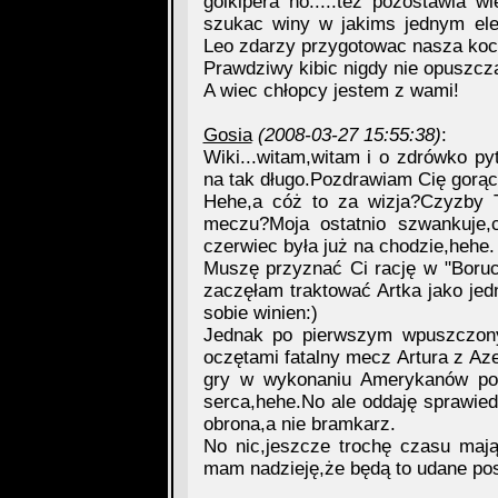
golkipera no.....tez pozostawia 
szukac winy w jakims jednym ele
Leo zdarzy przygotowac nasza koc
Prawdziwy kibic nigdy nie opuszcz
A wiec chłopcy jestem z wami!
Gosia
(2008-03-27 15:55:38)
:
Wiki...witam,witam i o zdrówko p
na tak długo.Pozdrawiam Cię gorąc
Hehe,a cóż to za wizja?Czyzby T
meczu?Moja ostatnio szwankuje,
czerwiec była już na chodzie,hehe.
Muszę przyznać Ci rację w "Boruco
zaczęłam traktować Artka jako je
sobie winien:)
Jednak po pierwszym wpuszczon
oczętami fatalny mecz Artura z Aze
gry w wykonaniu Amerykanów pow
serca,hehe.No ale oddaję sprawied
obrona,a nie bramkarz.
No nic,jeszcze trochę czasu mają
mam nadzieję,że będą to udane pos