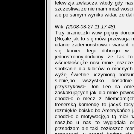
telewizja zwlascza wtedy gdy nas
szczesliwa ze nie mam mozliwosci
ale po samym wyniku widac ze dalis
Wiki
(2008-03-27 11:17:48)
:
Trzy brameczki wow piękny dorobek
(No,ale jak to się mówi:przewaga 
udanie zademonstrowali wariant 
się koniec tego dobrego w w
jednostronny,dodupny że tak to
wściekłości,że nosi mnie jeszcze
spotkanie dla kibiców o mocnych
wyżej świetnie uczynioną pods
siebie,bo wszystko dosadnie
przyszykował Don Leo na Amer
zaskakujących jak dla mnie powoł
chodziło o mecz z Niemcami)ch
trenerską komendę to jacyś tacy
rozmiękłe boisko,bo Amerykańce j
chodziło o motywację,a tą miał na
nasz,bo u nas to wyglądała o
przsadzam ale taki zezłoszcz mam