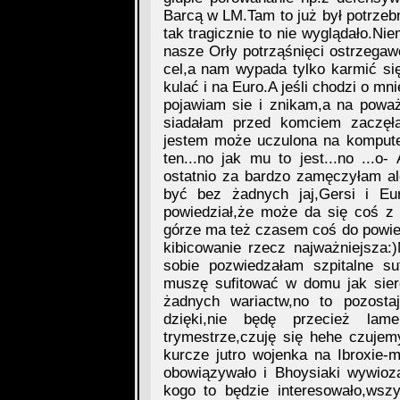
Barcą w LM.Tam to już był potrzeb
tak tragicznie to nie wyglądało.Ni
nasze Orły potrząśnięci ostrzega
cel,a nam wypada tylko karmić się
kulać i na Euro.A jeśli chodzi o mn
pojawiam sie i znikam,a na poważ
siadałam przed komciem zaczęła
jestem może uczulona na kompute
ten...no jak mu to jest...no ...o
ostatnio za bardzo zamęczyłam a
być bez żadnych jaj,Gersi i Eu
powiedział,że może da się coś z
górze ma też czasem coś do powiedz
kibicowanie rzecz najważniejsza
sobie pozwiedzałam szpitalne su
muszę sufitować w domu jak sier
żadnych wariactw,no to pozosta
dzięki,nie będę przecież la
trymestrze,czuję się hehe czujem
kurcze jutro wojenka na Ibroxie-
obowiązywało i Bhoysiaki wywio
kogo to będzie interesowało,wsz