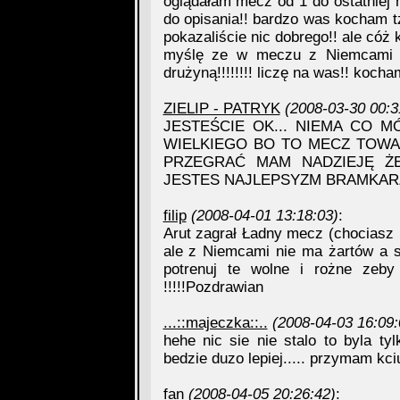
oglądałam mecz od 1 do ostatniej mi
do opisania!! bardzo was kocham t
pokazaliście nic dobrego!! ale có
myślę ze w meczu z Niemcami p
drużyną!!!!!!!! liczę na was!! kocha
ZIELIP - PATRYK
(2008-03-30 00:3
JESTEŚCIE OK... NIEMA CO M
WIELKIEGO BO TO MECZ TOWA
PRZEGRAĆ MAM NADZIEJĘ Ż
JESTES NAJLEPSYZM BRAMKARZ
filip
(2008-04-01 13:18:03)
:
Arut zagrał Ładny mecz (chociasz 
ale z Niemcami nie ma żartów a s
potrenuj te wolne i rożne zeby
!!!!!Pozdrawian
...::majeczka::..
(2008-04-03 16:09:
hehe nic sie nie stalo to byla 
bedzie duzo lepiej..... przymam kci
fan
(2008-04-05 20:26:42)
: