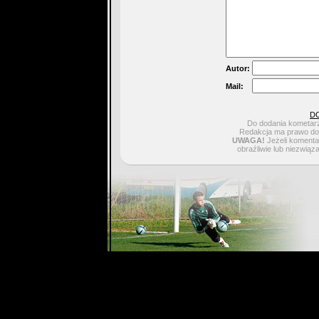
Autor:
Mail:
D
Do dodania kometarz
Redakcja ma prawo do 
UWAGA!
Jeżeli komentar
obraźliwie lub niezwiąz