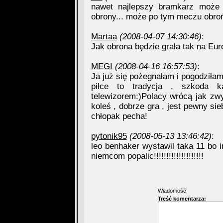
nawet najlepszy bramkarz może 
obrony... może po tym meczu obroń
Martaa
(2008-04-07 14:30:46)
:
Jak obrona będzie grała tak na Eur
MEGI
(2008-04-16 16:57:53)
:
Ja już się pożegnałam i pogodziłam 
piłce to tradycja , szkoda k
telewizorem:)Polacy wrócą jak zwy
koleś , dobrze gra , jest pewny si
chłopak pecha!
pytonik95
(2008-05-13 13:46:42)
:
leo benhaker wystawil taka 11 bo
niemcom popalic!!!!!!!!!!!!!!!!!!!!
Wiadomość:
Treść komentarza: