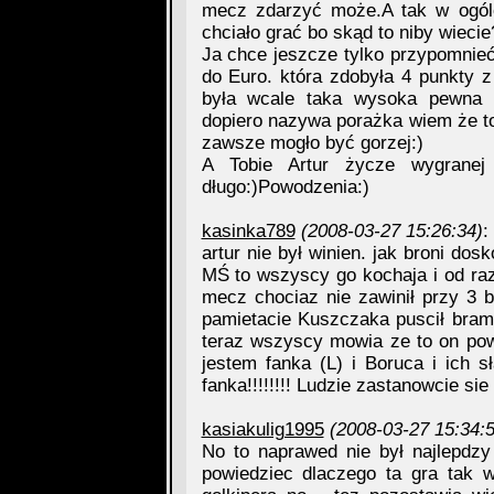
mecz zdarzyć może.A tak w ogóle
chciało grać bo skąd to niby wiecie
Ja chce jeszcze tylko przypomnieć
do Euro. która zdobyła 4 punkty z 
była wcale taka wysoka pewna d
dopiero nazywa porażka wiem że t
zawsze mogło być gorzej:)
A Tobie Artur życze wygrane
długo:)Powodzenia:)
kasinka789
(2008-03-27 15:26:34)
:
artur nie był winien. jak broni do
MŚ to wszyscy go kochaja i od raz
mecz chociaz nie zawinił przy 3 
pamietacie Kuszczaka puscił bra
teraz wszyscy mowia ze to on powi
jestem fanka (L) i Boruca i ich 
fanka!!!!!!!! Ludzie zastanowcie sie
kasiakulig1995
(2008-03-27 15:34:5
No to naprawed nie był najlepdz
powiedziec dlaczego ta gra tak w