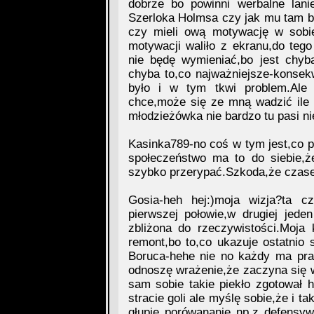
dobrze bo powinni werbalne lan
Szerloka Holmsa czy jak mu tam by
czy mieli ową motywację w sobie
motywacji waliło z ekranu,do tego
nie będę wymieniać,bo jest chyb
chyba to,co najważniejsze-konsekw
było i w tym tkwi problem.Ale 
chce,może się ze mną wadzić ile
młodzieżówka nie bardzo tu pasi n
Kasinka789-no coś w tym jest,co p
społeczeństwo ma to do siebie,
szybko przerypać.Szkoda,że czasem
Gosia-heh hej:)moja wizja?ta c
pierwszej połowie,w drugiej jed
zbliżona do rzeczywistości.Moja
remont,bo to,co ukazuje ostatnio
Boruca-hehe nie no każdy ma pr
odnoszę wrażenie,że zaczyna się 
sam sobie takie piekło zgotował
stracie goli ale myślę sobie,że i t
głupie porówananie np.z defens