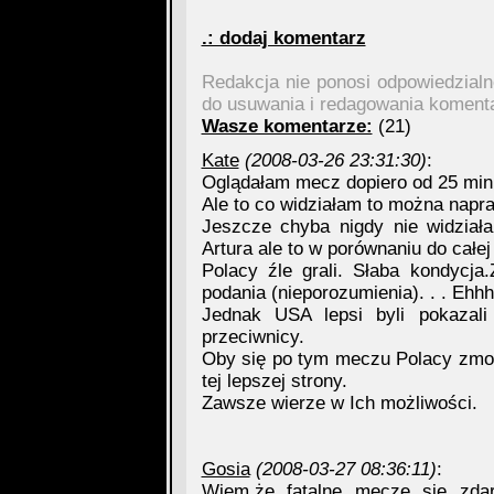
.: dodaj komentarz
Redakcja nie ponosi odpowiedzial
do usuwania i redagowania koment
Wasze komentarze:
(21)
Kate
(2008-03-26 23:31:30)
:
Oglądałam mecz dopiero od 25 minut
Ale to co widziałam to można napra
Jeszcze chyba nigdy nie widział
Artura ale to w porównaniu do całej
Polacy źle grali. Słaba kondycja.
podania (nieporozumienia). . . Ehhh.
Jednak USA lepsi byli pokazali 
przeciwnicy.
Oby się po tym meczu Polacy zmoty
tej lepszej strony.
Zawsze wierze w Ich możliwości.
Gosia
(2008-03-27 08:36:11)
:
Wiem,że fatalne mecze się zdar