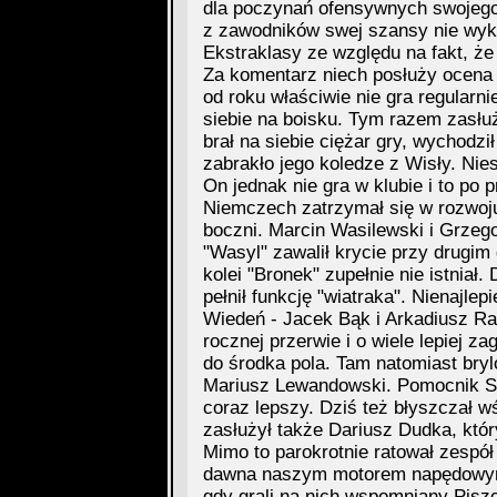
dla poczynań ofensywnych swojego 
z zawodników swej szansy nie wyko
Ekstraklasy ze względu na fakt, że 
Za komentarz niech posłuży ocena
od roku właściwie nie gra regularni
siebie na boisku. Tym razem zasłuż
brał na siebie ciężar gry, wychodz
zabrakło jego koledze z Wisły. Nies
On jednak nie gra w klubie i to po
Niemczech zatrzymał się w rozwoju.
boczni. Marcin Wasilewski i Grzego
"Wasyl" zawalił krycie przy drugim 
kolei "Bronek" zupełnie nie istniał
pełnił funkcję "wiatraka". Nienajlepi
Wiedeń - Jacek Bąk i Arkadiusz Ra
rocznej przerwie i o wiele lepiej za
do środka pola. Tam natomiast bryl
Mariusz Lewandowski. Pomocnik S
coraz lepszy. Dziś też błyszczał w
zasłużył także Dariusz Dudka, który
Mimo to parokrotnie ratował zespół 
dawna naszym motorem napędowym, 
gdy grali na nich wspomniany Pisz