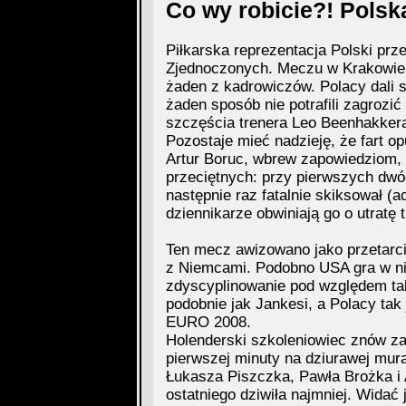
Co wy robicie?! Polska
Piłkarska reprezentacja Polski prz
Zjednoczonych. Meczu w Krakowie 
żaden z kadrowiczów. Polacy dali si
żaden sposób nie potrafili zagrozi
szczęścia trenera Leo Beenhakkera
Pozostaje mieć nadzieję, że fart op
Artur Boruc, wbrew zapowiedziom, 
przeciętnych: przy pierwszych dwó
następnie raz fatalnie skiksował (a
dziennikarze obwiniają go o utratę 
Ten mecz awizowano jako przetarc
z Niemcami. Podobno USA gra w nie
zdyscyplinowanie pod względem tak
podobnie jak Jankesi, a Polacy tak
EURO 2008.
Holenderski szkoleniowiec znów z
pierwszej minuty na dziurawej mur
Łukasza Piszczka, Pawła Brożka i
ostatniego dziwiła najmniej. Widać