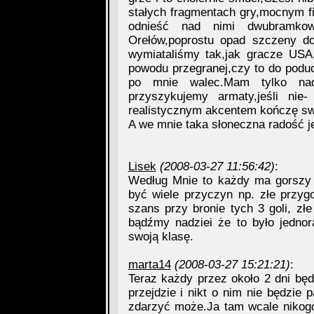
stałych fragmentach gry,mocnym fi
odnieść nad nimi dwubramkowe
Orełów,poprostu opad szczeny do
wymiataliśmy tak,jak gracze USA
powodu przegranej,czy to do podu
po mnie walec.Mam tylko nad
przyszykujemy armaty,jeśli nie-
realistycznym akcentem kończę s
A we mnie taka słoneczna radość jes
Lisek
(2008-03-27 11:56:42)
:
Według Mnie to każdy ma gorszy i 
być wiele przyczyn np. złe przyg
szans przy bronie tych 3 goli, złe
bądźmy nadziei że to było jedn
swoją klasę.
marta14
(2008-03-27 15:21:21)
:
Teraz każdy przez około 2 dni bę
przejdzie i nikt o nim nie będzie 
zdarzyć może.Ja tam wcale nikogo