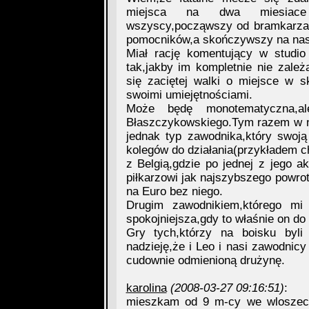
miejsca na dwa miesiace p
wszyscy,począwszy od bramkarza(n
pomocników,a skończywszy na nas
Miał rację komentujący w studio 
tak,jakby im kompletnie nie zależ
się zaciętej walki o miejsce w s
swoimi umiejętnościami.
Może będę monotematyczna,a
Błaszczykowskiego.Tym razem w nas
jednak typ zawodnika,który swoją
kolegów do działania(przykładem c
z Belgią,gdzie po jednej z jego 
piłkarzowi jak najszybszego powro
na Euro bez niego.
Drugim zawodnikiem,którego mi
spokojniejsza,gdy to właśnie on do
Gry tych,którzy na boisku byl
nadzieję,że i Leo i nasi zawodni
cudownie odmienioną drużynę.
karolina
(2008-03-27 09:16:51)
:
mieszkam od 9 m-cy we wloszech 