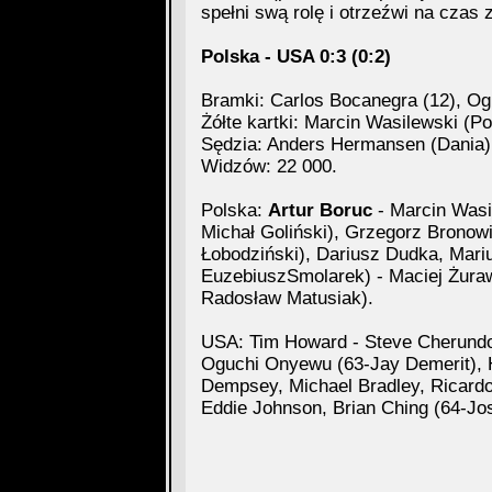
spełni swą rolę i otrzeźwi na czas
Polska - USA 0:3 (0:2)
Bramki: Carlos Bocanegra (12), Og
Żółte kartki: Marcin Wasilewski (Po
Sędzia: Anders Hermansen (Dania)
Widzów: 22 000.
Polska:
Artur Boruc
- Marcin Wasi
Michał Goliński), Grzegorz Bronow
Łobodziński), Dariusz Dudka, Mar
EuzebiuszSmolarek) - Maciej Żuraw
Radosław Matusiak).
USA: Tim Howard - Steve Cherundol
Oguchi Onyewu (63-Jay Demerit), H
Dempsey, Michael Bradley, Ricardo
Eddie Johnson, Brian Ching (64-Jos