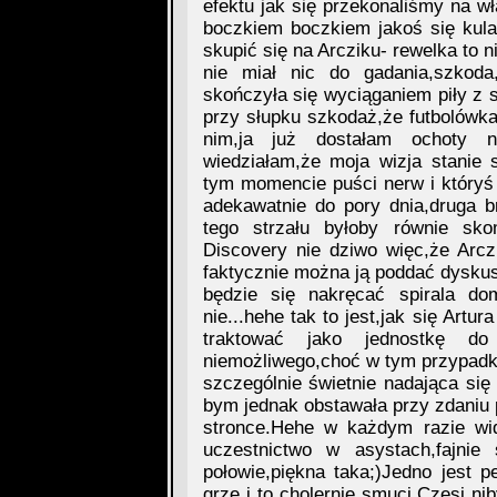
efektu jak się przekonaliśmy na wł
boczkiem boczkiem jakoś się kula
skupić się na Arcziku- rewelka to 
nie miał nic do gadania,szkoda
skończyła się wyciąganiem piły z s
przy słupku szkodaż,że futbolówka
nim,ja już dostałam ochoty 
wiedziałam,że moja wizja stanie 
tym momencie puści nerw i który
adekawatnie do pory dnia,druga 
tego strzału byłoby równie sk
Discovery nie dziwo więc,że Arcz
faktycznie można ją poddać dyskusji
będzie się nakręcać spirala do
nie...hehe tak to jest,jak się Art
traktować jako jednostkę d
niemożliwego,choć w tym przypadku
szczególnie świetnie nadająca się d
bym jednak obstawała przy zdaniu 
stronce.Hehe w każdym razie wid
uczestnictwo w asystach,fajnie
połowie,piękna taka;)Jedno jest 
grze i to cholernie smuci,Czesi n