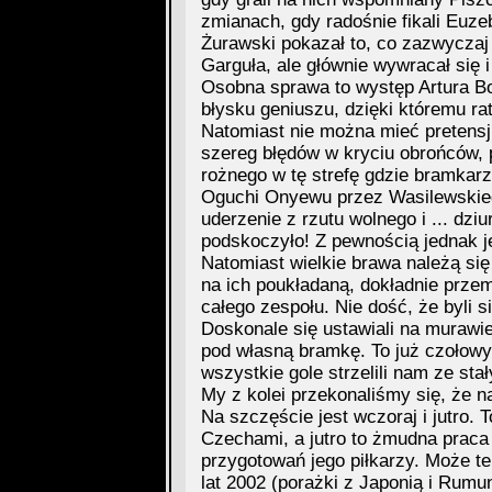
zmianach, gdy radośnie fikali Euze
Żurawski pokazał to, co zazwyczaj 
Garguła, ale głównie wywracał się i
Osobna sprawa to występ Artura B
błysku geniuszu, dzięki któremu r
Natomiast nie można mieć pretensji
szereg błędów w kryciu obrońców, 
rożnego w tę strefę gdzie bramkarz
Oguchi Onyewu przez Wasilewskiego
uderzenie z rzutu wolnego i ... dz
podskoczyło! Z pewnością jednak je
Natomiast wielkie brawa należą się
na ich poukładaną, dokładnie prze
całego zespołu. Nie dość, że byli si
Doskonale się ustawiali na murawie
pod własną bramkę. To już czołowy 
wszystkie gole strzelili nam ze sta
My z kolei przekonaliśmy się, że n
Na szczęście jest wczoraj i jutro.
Czechami, a jutro to żmudna praca 
przygotowań jego piłkarzy. Może te
lat 2002 (porażki z Japonią i Rumu