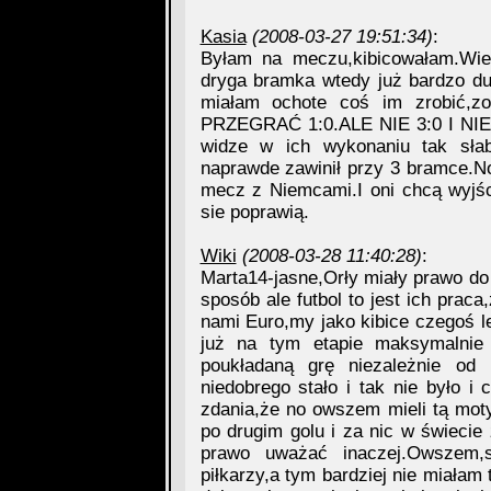
Kasia
(2008-03-27 19:51:34)
:
Byłam na meczu,kibicowałam.Wie
dryga bramka wtedy już bardzo du
miałam ochote coś im zrobić,z
PRZEGRAĆ 1:0.ALE NIE 3:0 I NIE
widze w ich wykonaniu tak słab
naprawde zawinił przy 3 bramce.No
mecz z Niemcami.I oni chcą wyjśc
sie poprawią.
Wiki
(2008-03-28 11:40:28)
:
Marta14-jasne,Orły miały prawo do 
sposób ale futbol to jest ich prac
nami Euro,my jako kibice czegoś l
już na tym etapie maksymalnie 
poukładaną grę niezależnie od 
niedobrego stało i tak nie było i
zdania,że no owszem mieli tą motyw
po drugim golu i za nic w świecie
prawo uważać inaczej.Owszem,
piłkarzy,a tym bardziej nie miałam