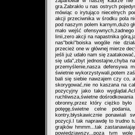
zapanował w naszej kadrze nie 
gra.Zabrakło u nas ostrych pojedyn
mówiąc o irytująco niecelnych po
akcji przeciwnika w środku pola n
pod naszym polem karnym,dużo głup
mało wejść ofensywnych,żadnego 
linii,zero akcji na napastnika górą,
nas"boki"boiska wogóle nie dział
przecież one w głównej mierze dec
jeśli już udało nam się zaatakować,
się uda",zbyt jednostajne,chyba 
przemyślenie,nasza defensywa m
świetnie wykorzystywali,potem za
bali się siebie nawzajem czy co, 
skorygować,nie no kaszana na cał
pozycyjny jako tako wyglądał.Ac
ruchliwsza,świetne dośrodkowania z
obronny,przez który ciężko było
potęgę,świetne celne podania
kontry,błyskawicznie ponawiali 
pozycji.I tak naprawdę to trudno 
grajków hmmm...tak zastanawiają
powiedziawszy...poza tym wol