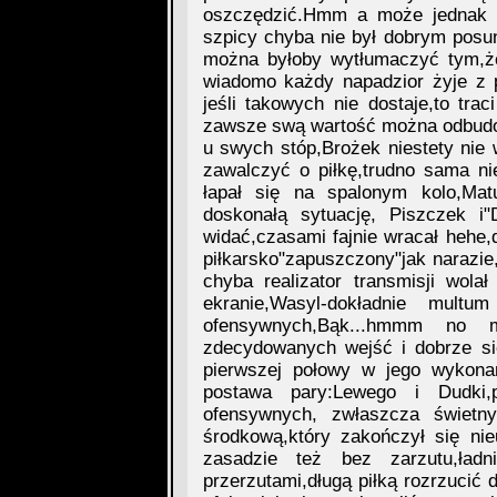
oszczędzić.Hmm a może jednak s
szpicy chyba nie był dobrym posun
można byłoby wytłumaczyć tym,że
wiadomo każdy napadzior żyje z p
jeśli takowych nie dostaje,to tra
zawsze swą wartość można odbudow
u swych stóp,Brożek niestety nie
zawalczyć o piłkę,trudno sama nie
łapał się na spalonym kolo,Mat
doskonałą sytuację, Piszczek i"
widać,czasami fajnie wracał hehe,
piłkarsko"zapuszczony"jak narazie
chyba realizator transmisji wol
ekranie,Wasyl-dokładnie mult
ofensywnych,Bąk...hmmm no m
zdecydowanych wejść i dobrze si
pierwszej połowy w jego wykonani
postawa pary:Lewego i Dudki,p
ofensywnych, zwłaszcza świetn
środkową,który zakończył się ni
zasadzie też bez zarzutu,ładn
przerzutami,długą piłką rozrzucić