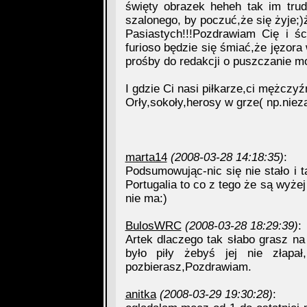
święty obrazek heheh tak im tru
szalonego, by poczuć,że się żyje;)ż
Pasiastych!!!Pozdrawiam Cię i 
furioso będzie się śmiać,że jęzora 
prośby do redakcji o puszczanie 
I gdzie Ci nasi piłkarze,ci mężczyź
Orły,sokoły,herosy w grze( np.niez
marta14
(2008-03-28 14:18:35)
:
Podsumowując-nic się nie stało i
Portugalia to co z tego że są wyżej 
nie ma:)
BulosWRC
(2008-03-28 18:29:39)
:
Artek dlaczego tak słabo grasz na p
było piły żebyś jej nie złap
pozbierasz,Pozdrawiam.
anitka
(2008-03-29 19:30:28)
: