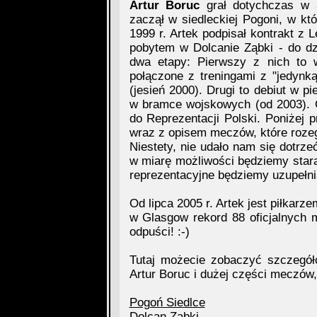
Artur Boruc
grał dotychczas w 3
zaczął w siedleckiej Pogoni, w kt
1999 r. Artek podpisał kontrakt z 
pobytem w Dolcanie Ząbki - do dz
dwa etapy: Pierwszy z nich to 
połączone z treningami z "jedynk
(jesień 2000). Drugi to debiut w pi
w bramce wojskowych (od 2003). O
do Reprezentacji Polski. Poniżej 
wraz z opisem meczów, które rozeg
Niestety, nie udało nam się dotrze
w miarę możliwości będziemy staral
reprezentacyjne będziemy uzupełni
Od lipca 2005 r. Artek jest piłkarz
w Glasgow rekord 88 oficjalnych 
odpuści! :-)
Tutaj możecie zobaczyć szczegół
Artur Boruc i dużej części meczów, 
Pogoń Siedlce
Dolcan Ząbki