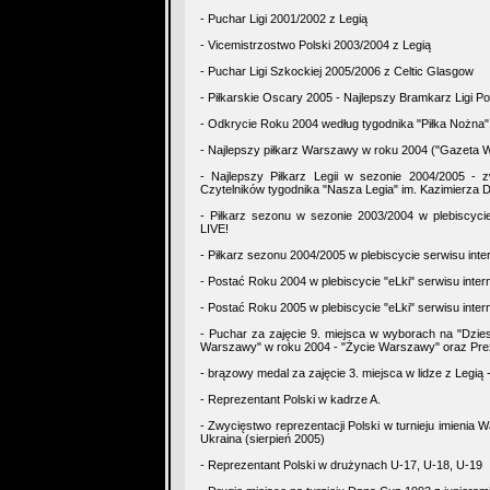
- Puchar Ligi 2001/2002 z Legią
- Vicemistrzostwo Polski 2003/2004 z Legią
- Puchar Ligi Szkockiej 2005/2006 z Celtic Glasgow
- Piłkarskie Oscary 2005 - Najlepszy Bramkarz Ligi Pol
- Odkrycie Roku 2004 według tygodnika "Piłka Nożna"
- Najlepszy piłkarz Warszawy w roku 2004 ("Gazeta 
- Najlepszy Piłkarz Legii w sezonie 2004/2005 - z
Czytelników tygodnika "Nasza Legia" im. Kazimierza 
- Piłkarz sezonu w sezonie 2003/2004 w plebiscycie
LIVE!
- Piłkarz sezonu 2004/2005 w plebiscycie serwisu int
- Postać Roku 2004 w plebiscycie "eLki" serwisu inte
- Postać Roku 2005 w plebiscycie "eLki" serwisu inte
- Puchar za zajęcie 9. miejsca w wyborach na "Dzie
Warszawy" w roku 2004 - "Życie Warszawy" oraz Pre
- brązowy medal za zajęcie 3. miejsca w lidze z Legią
- Reprezentant Polski w kadrze A.
- Zwycięstwo reprezentacji Polski w turnieju imienia 
Ukraina (sierpień 2005)
- Reprezentant Polski w drużynach U-17, U-18, U-19