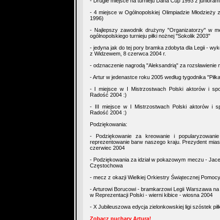
- Drugie miejsce na turnieju Dana Cup 1993 z junioram
- 4 miejsce w Ogólnopolskiej Olimpiadzie Młodzieży 
1996)
- Najlepszy zawodnik drużyny "Organizatorzy" w
ogólnopolskiego turnieju piłki nożnej "Sokolik 2003"
- jedyna jak do tej pory bramka zdobyta dla Legii - w
z Widzewem, 8 czerwca 2004 r.
- odznaczenie nagrodą "Aleksandrią" za rozsławienie m
- Artur w jedenastce roku 2005 według tygodnika "Piłk
- I miejsce w I Mistrzostwach Polski aktorów i s
Radość 2004 :)
- III miejsce w I Mistrzostwach Polski aktorów i 
Radość 2004 :)
Podziękowania:
- Podziękowanie za kreowanie i popularyzowanie
reprezentowanie barw naszego kraju. Prezydent mias
czerwiec 2004
- Podziękowania za idział w pokazowym meczu - Jace
Częstochowa
- mecz z okazji Wielkiej Orkiestry Świątecznej Pomoc
- Arturowi Borucowi - bramkarzowi Legii Warszawa n
w Reprezentacji Polski - wierni kibice - wiosna 2004
- X Jubileuszowa edycja zielonkowskiej ligi szóstek pi
Zobacz puchary Artura!