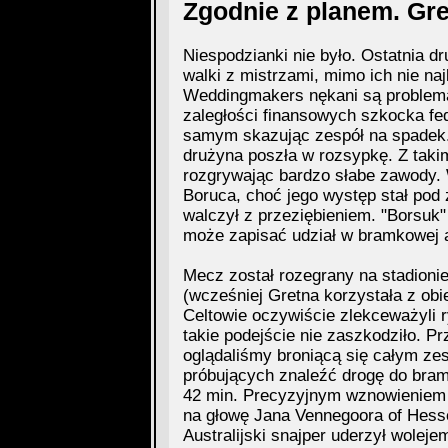
Zgodnie z planem. Gretn
Niespodzianki nie było. Ostatnia dr
walki z mistrzami, mimo ich nie n
Weddingmakers nękani są problema
zaległości finansowych szkocka fe
samym skazując zespół na spadek. 
drużyna poszła w rozsypkę. Z takim
rozgrywając bardzo słabe zawody.
Boruca, choć jego występ stał pod
walczył z przeziębieniem. "Borsuk" 
może zapisać udział w bramkowej a
Mecz został rozegrany na stadioni
(wcześniej Gretna korzystała z obi
Celtowie oczywiście zlekceważyli ry
takie podejście nie zaszkodziło. P
oglądaliśmy broniącą się całym ze
próbujących znaleźć drogę do bram
42 min. Precyzyjnym wznowieniem gr
na głowę Jana Vennegoora of Hesse
Australijski snajper uderzył woleje