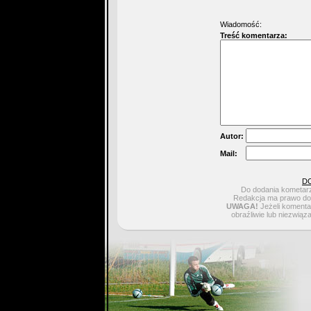
Wiadomość:
Treść komentarza:
Autor:
Mail:
D
Do dodania kometarz
Redakcja ma prawo do 
UWAGA!
Jeżeli komentar
obraźliwie lub niezwiąz