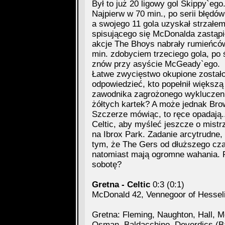
Był to już 20 ligowy gol Skippy`ego
Najpierw w 70 min., po serii błęd
a swojego 11 gola uzyskał strzałe
spisującego się McDonalda zastąpił
akcje The Bhoys nabrały rumieńcó
min. zdobyciem trzeciego gola, po
znów przy asyście McGeady`ego.
Łatwe zwycięstwo okupione zostało
odpowiedzieć, kto popełnił większą 
zawodnika zagrożonego wykluczen
żółtych kartek? A może jednak Bro
Szczerze mówiąc, to ręce opadają..
Celtic, aby myśleć jeszcze o mist
na Ibrox Park. Zadanie arcytrudne
tym, że The Gers od dłuższego cza
natomiast mają ogromne wahania. Po
sobotę?
Gretna - Celtic
0:3 (0:1)
McDonald 42, Vennegoor of Hessel
Gretna: Fleming, Naughton, Hall, Me
Osman, Baldacchino, Deverdics (Ba