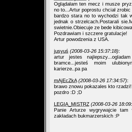
Oglądałam ten mecz i musze pryzna
no to...Artur poprostu chciał zrobi
bardzo stara no to wychodzi tak w
jednak o strzelcach.Postarali si
swietnie.Obiecuje ze bede kibicowa
Pozdrawiam i szczere gratulacje!
Artur powodzenia z USA.
jusyuś
(2008-03-26 15:37:18)
:
artur jestes najlepszy...ogla
bramce...jesteś moim ulubion
karierze..pa pa
mAjEcZkA
(2008-03-26 17:34:57)
:
brawo znowu pokazales kto rzadzi!!
pozdro :D ;D
LEGIA_MISTRZ
(2008-03-26 18:09
Panie Arturze wygrywajcie tam 
zakładach bukmarzerskich :P