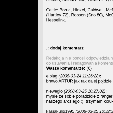
Celtic: Boruc, Hinkel, Caldwell, 
(Hartley 72), Robson (Sno 80), M
Hesselink.
.: dodaj komentarz
Redakcja nie ponosi odpowiedzial
do usuwania i redagowania koment
Wasze komentarze:
(6)
elblag
(2008-03-24 11:26:28)
:
brawo ARTUR jak tak dalej pojdzie t
nieweglo
(2008-03-25 10:27:02)
:
mysle ze sobie poradzicie z range
naszego arcziego :)i trzymam kciuk
kasiakulig1995
(2008-03-25 10:32:3