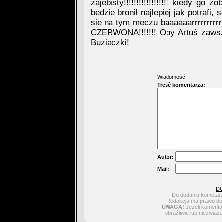
zajebisty!!!!!!!!!!!!!!!!!! kiedy g
bedzie bronił najlepiej jak potrafi, s
sie na tym meczu baaaaaarrrrrrr
CZERWONA!!!!!!! Oby Artuś zawsze 
Buziaczki!
Wiadomość:
Treść komentarza:
Autor:
Mail:
D
Do dodania kometarz
Redakcja ma prawo do 
UWAGA!
Jeżeli komentar
obraźliwie lub niezwiąz