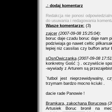
.: dodaj komentarz
Redakcja nie ponosi odpowiedzial
do usuwania i redagowania koment
Wasze komentarze:
(3)
zajcer
(2007-09-08 15:25:04)
:
boruc daje czadu boruc daje nam pie
podziwiaja go nawet celtic pilkarsak
lepiej niz cassilas czy buffon artur
sOsnOwiczanka
(2007-09-08 17:51
konkretny Gość :) . oczywiście spok
-wywiady z Arturem są przezajebist
`futbol jest nieprzewidywalny, 
trzymam bardzo mocno kciuki .
dacie rade Panowie !
Bramkara, zakochana Borucowa
(2
Artusiek Boruc bronił na mec