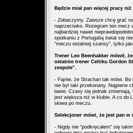
Będzie miał pan więcej pracy niż
- Zobaczymy. Zawsze chcę grać najl
naprzeciwko. Rozegram ten mecz w
najbardziej nawet nieprawdopodobn
spotkaniu z Portugalią świat się ni
"meczu ostatniej szansy", tylko jak
Trener Leo Beenhakker mówił, że
ostatnio trener Celtiku Gordon S
zespole".
- Fajnie, że Strachan tak mówi. Bo 
nie był taki przekonany. Najpierw 
ławie. Czasy się jednak zmieniają,
jest większa niż w klubie. A co do
słowa po meczu.
Selekcjoner mówi, że jest pan w
- Nigdy nie "podkręcałem" się taki
jednego dnia można być bohaterem, 