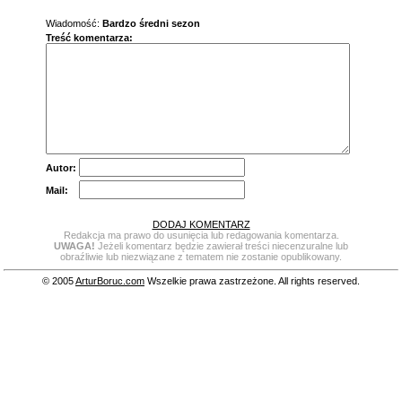
Wiadomość:
Bardzo średni sezon
Treść komentarza:
Autor:
Mail:
DODAJ KOMENTARZ
Redakcja ma prawo do usunięcia lub redagowania komentarza.
UWAGA!
Jeżeli komentarz będzie zawierał treści niecenzuralne lub
obraźliwie lub niezwiązane z tematem nie zostanie opublikowany.
© 2005
ArturBoruc.com
Wszelkie prawa zastrzeżone. All rights reserved.