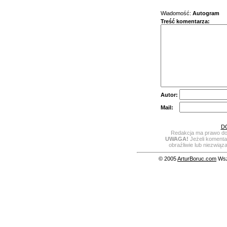
Wiadomość:
Autogram
Treść komentarza:
Autor:
Mail:
D
Redakcja ma prawo do 
UWAGA!
Jeżeli komentar
obraźliwie lub niezwiąz
© 2005
ArturBoruc.com
Wsze