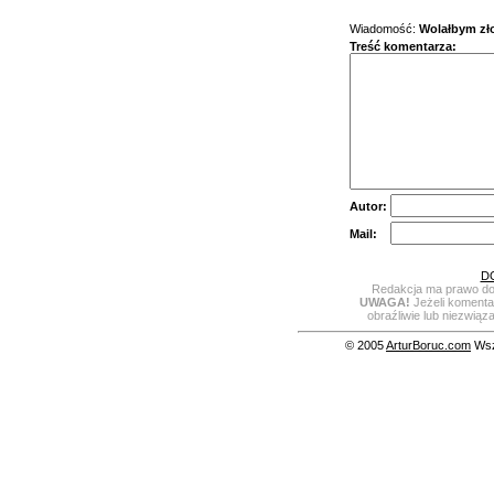
Wiadomość:
Wolałbym zł
Treść komentarza:
Autor:
Mail:
D
Redakcja ma prawo do 
UWAGA!
Jeżeli komentar
obraźliwie lub niezwiąz
© 2005
ArturBoruc.com
Wsze