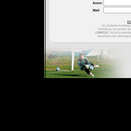
Autor:
Mail:
D
Do dodania kometarz
Redakcja ma prawo do 
UWAGA!
Jeżeli komentar
obraźliwie lub niezwiąz