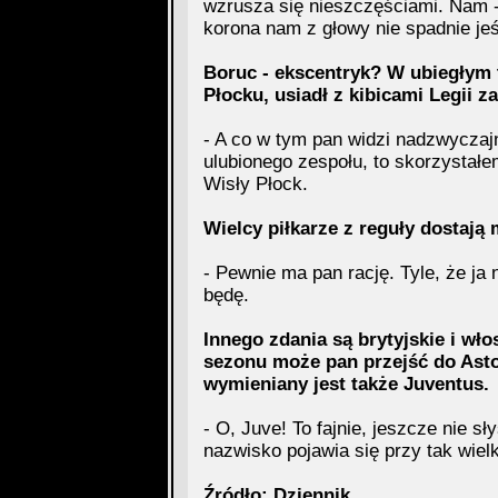
wzrusza się nieszczęściami. Nam -
korona nam z głowy nie spadnie jeś
Boruc - ekscentryk? W ubiegłym 
Płocku, usiadł z kibicami Legii 
- A co w tym pan widzi nadzwycza
ulubionego zespołu, to skorzystałe
Wisły Płock.
Wielcy piłkarze z reguły dostają m
- Pewnie ma pan rację. Tyle, że ja n
będę.
Innego zdania są brytyjskie i wł
sezonu może pan przejść do Aston
wymieniany jest także Juventus.
- O, Juve! To fajnie, jeszcze nie s
nazwisko pojawia się przy tak wielk
Źródło: Dziennik