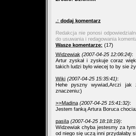
.: dodaj komentarz
Redakcja nie ponosi odpowiedzial
do usuwania i redagowania koment
Wasze komentarze:
(17)
Widzewiak
(2007-04-25 12:06:24)
:
Artur zyskał i zyskuje coraz wi
takich ludzi było wiecej to by sie żył
Wiki
(2007-04-25 15:35:41)
:
Hehe pyszny wywiad,Arczi jak
znaczeniu:)
>>Madina
(2007-04-25 15:41:32)
:
Jestem fanką Artura Boruca chociaż
pasila
(2007-04-25 18:18:19)
:
Widzewiak chyba jestesmy za tym 
od niego się uczą inni przydałaby si