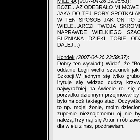
MILENA
(2007-04-26 19:25:51)
:
BOZE...AZ ODEBRAŁO MI MOWE
JAKA DO TEJ PORY SPOTKAŁAM
W TEN SPOSOB JAK ON TO Z
WIELE...ARCZI TWOJA SKRO
NAPRAWDE WIELKIEGO SZAC
BLIZNIAKA...DZIEKI TOBIE 
DALEJ..:)
Kondek
(2007-04-26 23:59:37)
:
Dobry ten wywiad:) Widać, że "Bo
oddanie Legii wielki szacunek ja
Szkocji.W jednym się tylko grub
irytuje się widząc cudzą krzy
najwyraźniej na świecie roi się
porzadku dziennym przejmował by
było na coś takiego stać. Oczywi
to np. mojej żonie, moim dzieci
zupełnie nieznajomemu oj nie b
należą.Trzymaj się Artur i rób za
dla wielu z nas, pozdrawiam.