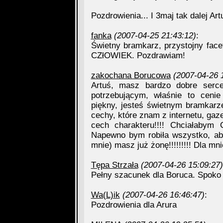
Pozdrowienia... I 3maj tak dalej Art
fanka
(2007-04-25 21:43:12)
:
Świetny bramkarz, przystojny face
CZłOWIEK. Pozdrawiam!
zakochana Borucowa
(2007-04-26 
Artuś, masz bardzo dobre serce
potrzebującym, właśnie to ceni
piękny, jesteś świetnym bramkarze
cechy, które znam z internetu, gaze
cech charakteru!!!! Chciałabym 
Napewno bym robiła wszystko, aby
mnie) masz już żonę!!!!!!!!! Dla mn
Tępa Strzała
(2007-04-26 15:09:27)
Pełny szacunek dla Boruca. Spoko
Wa(L)ik
(2007-04-26 16:46:47)
:
Pozdrowienia dla Arura