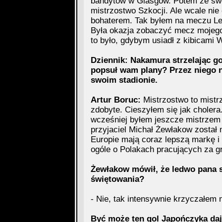
bandytów w Glasgow. Potem ze swo
mistrzostwo Szkocji. Ale wcale nie
bohaterem. Tak byłem na meczu Le
Była okazja zobaczyć mecz mojego
to było, gdybym usiadł z kibicami 
Dziennik: Nakamura strzelając go
popsuł wam plany? Przez niego n
swoim stadionie.
Artur Boruc:
Mistrzostwo to mistr
zdobyte. Cieszyłem się jak cholera
wcześniej byłem jeszcze mistrzem 
przyjaciel Michał Żewłakow został 
Europie mają coraz lepszą markę i 
ogóle o Polakach pracujących za gr
Żewłakow mówił, że ledwo pana sł
świętowania?
- Nie, tak intensywnie krzyczałem
Być może ten gol Japończyka daj