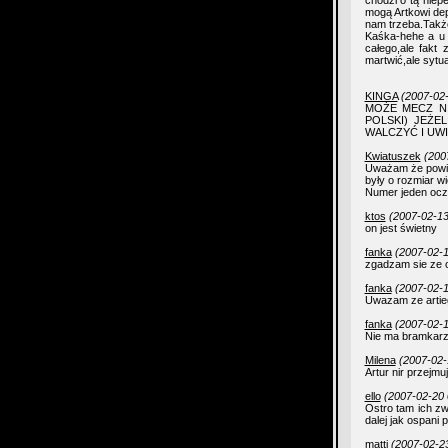
chodzi o tą nie
mogą Artkowi dep
nam trzeba.Także
Kaśka-hehe a u 
całego,ale fakt
martwić,ale sytu
KINGA
(2007-02-
MOŻE MECZ NI
POLSKI) JEŻE
WALCZYĆ I UWI
Kwiatuszek
(200
Uważam że powini
były o rozmiar wi
Numer jeden ocz
ktos
(2007-02-13
on jest świetny
fanka
(2007-02-1
zgadzam sie ze o
fanka
(2007-02-1
Uwazam ze artie
fanka
(2007-02-1
Nie ma bramkarza
Milena
(2007-02-
Artur nir przejmuj
ello
(2007-02-20 
Ostro tam ich zw
dalej jak ospani p
matti
(2007-02-23