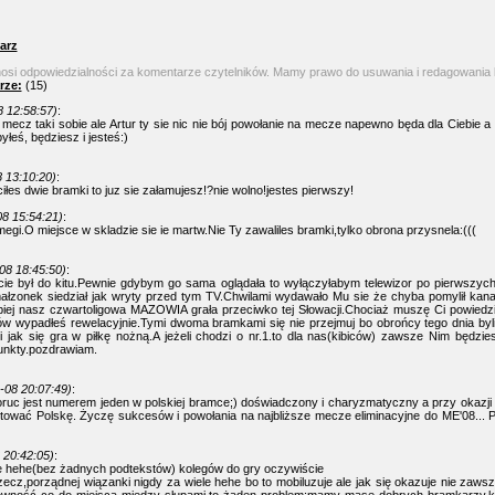
arz
nosi odpowiedzialności za komentarze czytelników. Mamy prawo do usuwania i redagowania
rze:
(15)
 12:58:57)
:
mecz taki sobie ale Artur ty sie nic nie bój powołanie na mecze napewno będa dla Ciebie 
łeś, będziesz i jesteś:)
 13:10:20)
:
ciłes dwie bramki to juz sie załamujesz!?nie wolno!jestes pierwszy!
8 15:54:21)
:
megi.O miejsce w skladzie sie ie martw.Nie Ty zawaliles bramki,tylko obrona przysnela:(((
08 18:45:50)
:
ie był do kitu.Pewnie gdybym go sama oglądała to wyłączyłabym telewizor po pierwszych
łzonek siedział jak wryty przed tym TV.Chwilami wydawało Mu sie że chyba pomylił kanał
piej nasz czwartoligowa MAZOWIA grała przeciwko tej Słowacji.Chociaż muszę Ci powiedzi
ów wypadłeś rewelacyjnie.Tymi dwoma bramkami się nie przejmuj bo obrońcy tego dnia byli 
 jak się gra w piłkę nożną.A jeżeli chodzi o nr.1.to dla nas(kibiców) zawsze Nim będzi
unkty.pozdrawiam.
-08 20:07:49)
:
oruc jest numerem jeden w polskiej bramce;) doświadczony i charyzmatyczny a przy okazji 
tować Polskę. Życzę sukcesów i powołania na najbliższe mecze eliminacyjne do ME'08... P
 20:42:05)
:
e hehe(bez żadnych podtekstów) kolegów do gry oczywiście
zecz,porządnej wiązanki nigdy za wiele hehe bo to mobiluzuje ale jak się okazuje nie zawsze 