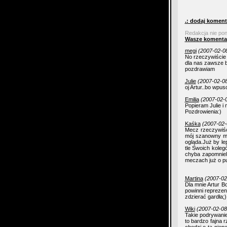
.: dodaj koment
Redakcja nie po
Wasze komenta
megi
(2007-02-08
No rzeczywiście 
dla nas zawsze by
pozdrawiam
Julie
(2007-02-08
oj Artur..bo wpus
Emilia
(2007-02-0
Popieram Julie i 
Pozdrowienia:)
Kaśka
(2007-02-
Mecz rzeczywiśc
mój szanowny ma
ogląda.Już by le
tle Swoich koleg
chyba zapomnieli
meczach już o p
Martina
(2007-02
Dla mnie Artur B
powinni reprezen
zdzierać gardła;)
Wiki
(2007-02-08
Takie podrywani
to bardzo fajna r