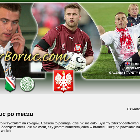
HOM
WYWIAD
GALERIA
|
TAPETY
Czwartek
ruc po meczu
ro krzyczałem na kolegów. Czasem to pomaga, dziś nic nie dało. Byliśmy zdekoncentrowani 
. Zacząłem mecz, ale nie wiem, czy jestem numerem jeden w bramce. Liczę na powołanie n
 w nich.