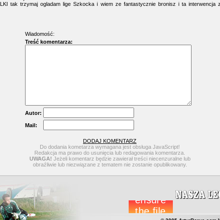
ELKI tak trzymaj ogladam lige Szkocka i wiem ze fantastycznie bronisz i ta interwencja
Wiadomość:
Treść komentarza:
Autor:
Mail:
DODAJ KOMENTARZ
Do dodania kometarza wymagana jest obsługa JavaScript!
Redakcja ma prawo do usunięcia lub redagowania komentarza.
UWAGA!
Jeżeli komentarz będzie zawierał treści niecenzuralne lub
obraźliwie lub niezwiązane z tematem nie zostanie opublikowany.