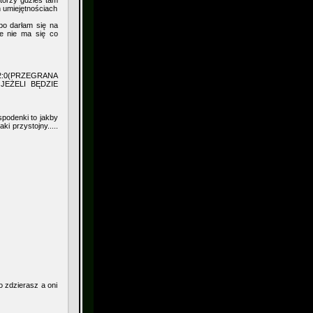
tórzy gdzieś tam
 umiejętnościach
bo darłam się na
ie nie ma się co
2:0(PRZEGRANA
EŻELI BĘDZIE
spodenki to jakby
ki przystojny.....
o zdzierasz a oni