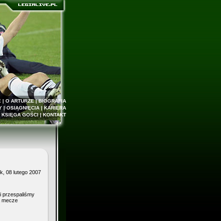
E
|
O ARTURZE
|
BIOGRAFIA
Y
|
OSIĄGNIĘCIA
|
KARIERA
|
KSIĘGA GOŚCI
|
KONTAKT
, 08 lutego 2007
i przespaliśmy
a mecze