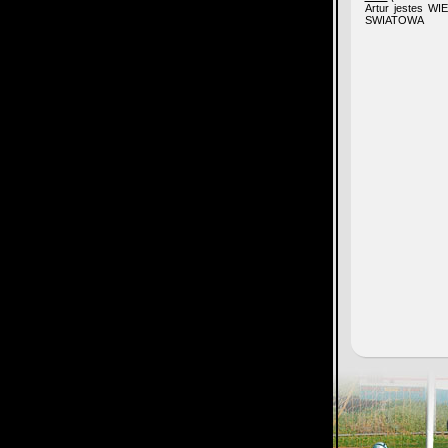
Artur jestes WI
SWIATOWA