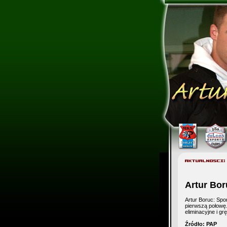
Artur Bo
Artur Boruc: Spo
pierwszą połowę
eliminacyjne i grę
Źródło: PAP