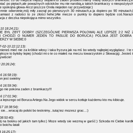
pewność co do miejsca między słupami to żaden problem:mamy masę dobrych bramkarzy,k
tać po piętach,ale poważnych odcisków mu nie narobią,a takich bramkarzy o niespożytych
 spokojna głowa-Arczi jeszcze Oreła niejeden raz przywdzieje:)
mnie odwrotnie,mój miły zasnął po pierwszych 30 minutach,a ja dopiero po 90 minutach,
 zamiast z radości to ze złości hehe:)Ale mecze o punkty to dopiero będzie coś.Naraz
acja z deczka niepokojąca mimo wszystko.
10 18:24:21)
:
E BYŁ ZBYT DOBRY (SZCZEGÓLNIE PIERWSZA POŁOWA) ALE LEPSZE 2:2 NIŻ 
LI CHODZI O NUMER JEDEN TO PASUJE DO BORUCA:) POLSKA JEST DOBRA J
ERZY W SIEBIE:0
7-02-10 22:12:13)
:
eneś mieć nie za krótkie włosy i taka fryzura jak na mś bo wtedy najlepiej wyglądasz. I te 
ększe to byłoby lepiej (chodzi mi o te co miałeś na meczu towarzyskim z Słowacją). Jesteś ta
ywiście!
 20:26:24)
:
6 16:58:19)
:
n jest swietny
6 16:59:34)
:
go nie pokona zaden z bramkarzy!!!
6 17:01:34)
:
 lepszego od Boruca Artiego.Na Jego widok w sercu kotłuje każdemu kto mu kibicuje.
17 18:38:54)
:
 sie....wracaj do polski bo tesknimy...tutaj tez mozesz grac...:)
08:50:40)
:
ij na boisku od jakich tam tylko:) Moze wtedy sie wezmą w garść:) Szkoda mi Ciebie kardł
o boichu latali
 16:25:17)
: