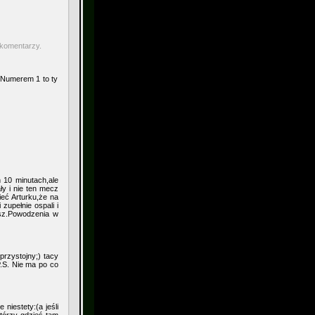
 komentarzy.
a Numerem 1 to ty
 10 minutach,ale
y i nie ten mecz
eć Arturku,że na
zupełnie ospali i
esz.Powodzenia w
przystojny;) tacy
.S. Nie ma po co
niestety:(a jeśli