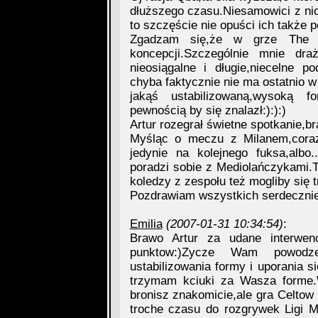
dłuższego czasu.Niesamowici z nic
to szczęście nie opuści ich także
Zgadzam się,że w grze The Bh
koncepcji.Szczególnie mnie dra
nieosiągalne i długie,niecelne p
chyba faktycznie nie ma ostatnio 
jakąś ustabilizowaną,wysoką 
pewnością by się znalazł:):):)
Artur rozegrał świetne spotkanie,b
Myśląc o meczu z Milanem,coraz
jedynie na kolejnego fuksa,albo
poradzi sobie z Mediolańczykami.Tyl
koledzy z zespołu też mogliby się t
Pozdrawiam wszystkich serdecznie.
Emilia
(2007-01-31 10:34:54)
:
Brawo Artur za udane interwen
punktow:)Zycze Wam powodz
ustabilizowania formy i uporania s
trzymam kciuki za Wasza forme.
bronisz znakomicie,ale gra Celtow 
troche czasu do rozgrywek Ligi 