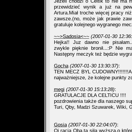
Jeżeli chodzi o Celtik to nie m
przewidzieć wynik a już na pew
Artura.Miał troche więcej pracy ni
zawsze.(no, może jak prawie zaws
gratuluje kolejnego wygranego mecz
~~>Sadosia<~~
(2007-01-30 12:36
Hejka!! Juz dawno nie pisałam...
zwykle pięknie bronił...:P Nie m
Następny meczyk też będzie wygrany
Gocha
(2007-01-30 13:30:37)
:
TEN MECZ BYL CUDOWNY!!!!!!!A Ar
najważniejsze, że kolejne punkty z
megi
(2007-01-30 15:13:28)
:
GRATULACJE DLA CELTICU !!!!
pozdrowienia także dla naszego su
Turi, Qby, Madzi Szuwarek, Wiki, G
Gosia
(2007-01-30 22:04:07)
:
Oj racja Qba,ta siła wyższa,o któr