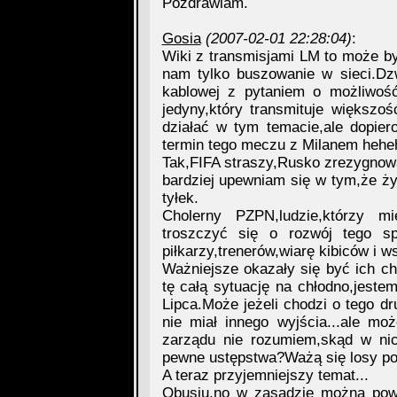
Pozdrawiam.
Gosia
(2007-02-01 22:28:04)
:
Wiki z transmisjami LM to może by
nam tylko buszowanie w sieci.Dzwo
kablowej z pytaniem o możliwość
jedyny,który transmituje większo
działać w tym temacie,ale dopie
termin tego meczu z Milanem hehe
Tak,FIFA straszy,Rusko zrezygnowa
bardziej upewniam się w tym,że ży
tyłek.
Cholerny PZPN,ludzie,którzy mi
troszczyć się o rozwój tego spo
piłkarzy,trenerów,wiarę kibiców i w
Ważniejsze okazały się być ich cho
tę całą sytuację na chłodno,jeste
Lipca.Może jeżeli chodzi o tego d
nie miał innego wyjścia...ale mo
zarządu nie rozumiem,skąd w nic
pewne ustępstwa?Ważą się losy pols
A teraz przyjemniejszy temat...
Qbusiu,no w zasadzie można powi