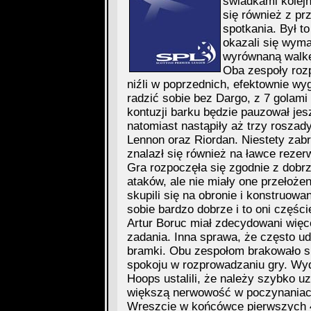
świadkami kolejn
się również z p
spotkania. Był t
okazali się wyma
wyrównaną walk
Oba zespoły roz
niźli w poprzednich, efektownie w
radzić sobie bez Dargo, z 7 golami
kontuzji barku będzie pauzował jes
natomiast nastąpiły aż trzy roszad
Lennon oraz Riordan. Niestety zabr
znalazł się również na ławce reze
Gra rozpoczęła się zgodnie z dobrz
ataków, ale nie miały one przełoż
skupili się na obronie i konstruowa
sobie bardzo dobrze i to oni części
Artur Boruc miał zdecydowani więce
zadania. Inna sprawa, że często ud
bramki. Obu zespołom brakowało sp
spokoju w rozprowadzaniu gry. Wy
Hoops ustalili, że należy szybko 
większą nerwowość w poczynaniac
Wreszcie w końcówce pierwszych 45