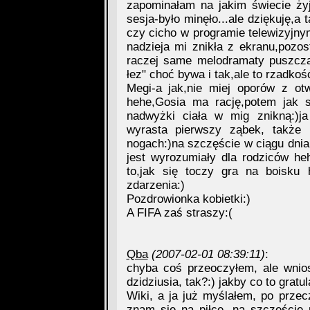
zapominałam na jakim świecie żyj
sesja-było minęło...ale dziękuję,
czy cicho w programie telewizyjn
nadzieja mi znikła z ekranu,pozos
raczej same melodramaty puszcza
łez" choć bywa i tak,ale to rzadkoś
Megi-a jak,nie miej oporów z otw
hehe,Gosia ma rację,potem jak s
nadwyżki ciała w mig znikną:)j
wyrasta pierwszy ząbek, także
nogach:)na szczęście w ciągu dnia
jest wyrozumiały dla rodziców he
to,jak się toczy gra na boisku 
zdarzenia:)
Pozdrowionka kobietki:)
A FIFA zaś straszy:(
Qba
(2007-02-01 08:39:11)
:
chyba coś przeoczyłem, ale wn
dzidziusia, tak?:) jakby co to gratu
Wiki, a ja już myślałem, po przecz
znam się na piłce, na szczęście