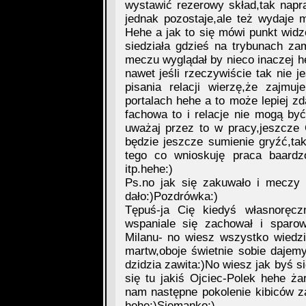
wystawić rezerowy skład,tak nap
jednak pozostaje,ale też wydaje 
Hehe a jak to się mówi punkt wid
siedziała gdzieś na trybunach za
meczu wyglądał by nieco inaczej h
nawet jeśli rzeczywiście tak nie j
pisania relacji wierzę,że zajmu
portalach hehe a to może lepiej zd
fachowa to i relacje nie mogą być
uważaj przez to w pracy,jeszcze C
będzie jeszcze sumienie gryźć,tak
tego co wnioskuję praca baardz
itp.hehe:)
Ps.no jak się zakuwało i meczy 
dało:)Pozdrówka:)
Tępuś-ja Cię kiedyś własnoręczn
wspaniale się zachował i sparow
Milanu- no wiesz wszystko wiedzi
martw,oboje świetnie sobie dajemy
dzidzia zawita:)No wiesz jak byś si
się tu jakiś Ojciec-Polek hehe ża
nam następne pokolenie kibiców z
hehe:)Siemanko:)