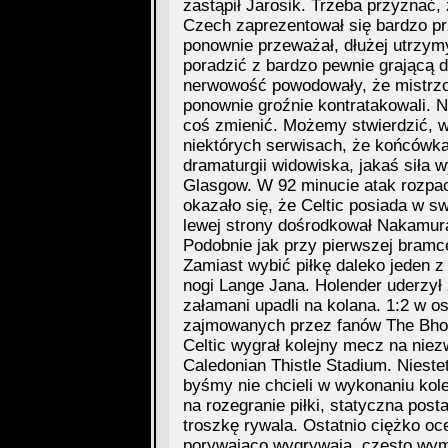
zastąpił Jarosik. Trzeba przyznać,
Czech zaprezentował się bardzo prz
ponownie przeważał, dłużej utrzymywa
poradzić z bardzo pewnie grającą 
nerwowość powodowały, że mistrzow
ponownie groźnie kontratakowali. N
coś zmienić. Możemy stwierdzić, w
niektórych serwisach, że końcówka
dramaturgii widowiska, jakaś siła 
Glasgow. W 92 minucie atak rozpac
okazało się, że Celtic posiada w s
lewej strony dośrodkował Nakamura
Podobnie jak przy pierwszej bramc
Zamiast wybić piłkę daleko jeden z
nogi Lange Jana. Holender uderzył
załamani upadli na kolana. 1:2 w o
zajmowanych przez fanów The Bhoy
Celtic wygrał kolejny mecz na nie
Caledonian Thistle Stadium. Niestet
byśmy nie chcieli w wykonaniu kol
na rozegranie piłki, statyczna pos
troszkę rywala. Ostatnio ciężko oc
porywająco wygrywają, często wy