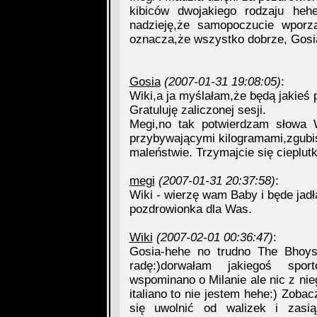
kibiców dwojakiego rodzaju he
nadzieję,że samopoczucie wporz
oznacza,że wszystko dobrze, Gosia
Gosia
(2007-01-31 19:08:05)
:
Wiki,a ja myślałam,że będą jakieś 
Gratuluję zaliczonej sesji.
Megi,no tak potwierdzam słowa W
przybywającymi kilogramami,zgubis
maleństwie. Trzymajcie się cieplutk
megi
(2007-01-31 20:37:58)
:
Wiki - wierzę wam Baby i będe jadła
pozdrowionka dla Was.
Wiki
(2007-02-01 00:36:47)
:
Gosia-hehe no trudno The Bhoys
radę:)dorwałam jakiegoś spor
wspominano o Milanie ale nic z ni
italiano to nie jestem hehe:) Zoba
się uwolnić od walizek i zas