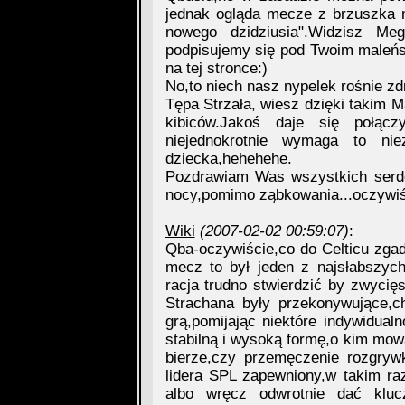
jednak ogląda mecze z brzuszka m
nowego dzidziusia".Widzisz M
podpisujemy się pod Twoim maleń
na tej stronce:)
No,to niech nasz nypelek rośnie zd
Tępa Strzała, wiesz dzięki takim 
kibiców.Jakoś daje się połąc
niejednokrotnie wymaga to ni
dziecka,hehehehe.
Pozdrawiam Was wszystkich serde
nocy,pomimo ząbkowania...oczywiśc
Wiki
(2007-02-02 00:59:07)
:
Qba-oczywiście,co do Celticu zga
mecz to był jeden z najsłabszy
racja trudno stwierdzić by zwyci
Strachana były przekonywujące,c
grą,pomijając niektóre indywidualn
stabilną i wysoką formę,o kim mow
bierze,czy przemęczenie rozgrywk
lidera SPL zapewniony,w takim razi
albo wręcz odwrotnie dać klu