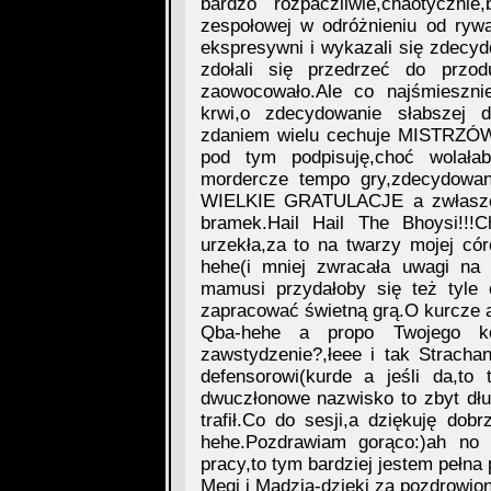
bardzo rozpaczliwie,chaotyczni
zespołowej w odróżnieniu od rywal
ekspresywni i wykazali się zdecyd
zdołali się przedrzeć do prz
zaowocowało.Ale co najśmiesznie
krwi,o zdecydowanie słabszej 
zdaniem wielu cechuje MISTRZÓW 
pod tym podpisuję,choć wolała
mordercze tempo gry,zdecydowani
WIELKIE GRATULACJE a zwłaszcza
bramek.Hail Hail The Bhoysi!!
urzekła,za to na twarzy mojej cór
hehe(i mniej zwracała uwagi na
mamusi przydałoby się też tyle
zapracować świetną grą.O kurcze 
Qba-hehe a propo Twojego ko
zawstydzenie?,łeee i tak Strach
defensorowi(kurde a jeśli da,t
dwuczłonowe nazwisko to zbyt dług
trafił.Co do sesji,a dziękuję dob
hehe.Pozdrawiam gorąco:)ah no 
pracy,to tym bardziej jestem pełna
Megi i Madzia-dzięki za pozdrowio