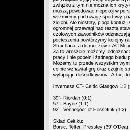
związku z tym nie można ich kryty
muszą powodować niepokój w persp
weźmiemy pod uwagę sportowy pozio
zieloni. Ale niestety, plaga kontuz
ogromnej przewagi nad resztą staw
czołowych zawodników odznaczają s
pocieszenia powtórzymy kolejny raz
Strachana, a do meczów z AC Mila
Za to wreszcie możemy jednoznaczn
pracy i nie popełnił żadnego błędu p
Możemy tu przede wszystkim wymien
celnie wznawiał grę oraz czujnie s
wyłapując dośrodkowania. Artur, d
Inverness CT- Celtic Glasgow 1:2 (
39`- Riordan (0:1)
57`- Bayne (1:1)
92`- Vennegoor of Hesselink (1:2)
Skład Celtiku:
Boruc, Telfer, Pressley (39' O'De