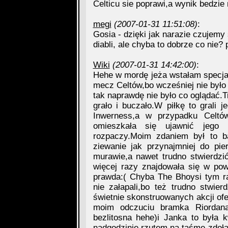
Celticu sie poprawi,a wynik bedzi
megi
(2007-01-31 11:51:08)
:
Gosia - dzięki jak narazie czujemy 
diabli, ale chyba to dobrze co nie?
Wiki
(2007-01-31 14:42:00)
:
Hehe w mordę jeża wstałam specjal
mecz Celtów,bo wcześniej nie było o
tak naprawdę nie było co oglądać.
grało i buczało.W piłkę to grali j
Inwerness,a w przypadku Celtó
omieszkała się ujawnić jego 
rozpaczy.Moim zdaniem był to 
ziewanie jak przynajmniej do pi
murawie,a nawet trudno stwierdz
więcej razy znajdowała się w powi
prawda:( Chyba The Bhoysi tym ra
nie załapali,bo też trudno stwier
świetnie skonstruowanych akcji of
moim odczuciu bramka Riordan
bezlitosna hehe)i Janka to była 
nadgodzinie rzutem na taśmę zdołał 