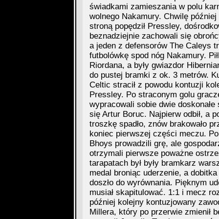
świadkami zamieszania w polu kar
wolnego Nakamury. Chwilę później 
stroną popędził Pressley, dośrodk
beznadziejnie zachowali się obrońc
a jeden z defensorów The Caleys tr
futbolówkę spod nóg Nakamury. Pił
Riordana, a były gwiazdor Hibernia
do pustej bramki z ok. 3 metrów. Ku
Celtic stracił z powodu kontuzji ko
Pressley. Po straconym golu gracze
wypracowali sobie dwie doskonałe s
się Artur Boruc. Najpierw odbił, a
troszkę spadło, znów brakowało pr
koniec pierwszej części meczu. Po 
Bhoys prowadzili grę, ale gospodar
otrzymali pierwsze poważne ostrz
tarapatach był były bramkarz warsz
medal broniąc uderzenie, a dobitka
doszło do wyrównania. Pięknym ude
musiał skapitulować. 1:1 i mecz ro
później kolejny kontuzjowany zawo
Millera, który po przerwie zmienił