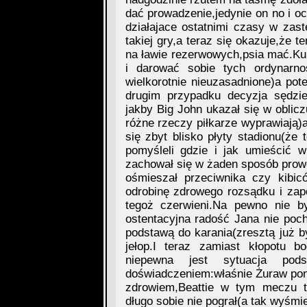
dać prowadzenie,jedynie on no i o
działajace ostatnimi czasy w za
takiej gry,a teraz się okazuje,że t
na ławie rezerwowych,psia mać.K
i darować sobie tych ordynarno
wielkorotnie nieuzasadnione)a pot
drugim przypadku decyzja sędzi
jakby Big John ukazał się w oblicz
różne rzeczy piłkarze wyprawiają)a
się zbyt blisko płyty stadionu(że 
pomyśleli gdzie i jak umieścić w
zachował się w żaden sposób prowo
ośmieszał przeciwnika czy kibic
odrobinę zdrowego rozsądku i zapo
tegoż czerwieni.Na pewno nie by
ostentacyjna radość Jana nie poch
podstawą do karania(zresztą już 
jełop.I teraz zamiast kłopotu 
niepewna jest sytuacja po
doświadczeniem:właśnie Żuraw pono
zdrowiem,Beattie w tym meczu tr
długo sobie nie pograł(a tak wyśmi