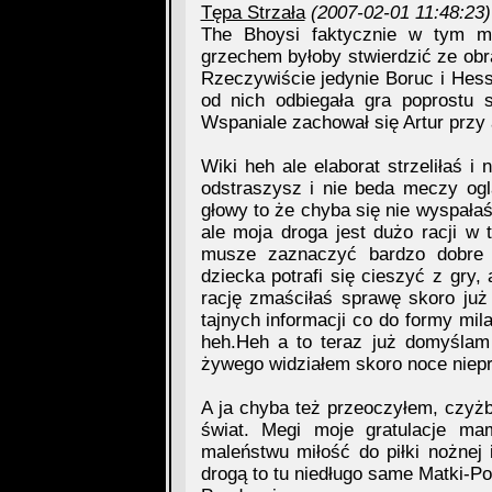
Tępa Strzała
(2007-02-01 11:48:23)
The Bhoysi faktycznie w tym me
grzechem byłoby stwierdzić ze obr
Rzeczywiście jedynie Boruc i Hess
od nich odbiegała gra poprostu s
Wspaniale zachował się Artur przy
Wiki heh ale elaborat strzeliłaś 
odstraszysz i nie beda meczy og
głowy to że chyba się nie wyspałaś 
ale moja droga jest dużo racji w
musze zaznaczyć bardzo dobre 
dziecka potrafi się cieszyć z gry
rację zmaściłaś sprawę skoro już
tajnych informacji co do formy mila
heh.Heh a to teraz już domyślam
żywego widziałem skoro noce niep
A ja chyba też przeoczyłem, czyżb
świat. Megi moje gratulacje m
maleństwu miłość do piłki nożnej
drogą to tu niedługo same Matki-Po