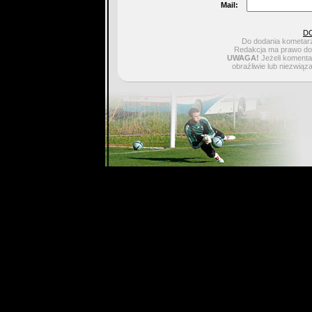
Mail:
D
Do dodania kometarz
Redakcja ma prawo do 
UWAGA!
Jeżeli komentar
obraźliwie lub niezwiąz