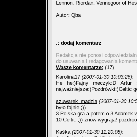
Lennon, Riordan, Vennegoor of Hessel
Autor: Qba
.: dodaj komentarz
Redakcja nie ponosi odpowiedzial
do usuwania i redagowania koment
Wasze komentarze:
(17)
Karolina17
(2007-01-30 10:03:26)
:
He he:)Fajny meczyk:D Artur 
najważniejsze:)Pozdrówki:)Celtic gó
szuwarek_madzia
(2007-01-30 10:
było fajnie ;))
3 Polska gra a potem o 3 Adamek wal
10 Celtic ;)) znow wygraja! pozdro
Kaśka
(2007-01-30 11:20:08)
: