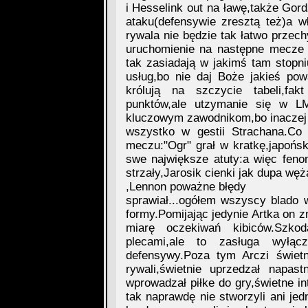
i Hesselink out na ławę,także Gord
ataku(defensywie zresztą też)a w
rywala nie będzie tak łatwo przec
uruchomienie na następne mecze 
tak zasiadają w jakimś tam stopni
usług,bo nie daj Boże jakieś pow
królują na szczycie tabeli,fa
punktów,ale utzymanie się w L
kluczowym zawodnikom,bo inaczej
wszystko w gestii Strachana.C
meczu:"Ogr" grał w kratkę,japońsk
swe największe atuty:a więc fen
strzały,Jarosik cienki jak dupa wę
,Lennon poważne błędy
sprawiał...ogółem wszyscy blado 
formy.Pomijając jedynie Artka on z
miarę oczekiwań kibiców.Szko
plecami,ale to zasługa wyłączn
defensywy.Poza tym Arczi świetn
rywali,świetnie uprzedzał napa
wprowadzał piłke do gry,świetne in
tak naprawdę nie stworzyli ani jed