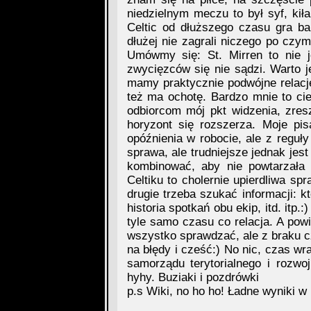
niedzielnym meczu to był syf, kił
Celtic od dłuższego czasu gra b
dłużej nie zagrali niczego po czym
Umówmy się: St. Mirren to nie j
zwycięzców się nie sądzi. Warto j
mamy praktycznie podwójne relacj
też ma ochotę. Bardzo mnie to c
odbiorcom mój pkt widzenia, zre
horyzont się rozszerza. Moje p
opóźnienia w robocie, ale z reguły
sprawa, ale trudniejsze jednak jest
kombinować, aby nie powtarzała 
Celtiku to cholernie upierdliwa s
drugie trzeba szukać informacji: kt
historia spotkań obu ekip, itd. itp
tyle samo czasu co relacja. A pow
wszystko sprawdzać, ale z braku c
na błędy i cześć:) No nic, czas wr
samorządu terytorialnego i rozwo
hyhy. Buziaki i pozdrówki
p.s Wiki, no ho ho! Ładne wyniki w