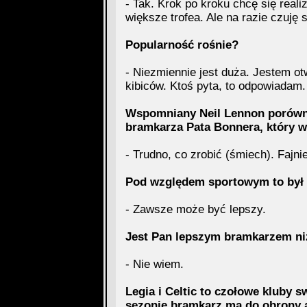
- Tak. Krok po kroku chcę się real
większe trofea. Ale na razie czuję s
Popularność rośnie?
- Niezmiennie jest duża. Jestem o
kibiców. Ktoś pyta, to odpowiadam.
Wspomniany Neil Lennon porówna
bramkarza Pata Bonnera, który w
- Trudno, co zrobić (śmiech). Fajnie
Pod względem sportowym to był 
- Zawsze może być lepszy.
Jest Pan lepszym bramkarzem niż
- Nie wiem.
Legia i Celtic to czołowe kluby s
sezonie bramkarz ma do obrony a