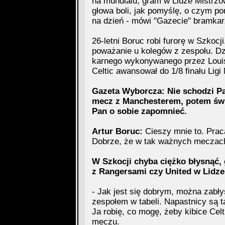
na mundialu, gram w Lidze Mistrzów
głowa boli, jak pomyślę, o czym po
na dzień - mówi "Gazecie" bramkarz
26-letni Boruc robi furorę w Szkocj
poważanie u kolegów z zespołu. Dzi
karnego wykonywanego przez Loui
Celtic awansował do 1/8 finału Lig
Gazeta Wyborcza: Nie schodzi Pa
mecz z Manchesterem, potem świe
Pan o sobie zapomnieć.
Artur Boruc:
Cieszy mnie to. Praca
Dobrze, że w tak ważnych meczac
W Szkocji chyba ciężko błysnąć,
z Rangersami czy United w Lidze 
- Jak jest się dobrym, można zabł
zespołem w tabeli. Napastnicy są 
Ja robię, co mogę, żeby kibice Cel
meczu.