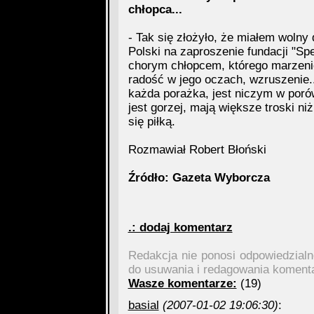
chłopca...
- Tak się złożyło, że miałem wolny
Polski na zaproszenie fundacji "Sp
chorym chłopcem, którego marzeni
radość w jego oczach, wzruszenie..
każda porażka, jest niczym w poró
jest gorzej, mają większe troski ni
się piłką.
Rozmawiał Robert Błoński
Źródło: Gazeta Wyborcza
.: dodaj komentarz
Redakcja nie ponosi odpowiedzial
do usuwania i redagowania koment
Wasze komentarze:
(19)
basial
(2007-01-02 19:06:30)
: