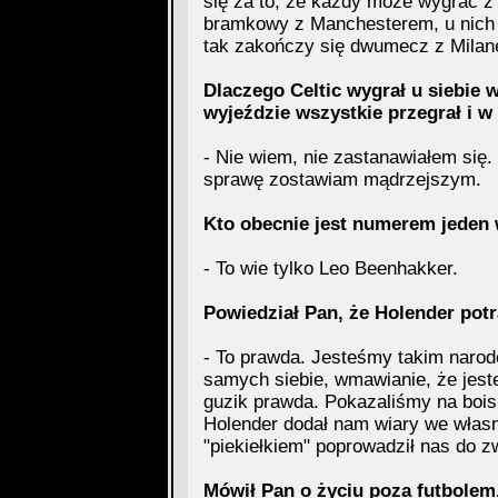
się za to, że każdy może wygrać z
bramkowy z Manchesterem, u nich p
tak zakończy się dwumecz z Mila
Dlaczego Celtic wygrał u siebie 
wyjeździe wszystkie przegrał i w 
- Nie wiem, nie zastanawiałem się. 
sprawę zostawiam mądrzejszym.
Kto obecnie jest numerem jeden 
- To wie tylko Leo Beenhakker.
Powiedział Pan, że Holender pot
- To prawda. Jesteśmy takim narod
samych siebie, wmawianie, że jeste
guzik prawda. Pokazaliśmy na bois
Holender dodał nam wiary we własn
"piekiełkiem" poprowadził nas do z
Mówił Pan o życiu poza futbolem