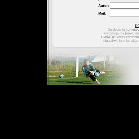
Autor:
Mail:
D
Do dodania kometarz
Redakcja ma prawo do 
UWAGA!
Jeżeli komentar
obraźliwie lub niezwiąz