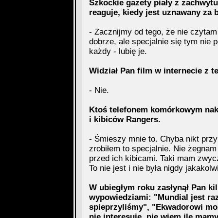
Szkockie gazety piały z zachwytu
reaguje, kiedy jest uznawany za 
- Zacznijmy od tego, że nie czyt
dobrze, ale specjalnie się tym nie 
każdy - lubię je.
Widział Pan film w internecie z 
- Nie.
Ktoś telefonem komórkowym nakr
i kibiców Rangers.
- Śmieszy mnie to. Chyba nikt prz
zrobiłem to specjalnie. Nie żegnam
przed ich kibicami. Taki mam zwycz
To nie jest i nie była nigdy jakakol
W ubiegłym roku zasłynął Pan ki
wypowiedziami: "Mundial jest raz
spieprzyliśmy", "Ekwadorowi może
nie interesuję, nie wiem ile mam