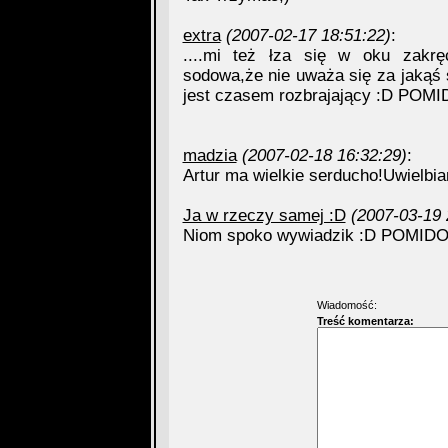
extra
(2007-02-17 18:51:22)
:
....mi też łza się w oku zakręc
sodowa,że nie uważa się za jakąś s
jest czasem rozbrajający :D POMI
madzia
(2007-02-18 16:32:29)
:
Artur ma wielkie serducho!Uwielbia
Ja w rzeczy samej :D
(2007-03-19 
Niom spoko wywiadzik :D POMIDO
Wiadomość:
Treść komentarza: