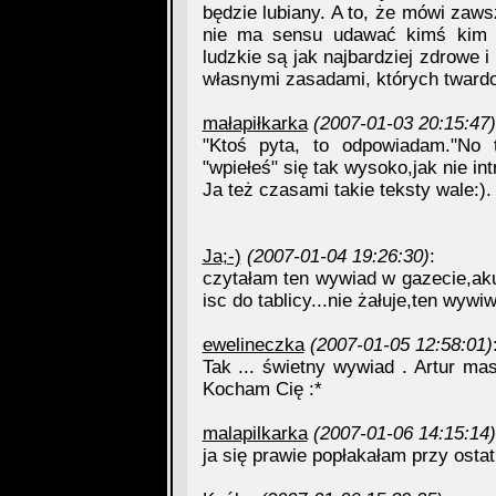
będzie lubiany. A to, że mówi zaws
nie ma sensu udawać kimś kim si
ludzkie są jak najbardziej zdrowe i 
własnymi zasadami, których twardo
małapiłkarka
(2007-01-03 20:15:47)
"Ktoś pyta, to odpowiadam."No
"wpiełeś" się tak wysoko,jak nie int
Ja też czasami takie teksty wale:).
Ja;-)
(2007-01-04 19:26:30)
:
czytałam ten wywiad w gazecie,aku
isc do tablicy...nie żałuje,ten wy
ewelineczka
(2007-01-05 12:58:01)
Tak ... świetny wywiad . Artur m
Kocham Cię :*
malapilkarka
(2007-01-06 14:15:14)
ja się prawie popłakałam przy ostatn