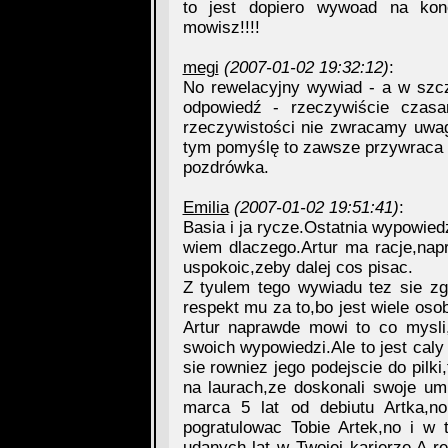
to jest dopiero wywoad na konc
mowisz!!!!
megi
(2007-01-02 19:32:12)
:
No rewelacyjny wywiad - a w szcz
odpowiedź - rzeczywiście czasa
rzeczywistości nie zwracamy uwagi
tym pomyślę to zawsze przywraca m
pozdrówka.
Emilia
(2007-01-02 19:51:41)
:
Basia i ja rycze.Ostatnia wypowied
wiem dlaczego.Artur ma racje,na
uspokoic,zeby dalej cos pisac.
Z tyulem tego wywiadu tez sie zg
respekt mu za to,bo jest wiele oso
Artur naprawde mowi to co mysli
swoich wypowiedzi.Ale to jest caly 
sie rowniez jego podejscie do pilki
na laurach,ze doskonali swoje um
marca 5 lat od debiutu Artka,no 
pogratulowac Tobie Artek,no i w
udanych lat w Twojej karierze.A 