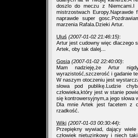
doszlo do meczu z Niemcami.I z
mistrzostwach Europy.Naprawde f
naprawde super gosc.Pozdrawiam
marzenia Rafala.Dzieki Artur.
Uluś
(2007-01-02 21:46:15)
:
Artur jest cudowny więc dlaczego si
Artek, oby tak dalej...
Gosia
(2007-01-02 22:40:00)
:
Mam nadzieję,że Artur nig
wyrazistość,szczerość i gadanie te
W naszym otoczeniu jest wystarcza
słowa pod publikę.Ludzie chy
człowieka,który jest w stanie pow
się kontrowersyjnym,a jego słowa w
Dla mnie Artek jest facetem z ch
rzadkość.
Wiki
(2007-01-03 00:30:44)
:
Przepiękny wywiad, dający wiele
człowiek nietuzinkowy i niech ta