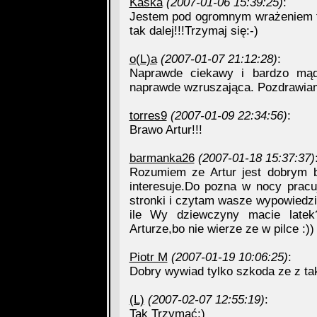
Kaśka
(2007-01-06 15:39:25)
:
Jestem pod ogromnym wrażeniem te
tak dalej!!!Trzymaj się:-)
o(L)a
(2007-01-07 21:12:28)
:
Naprawde ciekawy i bardzo mądr
naprawde wzruszająca. Pozdrawiam 
torres9
(2007-01-09 22:34:56)
:
Brawo Artur!!!
barmanka26
(2007-01-18 15:37:37)
Rozumiem ze Artur jest dobrym b
interesuje.Do pozna w nocy prac
stronki i czytam wasze wypowiedzi
ile Wy dziewczyny macie late
Arturze,bo nie wierze ze w pilce :)
Piotr M
(2007-01-19 10:06:25)
:
Dobry wywiad tylko szkoda ze z tak
(L)
(2007-02-07 12:55:19)
:
Tak Trzymać;)