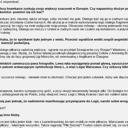
ść wspominać.
olscy bramkarze zyskują coraz większy szacunek w Europie. Czy napastnicy drużyn p
komitsi- powinni się ich bać?
mkarz jest, niestety, także od tego, żeby strzelać mu gole. Dlatego bać się go w żadnym razi
dczas strzelania rzutów karnych. Ale akurat ja w trakcie wykonywania tego stałego fragmen
 pozycji, bo ciąży na mnie wyłącznie moja presja. Obrazowo mówiąc - obronę jedenastki m
z nadwyżką. Dlatego po meczu z United w żadnym razie nie czułem się bohaterem, a jedyni
 robotę.
hyba, że to spotkanie było jednym z wielu. Przecież ograliście wielki zespół angielsk
 wartość podwójną.
polskiego piłkarza radością większą - ogranie na przykład Szwajcarów czy Rosjan? Wiadomo, że
panują u nas. Myślę, że Szkoci łatwiej przełknęli ubiegłoroczną porażkę Celtów z Artmedią B
iśmy się do fazy grupowej Ligi Mistrzów, niż ewentualną z Anglikami w Glasgow.
ielskich zamieszcza pana fotografie. Lewa ręka wyciągnięta ponad głową, opuszczony
palcem wskazującym symbolizuje literę L, a więc Legię Warszawa. Czy szkoccy kibi
 szczerze mówiąc - niewiele mnie to obchodzi. Chociaż jest jeden człowiek, który wie dlacze
terapeuta, bardzo sympatyczny gość, a przy okazji niesamowity fanatyk piłki. On bodajże trz
y, pofatygował się do Polski, żeby obejrzeć mecz Legii z Wisłą Kraków i tam też robiłem takie 
się pan jednak, że nadmiernie manifestując przywiązanie do Legii, narobi sobie wro
ich?
ą inne kluby.
ce jest tylko jeden klub - ten z Łazienkowskiej, bo tam zrobili ze mnie piłkarza. Warszawie
 piłkarz - właściwie wszystko. Także nagrodę "Piłki Nożnej"! Trudno zatem dziwić się, że na