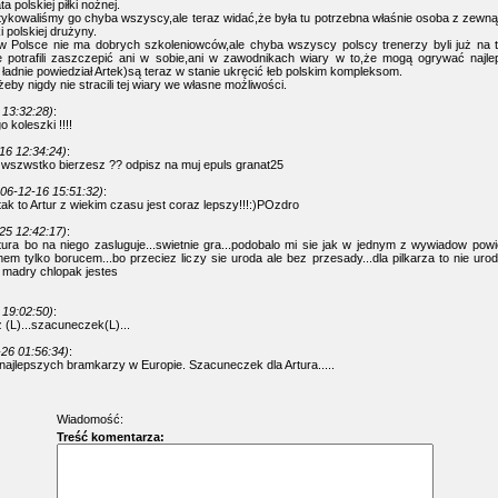
a polskiej piłki nożnej.
ykowaliśmy go chyba wszyscy,ale teraz widać,że była tu potrzebna właśnie osoba z zewnątr
 polskiej drużyny.
w Polsce nie ma dobrych szkoleniowców,ale chyba wszyscy polscy trenerzy byli już na ty
e potrafili zaszczepić ani w sobie,ani w zawodnikach wiary w to,że mogą ogrywać najlep
o ładnie powiedział Artek)są teraz w stanie ukręcić łeb polskim kompleksom.
by nigdy nie stracili tej wiary we własne możliwości.
 13:32:28)
:
 koleszki !!!!
16 12:34:24)
:
 wszwstko bierzesz ?? odpisz na muj epuls granat25
06-12-16 15:51:32)
:
ak to Artur z wiekim czasu jest coraz lepszy!!!:)POzdro
25 12:42:17)
:
ura bo na niego zasluguje...swietnie gra...podobalo mi sie jak w jednym z wywiadow powie
m tylko borucem...bo przeciez liczy sie uroda ale bez przesady...dla pilkarza to nie uro
o madry chlopak jestes
 19:02:50)
:
z (L)...szacuneczek(L)...
26 01:56:34)
:
 najlepszych bramkarzy w Europie. Szacuneczek dla Artura.....
Wiadomość:
Treść komentarza: