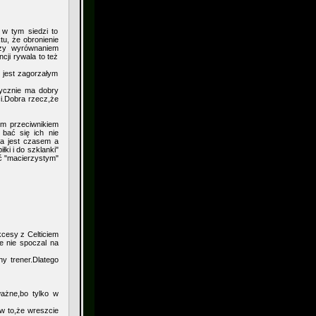
 w tym siedzi to
tu, że obronienie
czy wyrównaniem
cji rywala to też
 jest zagorzałym
tycznie ma dobry
ci.Dobra rzecz,że
ym przeciwnikiem
bać się ich nie
ha jest czasem a
łki i do szklanki"
ć "macierzystym"
kcesy z Celticiem
e nie spoczal na
y trener.Dlatego
ważne,bo tylko w
 w to,że wreszcie