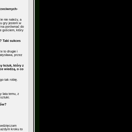
rzeciwnych-
e nie należy, a
tu gry jestem w
ożna porównać do
e gościem, który
i? Taki sukces
 to drugie i
ratysława, przez
 kciuk, który z
ce wiedzą, o co
go tak robię.
y lata temu, z
sztuki.
gów?
 zawdzięczam
 każdym kroku to