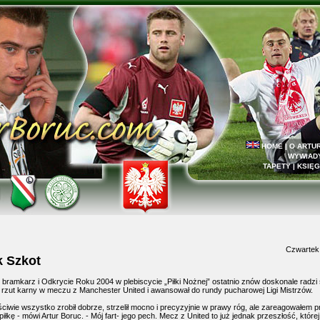
HOME
|
O ARTU
WYWIAD
TAPETY
|
KSIĘG
Czwartek,
k Szkot
bramkarz i Odkrycie Roku 2004 w plebiscycie „Piłki Nożnej” ostatnio znów doskonale radzi 
 rzut karny w meczu z Manchester United i awansował do rundy pucharowej Ligi Mistrzów.
ściwie wszystko zrobił dobrze, strzelił mocno i precyzyjnie w prawy róg, ale zareagowałem p
iłkę - mówi Artur Boruc. - Mój fart- jego pech. Mecz z United to już jednak przeszłość, któr