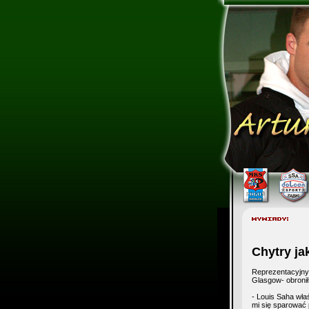
Chytry ja
Reprezentacyjny 
Glasgow- obronił
- Louis Saha wła
mi się sparować p