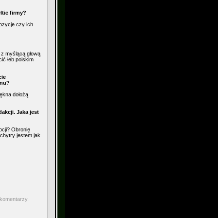
tic firmy?
ozycje czy ich
, z myślącą głową
cić łeb polskim
cie
anu?
iękna dołożą
kcji. Jaka jest
ocji? Obronię
chytry jestem jak
 komentarzy.