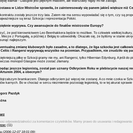
będę kłamał - Glasgow jest pięknym miastem, ale Warszawy nigdy mi nie zastąpi.
ostawa w Lidze Mistrzów sprawiła, że zainteresowały się panem jakieś większe niż Cel
 kontraktu zostały jeszcze trzy lata. Zatem nie ma sensu wypowiadać się o tym, czy są prop
ajważniejsze są teraz Szkocja i reprezentacja Polski.
 pięknie wygrywa. Czy awansujecie do finałów mistrzostw Europy?
yć, że pod kierownictwem Leo Beenhakkera będzie to możliwe. To człowiek wielkiej kultury
Mecze z Portugalią, a później z Belgią to udowodniły. Okazało się, że byliśmy w stanie ukrę
sunąć najlepszym.
wentualną zmianę klubowych było zasadne, a to dlatego, że liga szkocka jest całkowi
Celtic i Rangersi wygrywają wszystko na przemian. Przypadkiem, nie znudziło się p
iękniejszą piłkę w Szkocji gramy nie my, ani Rangersi, tylko Hibernian Edynburg. A jeśli do p
wczas monopol Glasgow może zostać złamany.
będąc jeszcze legionistą, został pan uznany Odkryciem Roku w plebiscycie naszej reda
 Arturem 2004, a obecnym?
dojrzalszym bramkarzem. Dlatego odkryciem już więcej nie zostanę. A co mnie czeka w Szk
tów karnych. Bo w chociaż w sercu niezmiennie pozostaję legionistą, to w tej akurat sprawie 
gorz Pazdyk
ożna
arz
nosi odpowiedzialności za komentarze czytelników. Mamy prawo do usuwania i redagowania
rze:
(11)
a
(2006-12-07 18:01:09)
: