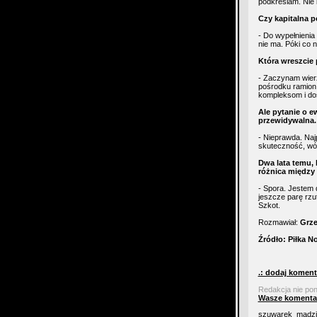
podkreślam. Nie 
Czy kapitalna p
- Do wypełnienia
nie ma. Póki co n
Która wreszcie
- Zaczynam wierz
pośrodku ramion. 
kompleksom i do
Ale pytanie o e
przewidywalna. 
- Nieprawda. Najp
skuteczność, wó
Dwa lata temu, 
różnica między
- Spora. Jestem 
jeszcze parę rzu
Szkot.
Rozmawiał:
Grze
Źródło: Piłka N
.: dodaj koment
Redakcja nie po
Wasze komenta
szuwarek_madzi