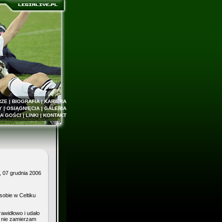
RZE
|
BIOGRAFIA
|
KARIERA
Y
|
OSIĄGNIĘCIA
|
GALERIA
A GOŚCI
|
LINKI
|
KONTAKT
 07 grudnia 2006
sobie w Celtiku
rawidłowo i udało
ej nie zamierzam