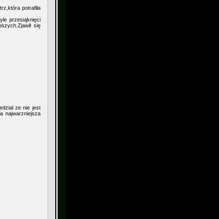
z,która potrafiła
le przesiąknięci
szych.Zjawił się
dzial ze nie jest
da najwarzniejsza