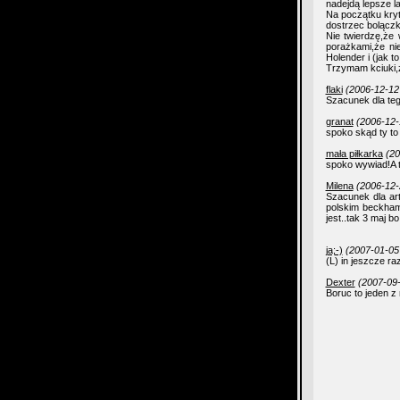
nadejdą lepsze lat
Na początku kryt
dostrzec bolączki
Nie twierdzę,że 
porażkami,że ni
Holender i (jak t
Trzymam kciuki,że
flaki
(2006-12-12
Szacunek dla tego
granat
(2006-12-
spoko skąd ty to
mała piłkarka
(20
spoko wywiad!A t
Milena
(2006-12-
Szacunek dla art
polskim beckhame
jest..tak 3 maj b
ja;-)
(2007-01-05
(L) in jeszcze ra
Dexter
(2007-09-
Boruc to jeden z