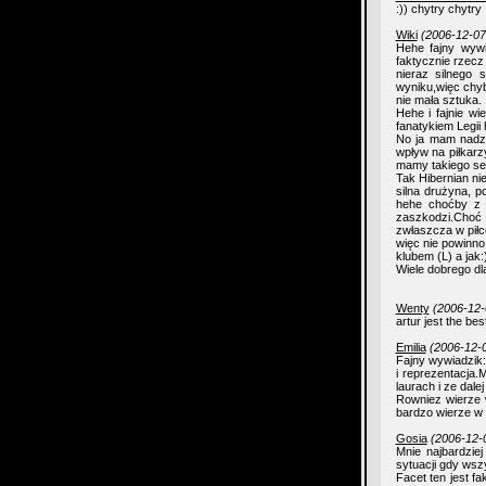
:)) chytry chytry :
Wiki
(2006-12-07
Hehe fajny wywi
faktycznie rzecz
nieraz silnego 
wyniku,więc chyb
nie mała sztuka.
Hehe i fajnie w
fanatykiem Legii 
No ja mam nadzi
wpływ na piłkarz
mamy takiego se
Tak Hibernian ni
silna drużyna, 
hehe choćby z C
zaszkodzi.Choć C
zwłaszcza w piłce
więc nie powinno
klubem (L) a jak
Wiele dobrego dla
Wenty
(2006-12-
artur jest the be
Emilia
(2006-12-0
Fajny wywiadzik:
i reprezentacja
laurach i ze dale
Rowniez wierze 
bardzo wierze w 
Gosia
(2006-12-0
Mnie najbardzie
sytuacji gdy ws
Facet ten jest f