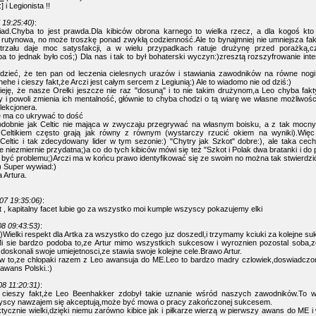
] i Legionista !!
 19:25:40)
:
ad.Chyba to jest prawda.Dla kibiców obrona karnego to wielka rzecz, a dla kogoś kto
 rutynowa, no może troszkę ponad zwykłą codzienność.Ale to bynajmniej nie umniejsza fak
strzału daje moc satysfakcji, a w wielu przypadkach ratuje drużynę przed porażką,
a to jednak było coś;) Dla nas i tak to był bohaterski wyczyn:)zresztą rozszyfrowanie inten
iedzieć, że ten pan od leczenia cielesnych urazów i stawiania zawodników na równe nogi
hehe i cieszy fakt,że Arczi jest całym sercem z Legiunią:) Ale to wiadomo nie od dziś:)
eję, że nasze Orełki jeszcze nie raz "dosuną" i to nie takim drużynom,a Leo chyba fak
y i powoli zmienia ich mentalność, głównie to chyba chodzi o tą wiarę we własne możliwoś
lekcjonera.
e ma co ukrywać to dość
podobnie jak Celtic nie mająca w zwyczaju przegrywać na własnym boisku, a z tak mocn
eltikiem często grają jak równy z równym (wystarczy rzucić okiem na wyniki).Więc 
eltic i tak zdecydowany lider w tym sezonie:) "Chytry jak Szkot" dobre:), ale taka cec
 niezmiernie przydatna;)a co do tych kibiców mówi się też "Szkot i Polak dwa bratanki i do pi
 być problemu;)Arczi ma w końcu prawo identyfikować się ze swoim no można tak stwierdzi
:) Super wywiad:)
 Artura.
07 19:35:06)
:
st , kapitalny facet lubie go za wszystko moi kumple wszyscy pokazujemy elki
8 09:43:53)
:
)Wielki respekt dla Artka za wszystko do czego juz doszedl,i trzymamy kciuki za kolejne su
.Mi sie bardzo podoba to,ze Artur mimo wszystkich sukcesow i wyroznien pozostal soba,z
j doskonali swoje umiejetnosci,ze stawia swoje kolejne cele.Brawo Artur.
w to,ze chlopaki razem z Leo awansuja do ME.Leo to bardzo madry czlowiek,doswiadczon
awans Polski.:)
8 11:20:31)
:
j cieszy fakt,że Leo Beenhakker zdobył takie uznanie wśród naszych zawodników.To 
zyscy nawzajem się akceptują,może być mowa o pracy zakończonej sukcesem.
aktycznie wielki,dzięki niemu zarówno kibice jak i piłkarze wierzą w pierwszy awans do ME i