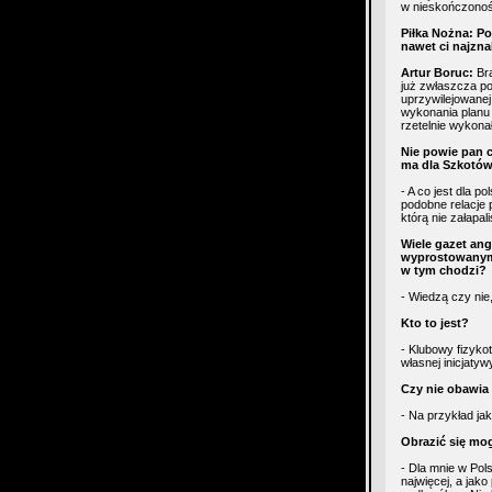
w nieskończono
Piłka Nożna: P
nawet ci najzna
Artur Boruc:
Bra
już zwłaszcza po
uprzywilejowanej
wykonania planu 
rzetelnie wykonał
Nie powie pan c
ma dla Szkotów
- A co jest dla 
podobne relacje 
którą nie załapal
Wiele gazet ang
wyprostowanym 
w tym chodzi?
- Wiedzą czy nie,
Kto to jest?
- Klubowy fizyko
własnej inicjatyw
Czy nie obawia 
- Na przykład jak
Obrazić się mog
- Dla mnie w Pols
najwięcej, a jako