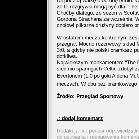
rozpoczną walkę o obronę tytułu. 
że te rozgrywki mogą być dla "The 
Choćby dlatego, że sezon w Scotti
Gordona Strachana za wcześnie. Wy
czołowi piłkarze drużyny dopiero p
W ostatnim meczu kontrolnym zesp
przegrał. Mocno rezerwowy skład 
3:0, a gdyby nie polski bramkarz p
dotkliwa.
Największym mankamentem "The Bh
siedmiu sparingach Celtic zdobył za
Evertonem (1:0 po golu Aidena McG
meczach. W obu bez bramkowego 
Źródło: Przegląd Sportowy
.: dodaj komentarz
Redakcja nie ponosi odpowiedzial
do usuwania i redagowania koment