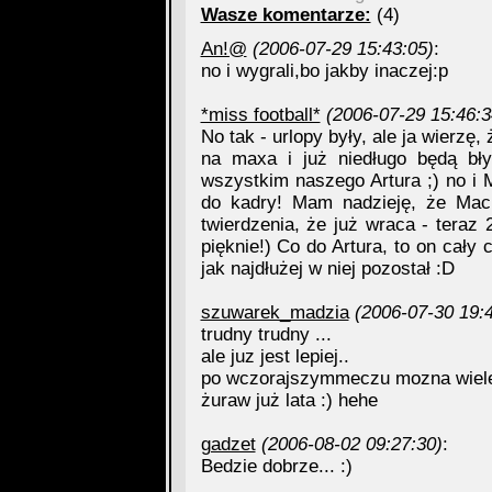
Wasze komentarze:
(4)
An!@
(2006-07-29 15:43:05)
:
no i wygrali,bo jakby inaczej:p
*miss football*
(2006-07-29 15:46:3
No tak - urlopy były, ale ja wierzę,
na maxa i już niedługo będą b
wszystkim naszego Artura ;) no i M
do kadry! Mam nadzieję, że Mac
twierdzenia, że już wraca - teraz 2
pięknie!) Co do Artura, to on cały
jak najdłużej w niej pozostał :D
szuwarek_madzia
(2006-07-30 19:
trudny trudny ...
ale juz jest lepiej..
po wczorajszymmeczu mozna wiel
żuraw już lata :) hehe
gadzet
(2006-08-02 09:27:30)
:
Bedzie dobrze... :)