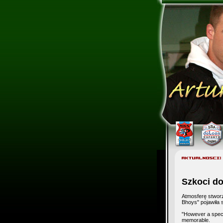
Szkoci do
Atmosferę stworz
Bhoys" pojawiła s
"However a speci
memorable.