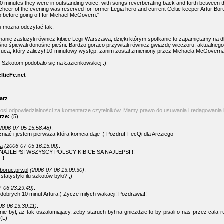
0 minutes they were in outstanding voice, with songs reverberating back and forth between 
 cheer of the evening was reserved for former Legia hero and current Celtic keeper Artur Bo
 before going off for Michael McGovern."
u można odczytać tak:
nanie zaslużyli również kibice Legii Warszawa, dzięki którym spotkanie to zapamiętamy na d
śno śpiewali donośne pieśni. Bardzo gorąco przywitali również gwiazdę wieczoru, aktualneg
oruca, który zaliczył 10-minutowy występ, zanim został zmieniony przez Michaela McGoverna
 Szkotom podobało się na Łazienkowskiej :)
lticFc.net
arz
nosi odpowiedzialności za komentarze czytelników. Mamy prawo do usuwania i redagowania
rze:
(5)
2006-07-05 15:58:48)
:
óżniać i jestem pierwsza która komcia daje :) PozdruFFecQi dla Arcziego
a
(2006-07-05 16:15:00)
:
 NAJLEPSI WSZYSCY POLSCY KIBICE SA NAJLEPSI !!
!!
boruc.prv.pl
(2006-07-06 13:09:30)
:
statystyki ilu szkotów było? ;)
7-06 23:29:49)
:
 dobrych 10 minut Artura:) Zycze miłych wakacji! Pozdrawia!!
08-06 13:30:11)
:
ie był, aż tak oszałamiający, żeby staruch był na gnieżdzie to by pisali o nas przez cala ru
(L)