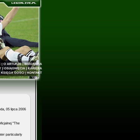
E
|
O ARTURZE
|
BIOGRAFIA
Y
|
OSIĄGNIĘCIA
|
KARIERA
|
KSIĘGA GOŚCI
|
KONTAKT
da, 05 lipca 2006
icjalnej "The
r particularly