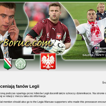
HOM
WYWIAD
GALERIA
|
TAPETY
Śro
ceniają fanów Legii
oną podczas sparingu przez kibiców Legii docenili także szkoccy dziennikarze. Na stronie of
ię w relacji z meczu taka oto informacja:
al mention should also go to the Legia Warsaw supporters who made this preseason encounte