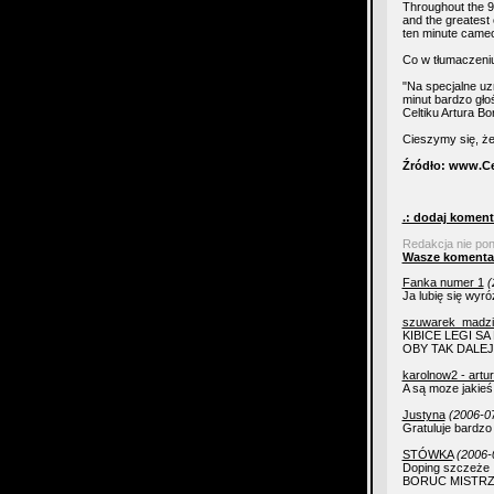
Throughout the 9
and the greatest
ten minute cameo
Co w tłumaczeni
"Na specjalne uz
minut bardzo gło
Celtiku Artura B
Cieszymy się, że
Źródło: www.Ce
.: dodaj koment
Redakcja nie po
Wasze komenta
Fanka numer 1
(
Ja lubię się wyr
szuwarek_madzi
KIBICE LEGI SA
OBY TAK DALEJ 
karolnow2 - artur
A są moze jakieś 
Justyna
(2006-0
Gratuluje bardzo
STÓWKA
(2006-
Doping szczeże n
BORUC MISTRZ