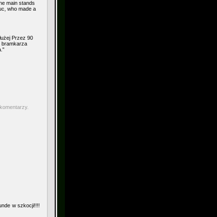
the main stands
ruc, who made a
łużej Przez 90
o bramkarza
."
 komentarzy.
nde w szkocji!!!!