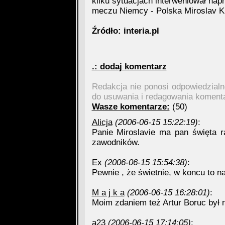
kilku sytuacjach interweniował nap
meczu Niemcy - Polska Miroslav K
Źródło: interia.pl
.: dodaj komentarz
Redakcja nie ponosi odpowiedzial
do usuwania i redagowania koment
Wasze komentarze:
(50)
Alicja
(2006-06-15 15:22:19)
:
Panie Miroslavie ma pan święta 
zawodników.
Ex
(2006-06-15 15:54:38)
:
Pewnie , że świetnie, w koncu to n
M a j k a
(2006-06-15 16:28:01)
:
Moim zdaniem też Artur Boruc był 
a23
(2006-06-15 17:14:05)
: