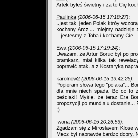
Artek byłeś świetny i za to Cię kocha
Paulinka
(2006-06-15 17:18:27)
:
..jest taki jeden Polak ktróy wczor
kochany Arczi... miejmy nadzieje
...jestesmy z Toba i kochamy Cie .
Ewa
(2006-06-15 17:19:24)
:
Uważam, że Artur Boruc był po pro
bramkarz, miał kilka tak rewelac
poprawić atak, a z Kostaryką nap
karolnow2
(2006-06-15 19:42:25)
:
Popieram słowa tego "polaka"... Bor
dla mnie niech spada. Bo co to z
beściaki! Myślę, że teraz Era Bo
propozycji po mundialu dostanie..
;)
iwona
(2006-06-15 20:26:53)
:
Zgadzam się z Miroslavem Klose 
Mecz był naprawde bardzo dobry. No