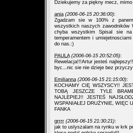
Dziekujemy za piękny mecz, mimo pr
ania
(2006-06-15 20:36:00)
:
Zgadzam sie w 100% z panem Kl
wszystkich naszych zawodników W
chyba wszystkim Spisal sie na
temperamentem i umiejetnosciami 
do nas.:)
PAULA
(2006-06-15 20:52:05)
:
Rewelacja!!!Artur jesteś najlepszy!
byc...nic sie nie dzieje bez przyczy
Emilianna
(2006-06-15 21:15:00)
:
KOCHAMY CIĘ WSZYSCY!! JEST
TOBĄ JESZCZE TYLE BRAM
NAJLEPIEJ!! JESTEŚ NAJSŁO
WSPANIAŁEJ DRUŻYNIE, WIĘC U
FANKA
grrrr
(2006-06-15 21:30:21)
:
jak to uslyszalam na rynku w krk 
klose pedal-polske sprzedal!!