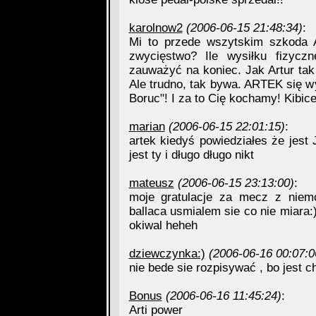
karolnow2
(2006-06-15 21:48:34)
:
Mi to przede wszytskim szkoda A
zwycięstwo? Ile wysiłku fizycz
zauważyć na koniec. Jak Artur tak s
Ale trudno, tak bywa. ARTEK się wy
Boruc"! I za to Cię kochamy! Kibice
marian
(2006-06-15 22:01:15)
:
artek kiedyś powiedziałes że jest 
jest ty i długo długo nikt
mateusz
(2006-06-15 23:13:00)
:
moje gratulacje za mecz z niemc
ballaca usmialem sie co nie miara:
okiwal heheh
dziewczynka:)
(2006-06-16 00:07:0
nie bede sie rozpisywać , bo jest 
Bonus
(2006-06-16 11:45:24)
:
Arti power