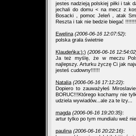
jestes nadzieją polskiej piłki i ta
jechali do domu < na mecz z kos
Bosacki , pomoc Jeleń , atak Sm
Reszta i tak nie bedzie biegać !!!!!!!
Ewelina
(2006-06-16 12:07:52)
:
polska grała świetnie
Klaudeńka:):)
(2006-06-16 12:54:02
Ja też myślę, że w meczu Pol
najlepszy. Arturku życzę Ci jak naj
jesteś cudowny!!!!!!
Natalia
(2006-06-16 17:12:22)
:
Dopiero to zauważyłeś Miroslav
BORUC!!!Którego kochamy nie tylk
udziela wywiadów...ale za te łzy...
magda
(2006-06-16 19:20:35)
:
artur tylko po tym mundialu weź nie
paulina
(2006-06-16 20:22:16)
: