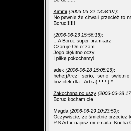
Kimmi
(2006-06-22 13:34:07)
:
No pewnie że chwali przecież to na
Boruc!!!!!!
(2006-06-23 15:56:16)
:
...A Boruc super bramkarz
Czaruje On oczami
Jego błękitne oczy
i piłkę pokochamy!
adek
(2006-06-28 15:05:26)
:
hehe:)Arczi serio, serio swietni
buziolek dla...Artka( ! ! ! ):*
Zakochana po uszy
(2006-06-28 17
Boruc kocham cie
Magda
(2006-06-29 10:23:59)
:
Oczywiście, że śmietnie przecież
P.S Artur napisz mi emaila. Kocha 