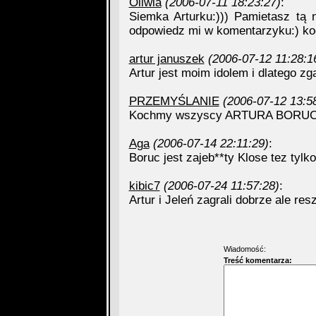
Oliwia
(2006-07-11 18:23:27)
:
Siemka Arturku:))) Pamietasz tą 
odpowiedz mi w komentarzyku:) koc
artur januszek
(2006-07-12 11:28:1
Artur jest moim idolem i dlatego z
PRZEMYŚLANIE
(2006-07-12 13:5
Kochmy wszyscy ARTURA BORUC
Aga
(2006-07-14 22:11:29)
:
Boruc jest zajeb**ty Klose tez tylk
kibic7
(2006-07-24 11:57:28)
:
Artur i Jeleń zagrali dobrze ale resz
Wiadomość:
Treść komentarza: