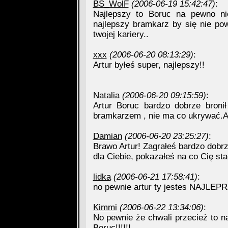
BS_WolF
(2006-06-19 15:42:47)
:
Najlepszy to Boruc na pewno ni
najlepszy bramkarz by się nie pow
twojej kariery..
xxx
(2006-06-20 08:13:29)
:
Artur byłeś super, najlepszy!!
Natalia
(2006-06-20 09:15:59)
:
Artur Boruc bardzo dobrze bron
bramkarzem , nie ma co ukrywać
Damian
(2006-06-20 23:25:27)
:
Brawo Artur! Zagrałeś bardzo dob
dla Ciebie, pokazałeś na co Cię st
lidka
(2006-06-21 17:58:41)
:
no pewnie artur ty jestes NAJLEPR
Kimmi
(2006-06-22 13:34:06)
:
No pewnie że chwali przecież to na
Boruc!!!!!!