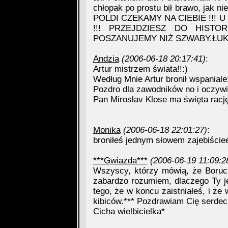
chłopak po prostu bił brawo, jak ni
POLDI CZEKAMY NA CIEBIE !!
!!! PRZEJDZIESZ DO HISTOR
POSZANUJEMY NIŻ SZWABY.ŁUKASZ
Andzia
(2006-06-18 20:17:41)
:
Artur mistrzem świata!!:)
Według Mnie Artur bronił wspaniale
Pozdro dla zawodników no i oczywi
Pan Mirosłav Klose ma święta rację
Monika
(2006-06-18 22:01:27)
:
broniłeś jednym słowem zajebiście
***Gwiazda***
(2006-06-19 11:09:2
Wszyscy, którzy mówią, że Boruc b
zabardzo rozumiem, dlaczego Ty j
tego, że w koncu zaistniałeś, i że
kibiców.*** Pozdrawiam Cię serdec
Cicha wielbicielka*