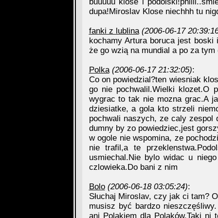
buuuuu klose i podolski!phiiii..śm
dupa!Miroslav Klose niechhh tu nigdy 
fanki z lublina
(2006-06-17 20:39:16
kochamy Artura boruca jest boski 
że go wzią na mundial a po za tym g
Polka
(2006-06-17 21:32:05)
:
Co on powiedzial?ten wiesniak klo
go nie pochwalil.Wielki klozet.O 
wygrac to tak nie mozna grac.A ja
dziesiatke, a gola kto strzeli nie
pochwali naszych, ze caly zespol d
dumny by zo powiedziec,jest gors
w ogole nie wspomina, ze pochodzi
nie trafil,a te przeklenstwa.Pod
usmiechal.Nie bylo widac u niego 
czlowieka.Do bani z nim
Bolo
(2006-06-18 03:05:24)
:
Słuchaj Miroslav, czy jak ci tam? 
musisz być bardzo nieszczęśliwy
ani Polakiem dla Polaków.Taki ni 