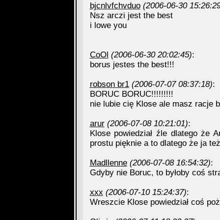
bjcnlvfchvduo
(2006-06-30 15:26:29
Nsz arczi jest the best
i lowe you
CoOl
(2006-06-30 20:02:45)
:
borus jestes the best!!!
robson br1
(2006-07-07 08:37:18)
:
BORUC BORUC!!!!!!!!!
nie lubie cię Klose ale masz racje 
arur
(2006-07-08 10:21:01)
:
Klose powiedział źle dlatego że A
prostu pięknie a to dlatego że ja t
Madllenne
(2006-07-08 16:54:32)
:
Gdyby nie Boruc, to byłoby coś st
xxx
(2006-07-10 15:24:37)
:
Wreszcie Klose powiedział coś poż