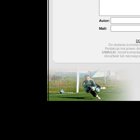
Autor:
Mail:
D
Do dodania kometarz
Redakcja ma prawo do 
UWAGA!
Jeżeli komentar
obraźliwie lub niezwiąz