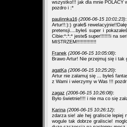
wszystko!!! jak dla mnie POLACY wy
pozdro i :*
paulinnka16
(2006-06-15 10:01:23)
:
Artur!!:):) grałe$ rewelacyjnie!!Da
pretensji....byłeś super i pokazałe
Cibie:*:*:* jeste$ super!!!!!!!i na 
MISTRZEM!!!!!!!!!!!!!!
Franek
(2006-06-15 10:05:08)
:
Brawo Artur! Nie przejmuj się i tak g
agatKa
(2006-06-15 10:25:20)
:
Artur nie załamuj się ... byłeś fan
z Wami i wierzymy w Was !!! pozdra
zagaz
(2006-06-15 10:26:08)
:
Było świetnie!!!! i nie ma co się z
Karina
(2006-06-15 10:26:12)
:
zdarza sie! ale hej graliscie lepie
wogule tak dobrze graliscie! mogl
duzo szczescia na nastepny mecz.