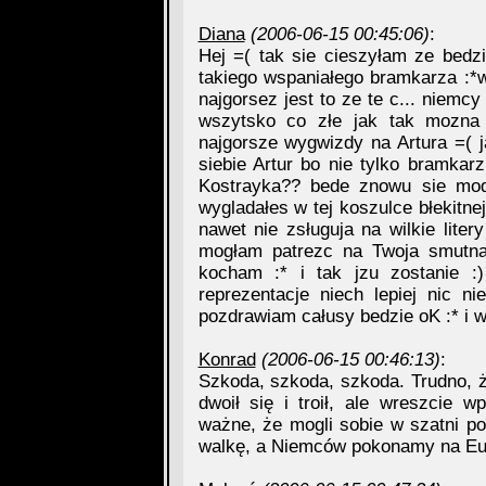
Diana
(2006-06-15 00:45:06)
:
Hej =( tak sie cieszyłam ze bedzi
takiego wspaniałego bramkarza :
najgorsez jest to ze te c... niemcy
wszytsko co złe jak tak mozna z
najgorsze wygwizdy na Artura =( j
siebie Artur bo nie tylko bramkar
Kostrayka?? bede znowu sie modl
wygladałes w tej koszulce błekitnej
nawet nie zsługuja na wilkie liter
mogłam patrezc na Twoja smutna
kocham :* i tak jzu zostanie :
reprezentacje niech lepiej nic n
pozdrawiam całusy bedzie oK :* i 
Konrad
(2006-06-15 00:46:13)
:
Szkoda, szkoda, szkoda. Trudno, ży
dwoił się i troił, ale wreszcie 
ważne, że mogli sobie w szatni po
walkę, a Niemców pokonamy na Eur