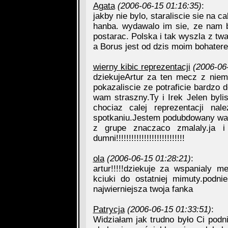
Agata
(2006-06-15 01:16:35)
:
jakby nie bylo, staraliscie sie na c
hanba. wydawalo im sie, ze nam b
postarac. Polska i tak wyszla z tw
a Borus jest od dzis moim bohater
wierny kibic reprezentacji
(2006-06
dziekujeArtur za ten mecz z nie
pokazaliscie ze potraficie bardzo d
wam straszny.Ty i Irek Jelen byli
chociaz calej reprezentacji n
spotkaniu.Jestem podubdowany wa
z grupe znaczaco zmalaly.ja i
dumni!!!!!!!!!!!!!!!!!!!!!!!!!!!
ola
(2006-06-15 01:28:21)
:
artur!!!!!dziekuje za wspanialy 
kciuki do ostatniej mimuty.podn
najwierniejsza twoja fanka
Patrycja
(2006-06-15 01:33:51)
:
Widziałam jak trudno było Ci podni