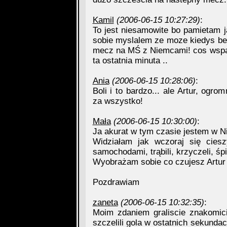
Kamil
(2006-06-15 10:27:29)
:
To jest niesamowite bo pamietam j
sobie myslalem ze moze kiedys bed
mecz na MŚ z Niemcami! cos wspan
ta ostatnia minuta ..
Ania
(2006-06-15 10:28:06)
:
Boli i to bardzo... ale Artur, ogr
za wszystko!
Mała
(2006-06-15 10:30:00)
:
Ja akurat w tym czasie jestem w 
Widziałam jak wczoraj się cies
samochodami, trąbili, krzyczeli, śpi
Wyobrażam sobie co czujesz Artur 
Pozdrawiam
zaneta
(2006-06-15 10:32:35)
:
Moim zdaniem graliscie znakomic
szczelili gola w ostatnich sekundach