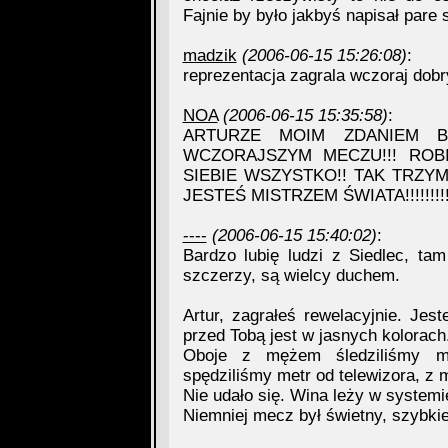
Fajnie by było jakbyś napisał pare 
madzik
(2006-06-15 15:26:08)
:
reprezentacja zagrala wczoraj dobry
NOA
(2006-06-15 15:35:58)
:
ARTURZE MOIM ZDANIEM B
WCZORAJSZYM MECZU!!! ROB
SIEBIE WSZYSTKO!! TAK TRZYMAJ J
JESTEŚ MISTRZEM ŚWIATA!!!!!!!!!!
----
(2006-06-15 15:40:02)
:
Bardzo lubię ludzi z Siedlec, t
szczerzy, są wielcy duchem.
Artur, zagrałeś rewelacyjnie. Jes
przed Tobą jest w jasnych kolorach
Oboje z mężem śledziliśmy m
spędziliśmy metr od telewizora, z 
Nie udało się. Wina leży w systemie
Niemniej mecz był świetny, szybki