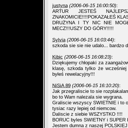
justyna
(2006-06-15 16:00:50)
:
ARTUR JESTEŚ NAJLEPSZY
ZNAKOMICIE!!!!POKAZAŁEŚ KLA
DRUŻYNA I TY NIC NIE MOGŁ
MECZ!!!USZY DO GÓRY!!!!!
Sylvia
(2006-06-15 16:03:44)
:
szkoda sie sie nie udalo... bardzo d
Kibic
(2006-06-15 16:08:23)
:
Dziękujemy chłopaki za zaangażowa
klasę, szkoda tylko że wcześnie
byłeś rewelacyjny!!!
NiSiA 89
(2006-06-15 16:10:20)
:
Jak przegraliscie to sie rozplakala
bo to Wam nalezala sie wygrana.
Graliscie wszyscy SWIETNIE i to 
tysiac razy lepiej od niemcow.
Daliscie z siebie WSZYSTKO !!!!
BORUC byles SWIETNY i SUPER br
Jestem dumna z naszej POLSKIE