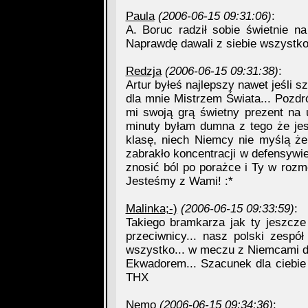
Paula
(2006-06-15 09:31:06)
:
A. Boruc radził sobie świetnie n
Naprawdę dawali z siebie wszystko 
Redzja
(2006-06-15 09:31:38)
:
Artur byłeś najlepszy nawet jeśli 
dla mnie Mistrzem Świata... Pozdró
mi swoją grą świetny prezent na 
minuty byłam dumna z tego że jest
klasę, niech Niemcy nie myślą ż
zabrakło koncentracji w defensywie
znosić ból po porażce i Ty w rozmo
Jesteśmy z Wami! :*
Malinka;-)
(2006-06-15 09:33:59)
:
Takiego bramkarza jak ty jeszcze
przeciwnicy... nasz polski zespół
wszystko... w meczu z Niemcami d
Ekwadorem... Szacunek dla ciebie i
THX
Nemo
(2006-06-15 09:34:36)
: