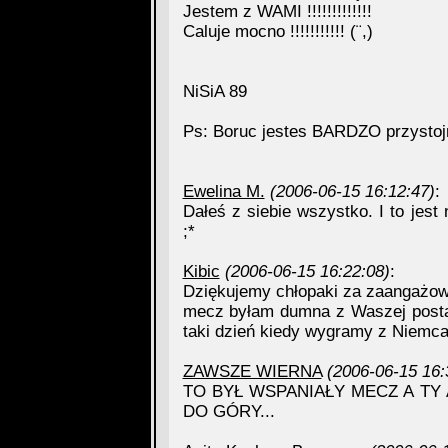
Jestem z WAMI !!!!!!!!!!!!!
Caluje mocno !!!!!!!!!!! (¨,)
NiSiA 89
Ps: Boruc jestes BARDZO przystojn
Ewelina M.
(2006-06-15 16:12:47)
:
Dałeś z siebie wszystko. I to jest
;*
Kibic
(2006-06-15 16:22:08)
:
Dziękujemy chłopaki za zaangażowa
mecz byłam dumna z Waszej postawy
taki dzień kiedy wygramy z Niemcami
ZAWSZE WIERNA
(2006-06-15 16:
TO BYŁ WSPANIAŁY MECZ A TY 
DO GÓRY...