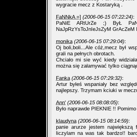
wygracie mecz z Kostaryką .
FaNNkA =]
(2006-06-15 07:22:24)
:
PaNiE ARtUrZe ;) ByŁ Pa
NaJpRzYsToJnIeJsZyM GrAcZeM Na
monika
(2006-06-15 07:29:04)
:
Oj boli,boli...Ale cóż,mecz był w
grali na pełnych obrotach.
Chciało mi sie wyć kiedy widział
można się załamywać tylko ciągnąć
Fanka
(2006-06-15 07:29:32)
:
Artur byłeś wspaniały bez względ
najlepszy. Trzymam kciuki w mecz
Ann'
(2006-06-15 08:08:05)
:
Było naprawde PIEKNIE !! Pomimo p
klaudyna
(2006-06-15 08:14:59)
:
panie arurze jestem największą 
liczylam na was tak bardzo!! bar