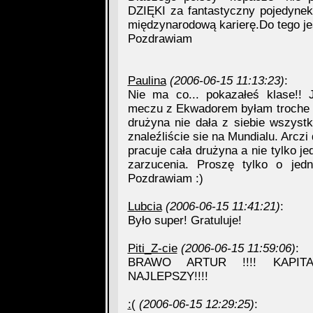
DZIĘKI za fantastyczny pojedynek
międzynarodową karierę.Do tego je
Pozdrawiam
Paulina
(2006-06-15 11:13:23)
:
Nie ma co... pokazałeś klase!!
meczu z Ekwadorem byłam troche 
drużyna nie dała z siebie wszystk
znaleźliście sie na Mundialu. Arczi
pracuje cała drużyna a nie tylko 
zarzucenia. Proszę tylko o jed
Pozdrawiam :)
Lubcia
(2006-06-15 11:41:21)
:
Było super! Gratuluje!
Piti_Z-cie
(2006-06-15 11:59:06)
:
BRAWO ARTUR !!!! KAPITA
NAJLEPSZY!!!!
:(
(2006-06-15 12:29:25)
: