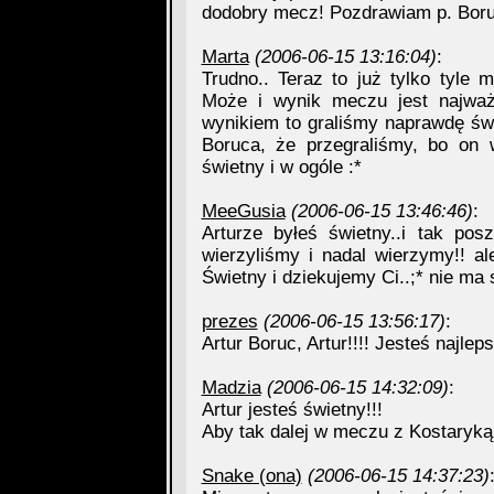
dodobry mecz! Pozdrawiam p. Bor
Marta
(2006-06-15 13:16:04)
:
Trudno.. Teraz to już tylko tyle 
Może i wynik meczu jest najważni
wynikiem to graliśmy naprawdę świ
Boruca, że przegraliśmy, bo on wc
świetny i w ogóle :*
MeeGusia
(2006-06-15 13:46:46)
:
Arturze byłeś świetny..i tak pos
wierzyliśmy i nadal wierzymy!! al
Świetny i dziekujemy Ci..;* nie ma
prezes
(2006-06-15 13:56:17)
:
Artur Boruc, Artur!!!! Jesteś najlepsz
Madzia
(2006-06-15 14:32:09)
:
Artur jesteś świetny!!!
Aby tak dalej w meczu z Kostaryką!
Snake (ona)
(2006-06-15 14:37:23)