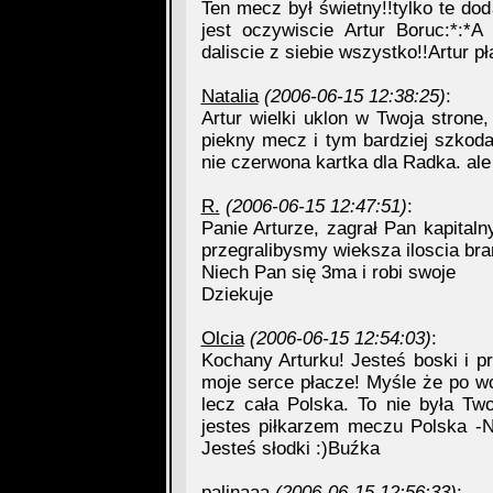
Ten mecz był świetny!!tylko te d
jest oczywiscie Artur Boruc:*:*
daliscie z siebie wszystko!!Artur p
Natalia
(2006-06-15 12:38:25)
:
Artur wielki uklon w Twoja stro
piekny mecz i tym bardziej szkoda
nie czerwona kartka dla Radka. al
R.
(2006-06-15 12:47:51)
:
Panie Arturze, zagrał Pan kapitaln
przegralibysmy wieksza iloscia bra
Niech Pan się 3ma i robi swoje
Dziekuje
Olcia
(2006-06-15 12:54:03)
:
Kochany Arturku! Jesteś boski i pr
moje serce płacze! Myśle że po w
lecz cała Polska. To nie była Tw
jestes piłkarzem meczu Polska -
Jesteś słodki :)Buźka
palinaaa
(2006-06-15 12:56:33)
: