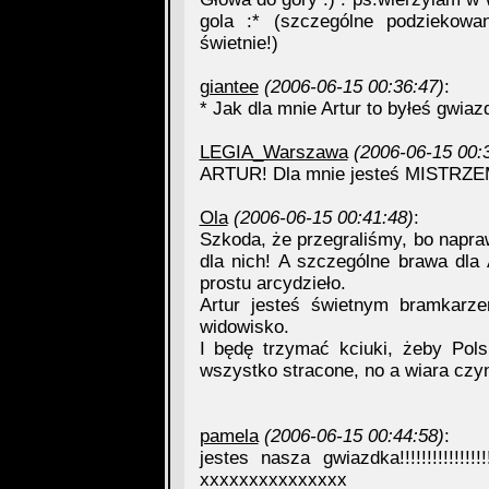
gola :* (szczególne podziekowa
świetnie!)
giantee
(2006-06-15 00:36:47)
:
* Jak dla mnie Artur to byłeś gwiaz
LEGIA_Warszawa
(2006-06-15 00:
ARTUR! Dla mnie jesteś MISTRZ
Ola
(2006-06-15 00:41:48)
:
Szkoda, że przegraliśmy, bo napra
dla nich! A szczególne brawa dla
prostu arcydzieło.
Artur jesteś świetnym bramkarze
widowisko.
I będę trzymać kciuki, żeby Pol
wszystko stracone, no a wiara czyn
pamela
(2006-06-15 00:44:58)
:
jestes nasza gwiazdka!!!!!!!!!!!!!
xxxxxxxxxxxxxxx