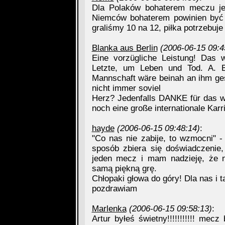
Dla Polaków bohaterem meczu jes
Niemców bohaterem powinien być 
graliśmy 10 na 12, piłka potrzebuje
Blanka aus Berlin
(2006-06-15 09:4
Eine vorzügliche Leistung! Das
Letzte, um Leben und Tod. A. B
Mannschaft wäre beinah an ihm ges
nicht immer soviel
Herz? Jedenfalls DANKE für das w
noch eine große internationale Kar
hayde
(2006-06-15 09:48:14)
:
"Co nas nie zabije, to wzmocni" -
sposób zbiera się doświadczenie,
jeden mecz i mam nadzieję, że n
samą piękną grę.
Chłopaki głowa do góry! Dla nas i t
pozdrawiam
Marlenka
(2006-06-15 09:58:13)
:
Artur byłeś świetny!!!!!!!!!!! mecz