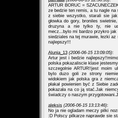
ARTUR BORUC = SZACUNECZEK (ahh
ze bedzie ten remis, a tu nagle n
z siebie wszystko, starali sie jak
głowka do gory, broniles swietnie
druzyna a nie tylko ty, nie ud
mecz...bylo mi bardzo przykro jak
siedziales na tej murawie, łezki az s
najlepszy!!!
Alunia_13
(2006-06-15 13:09:05)
:
Artur jest i bedzie najlepszy!!m
polska pokazaliscie klase jestesmy
szczegolnie ARTUR!!jest moim ul
bylo duzo goli ze strony niem
widokiem jak polska gra z niemcam
płakał powienien być z Siebie zad
pokazała na co ją stać.Jak niemcy
świadczy o naszym przygotowani.J
aleksis
(2006-06-15 13:13:46)
:
No ja nie ogladam meczy pilki noz
:D Polscy pilkarze naprawde sie sta