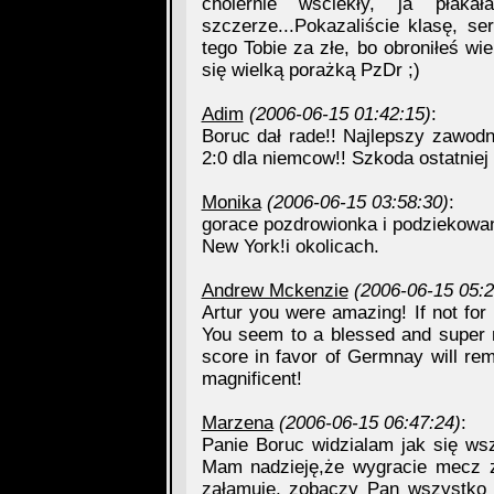
cholernie wściekły, ja pł
szczerze...Pokazaliście klasę, se
tego Tobie za złe, bo obroniłeś wi
się wielką porażką PzDr ;)
Adim
(2006-06-15 01:42:15)
:
Boruc dał rade!! Najlepszy zawodn
2:0 dla niemcow!! Szkoda ostatniej 
Monika
(2006-06-15 03:58:30)
:
gorace pozdrowionka i podziekowani
New York!i okolicach.
Andrew Mckenzie
(2006-06-15 05:2
Artur you were amazing! If not for
You seem to a blessed and super ni
score in favor of Germnay will re
magnificent!
Marzena
(2006-06-15 06:47:24)
:
Panie Boruc widzialam jak się wsz
Mam nadzieję,że wygracie mecz z
załamuje, zobaczy Pan wszystko 