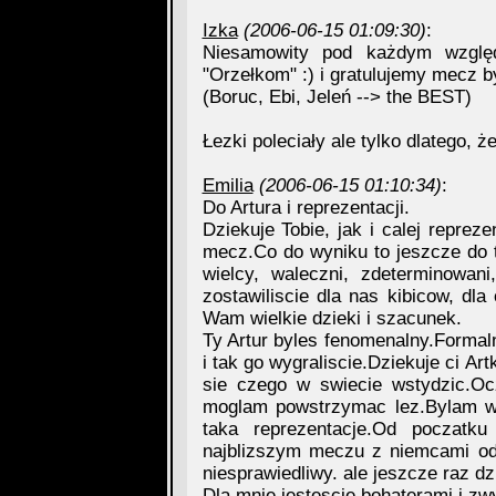
Izka
(2006-06-15 01:09:30)
:
Niesamowity pod każdym wzglę
"Orzełkom" :) i gratulujemy mecz był
(Boruc, Ebi, Jeleń --> the BEST)
Łezki poleciały ale tylko dlatego, ż
Emilia
(2006-06-15 01:10:34)
:
Do Artura i reprezentacji.
Dziekuje Tobie, jak i calej repre
mecz.Co do wyniku to jeszcze do te
wielcy, waleczni, zdeterminowan
zostawiliscie dla nas kibicow, dla
Wam wielkie dzieki i szacunek.
Ty Artur byles fenomenalny.Formaln
i tak go wygraliscie.Dziekuje ci A
sie czego w swiecie wstydzic.Oc
moglam powstrzymac lez.Bylam w
taka reprezentacje.Od poczat
najblizszym meczu z niemcami od
niesprawiedliwy. ale jeszcze raz 
Dla mnie jestescie bohaterami i zw