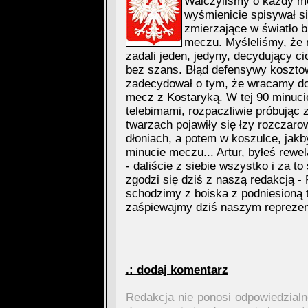
Walczyliśmy o każdy me
wyśmienicie spisywał s
zmierzające w światło b
meczu. Myśleliśmy, że r
zadali jeden, jedyny, decydujący ci
bez szans. Błąd defensywy kosztow
zadecydował o tym, że wracamy d
mecz z Kostaryką. W tej 90 minucie
telebimami, rozpaczliwie próbując z
twarzach pojawiły się łzy rozczarow
dłoniach, a potem w koszulce, jakb
minucie meczu... Artur, byłeś rewe
- daliście z siebie wszystko i za 
zgodzi się dziś z naszą redakcją - 
schodzimy z boiska z podniesioną t
zaśpiewajmy dziś naszym reprezen
.: dodaj komentarz
Redakcja nie ponosi odpowiedzial