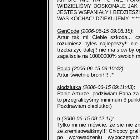
WIDZIELIŚMY DOSKONALE JAK S
JESTES WSPANIAŁY I BEDZIESZ! 
WAS KOCHAC! DZIEKUJEMY :*:*:
GenCode
(2006-06-15 09:08:18)
:
Artur tak mi Ciebie szkoda... c
rozumiesz byles najlepeszy!! nie 
trzeba zyc dalej!! nie ma slow by o
zagaliscie na 10000000% swoich moz
Paula
(2006-06-15 09:10:42)
:
Artur świetnie bronił !! :*
słodziutka
(2006-06-15 09:11:43)
:
Panie Arturze, podziwiam Pana z
to przegralibyśmy minimum 3 punk
Pozdrawiam cieplutko:)
n
(2006-06-15 09:12:11)
:
Tylko mi nie mówcie, że sie nie 
że zremisowaliśmy!!! Chłopcy gral
po wprowadzeniu wypoczętych