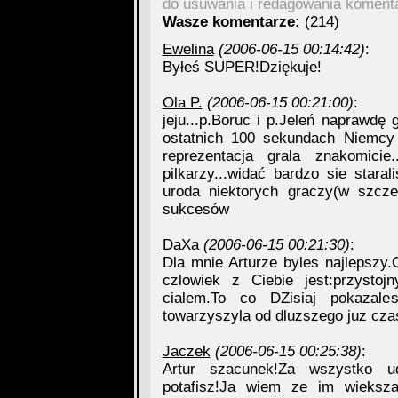
do usuwania i redagowania koment
Wasze komentarze:
(214)
Ewelina
(2006-06-15 00:14:42)
:
Byłeś SUPER!Dziękuje!
Ola P.
(2006-06-15 00:21:00)
:
jeju...p.Boruc i p.Jeleń naprawdę 
ostatnich 100 sekundach Niemcy s
reprezentacja grala znakomici
pilkarzy...widać bardzo sie stara
uroda niektorych graczy(w szcze
sukcesów
DaXa
(2006-06-15 00:21:30)
:
Dla mnie Arturze byles najlepszy.C
czlowiek z Ciebie jest:przystoj
cialem.To co DZisiaj pokazale
towarzyszyla od dluzszego juz czas
Jaczek
(2006-06-15 00:25:38)
:
Artur szacunek!Za wszystko u
potafisz!Ja wiem ze im wieksza 