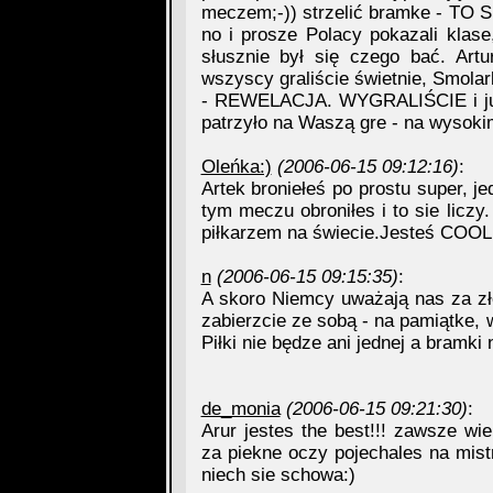
meczem;-)) strzelić bramke - TO S
no i prosze Polacy pokazali klase
słusznie był się czego bać. Artu
wszyscy graliście świetnie, Smolar
- REWELACJA. WYGRALIŚCIE i już 
patrzyło na Waszą gre - na wysokim
Oleńka:)
(2006-06-15 09:12:16)
:
Artek broniełeś po prostu super, je
tym meczu obroniłes i to sie liczy
piłkarzem na świecie.Jesteś COOL
n
(2006-06-15 09:15:35)
:
A skoro Niemcy uważają nas za zło
zabierzcie ze sobą - na pamiątke, 
Piłki nie będze ani jednej a bramki 
de_monia
(2006-06-15 09:21:30)
:
Arur jestes the best!!! zawsze wi
za piekne oczy pojechales na mis
niech sie schowa:)