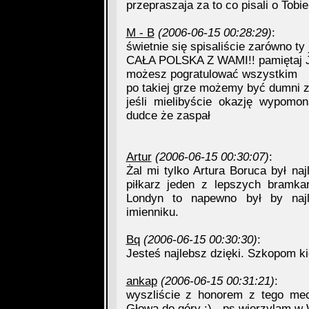
przepraszaja za to co pisali o Tob
M - B
(2006-06-15 00:28:29)
:
świetnie się spisaliście zarówno ty 
CAŁA POLSKA Z WAMI!! pamiętaj
możesz pogratulować wszystkim
po takiej grze możemy być dumni z
jeśli mielibyście okazję wypomo
dudce że zaspał
Artur
(2006-06-15 00:30:07)
:
Żal mi tylko Artura Boruca był na
piłkarz jeden z lepszych bramka
Londyn to napewno był by naj
imienniku.
Bq
(2006-06-15 00:30:30)
:
Jesteś najlebsz dzięki. Szkopom ki
ankap
(2006-06-15 00:31:21)
:
wyszliście z honorem z tego mec
Głowa do góry :) . ps.wierzylam w