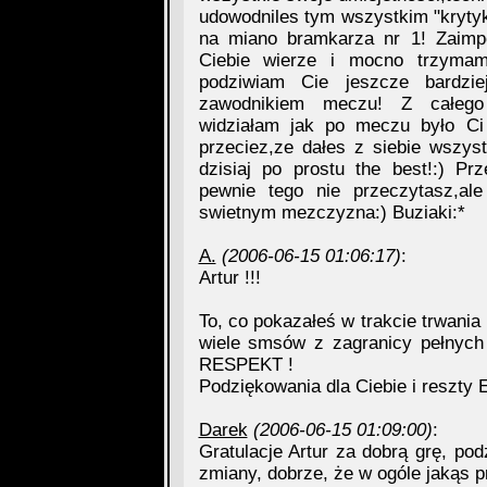
udowodniles tym wszystkim "kryty
na miano bramkarza nr 1! Zaim
Ciebie wierze i mocno trzymam
podziwiam Cie jeszcze bardzie
zawodnikiem meczu! Z całego 
widziałam jak po meczu było Ci 
przeciez,ze dałes z siebie wszys
dzisiaj po prostu the best!:) Pr
pewnie tego nie przeczytasz,a
swietnym mezczyzna:) Buziaki:*
A.
(2006-06-15 01:06:17)
:
Artur !!!
To, co pokazałeś w trakcie trwani
wiele smsów z zagranicy pełnych
RESPEKT !
Podziękowania dla Ciebie i reszty
Darek
(2006-06-15 01:09:00)
:
Gratulacje Artur za dobrą grę, pod
zmiany, dobrze, że w ogóle jakąs p