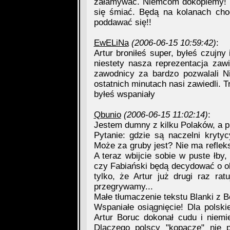
załamywać. Niemcom dokopiemy! P
się śmiać. Będą na kolanach chod
poddawać się!!
EwELiNa
(2006-06-15 10:59:42)
:
Artur broniłeś super, byłeś czujny 
niestety nasza reprezentacja zaw
zawodnicy za bardzo pozwalali 
ostatnich minutach nasi zawiedli. T
byłeś wspaniały
Qbunio
(2006-06-15 11:02:14)
:
Jestem dumny z kilku Polaków, a p
Pytanie: gdzie są naczelni kryt
Może za gruby jest? Nie ma refle
A teraz wbijcie sobie w puste łby
czy Fabiański będą decydować o obl
tylko, że Artur już drugi raz r
przegrywamy...
Małe tłumaczenie tekstu Blanki z Be
Wspaniałe osiągnięcie! Dla polski
Artur Boruc dokonał cudu i niemi
Dlaczego polscy "kopacze" nie 