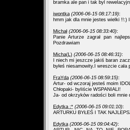
bramka ale pan i tak byl rewelacyjny!!
iwontka
(2006-06-15 08:17:19)
:
hmm jak dla mnie jestes wielki !!:)
Michał
(2006-06-15 08:33:40)
:
Panie Arturze zagrał pan najl
Pozdrawiam
Micha(L)
(2006-06-15 08:46:31)
:
I niech mi jeszcze jakiś baran zac
byłeś niesamowity.I wreszcie cała 
FraYda
(2006-06-15 08:59:15)
:
Artur- od wczoraj jesteś moim ID
Chłopaki- byliście WSPANIALI!
Ja- od okrzyków radości boli mnie d
Edytka :*
(2006-06-15 09:01:10)
:
ARTURKU BYŁEŚ I TAK NAJLEPSZY
Edytka
(2006-06-15 09:04:42)
:
ARTUR, NIC NA TO NIE PORA