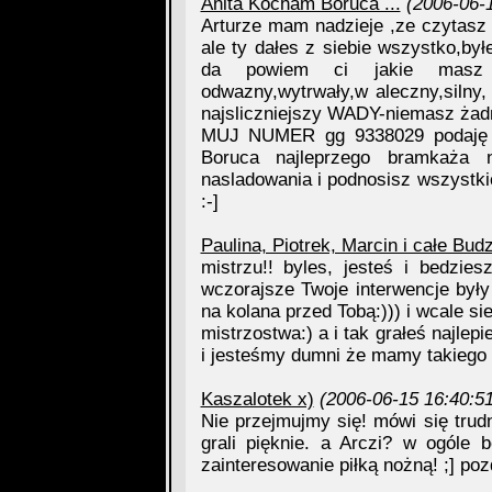
Anita Kocham Boruca ...
(2006-06-
Arturze mam nadzieje ,ze czytasz 
ale ty dałes z siebie wszystko,byłe
da powiem ci jakie masz z
odwazny,wytrwały,w aleczny,silny, 
najsliczniejszy WADY-niemasz ża
MUJ NUMER gg 9338029 podaję go
Boruca najleprzego bramkaża 
nasladowania i podnosisz wszyst
:-]
Paulina, Piotrek, Marcin i całe Bud
mistrzu!! byles, jesteś i bedzie
wczorajsze Twoje interwencje był
na kolana przed Tobą:))) i wcale si
mistrzostwa:) a i tak grałeś najlepi
i jesteśmy dumni że mamy takiego
Kaszalotek x)
(2006-06-15 16:40:51
Nie przejmujmy się! mówi się trud
grali pięknie. a Arczi? w ogóle 
zainteresowanie piłką nożną! ;] po