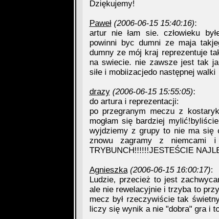
Dziękujemy!
Paweł
(2006-06-15 15:40:16)
:
artur nie łam sie. człowieku był
powinni byc dumni ze maja takje
dumny ze mój kraj reprezentuje ta
na swiecie. nie zawsze jest tak j
siłe i mobiizacjedo następnej walki
drazy
(2006-06-15 15:55:05)
:
do artura i reprezentacji:
po przegranym meczu z kostaryk
mogłam się bardziej mylić!byliście
wyjdziemy z grupy to nie ma się 
znowu zagramy z niemcami 
TRYBUNCH!!!!!!JESTEŚCIE NAJLEPS
Agnieszka
(2006-06-15 16:00:17)
:
Ludzie, przecież to jest zachwyca
ale nie rewelacyjnie i trzyba to pr
mecz był rzeczywiście tak świetny
liczy się wynik a nie "dobra" gra i 