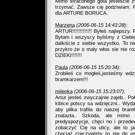
Mimo straconego gola jesteście zw
trzymać. Zawsze cię podziwiam. P
dla ARTURE BORUCA.
Marzena
(2006-06-15 14:43:28)
:
ARTUR!!!!!!!!!!!!! Byłeś najlepszy
Byłam i wszyscy byliśmy z Ciebie
dalkiście z siebie wszystko. To ni
przykro że o mały włos sie nie r
DZIEKI!!!!!!!
Paula
(2006-06-15 15:20:34)
:
Zrobiłeś co mogłeś,jesteśmy wdzi
bramkarzem!!!
milenka
(2006-06-15 15:23:07)
:
Artur jesteś zwyczajnie zajeb.. P
kibice polscy sa wdzięczni.. Wyd
aby piłka trafiła do naszej bram
znalazła.. Szkoda, ale mimo 
predyspozycje, chęci no i przede
zobaczyć Cię na ulicy, ale to ja
chociaż rzeczywisty to nie do os