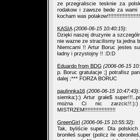
ze przegraliscie tesknie za po
rodakow i zawsze bede za wami c
kocham was polakow!!!!!!!!!!!!!!!!!!!!!
KASIA
(2006-06-15 10:40:15)
:
Dzięki naszej druzynie a szczeg
nie wazne ze stracilismy ta jedna 
Niemcami !! Artur Boruc jestes s
ładny i przystojny !! :D:D
Eduardo from BDG
(2006-06-15 10:
p. Boruc gratulacje ;] potrafisz pa
dalej ;*** FORZA BORUC
paulinnka16
(2006-06-15 10:47:43)
:
siemka:):) Artur grałe$ super!!!..
można Ci nic zarzcic!!:):
MISTRZEM!!!!!!!!!!!!!!!!!!!!
GreenGirl
(2006-06-15 10:55:32)
:
Tak, byliście super. Dla polskic
broniłeś super (policz ile obroniłe