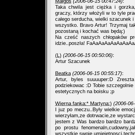
Małgoś
(2006-06-15 00:47:24)
:
Taka chwila jest ciężka i gorzka
graczy, którzy włożyli w to tyle p
całego serducha, wielki szacunek i
wszystko. Bravo Artur! Trzymaj tak
pozostaną i kochać was będą:)
Na cześć naszych chłopaków pro
idzie..poszła! FaAaAaAaAaAaAa
(L)
(2006-06-15 00:50:06)
:
Artur Szacunek
Beatka
(2006-06-15 00:55:17)
:
Artur, byles suuuuper:D Zreszt
podziekowac :D Tobie szczegolnie 
estetycznych na boisku ;p
Wierna fanka:* Martyna:)
(2006-06-
I juz po meczu..Były wielkie emoc
wierzyłam,ze dotrwacie,ze wystarc
jestem z Was bardzo bardzo bardzo
po prostu fenomenaln,cudowny,ja
wszystkie swoje umiejetnosci,techn