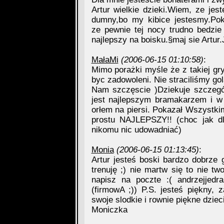
Artur wielkie dzieki.Wiem, ze jes
dumny,bo my kibice jestesmy.Pok
ze pewnie tej nocy trudno bedzie
najlepszy na boisku.§maj sie Artur
MałaMi
(2006-06-15 01:10:58)
:
Mimo porażki myśle że z takiej 
byc zadowoleni. Nie straciliśmy gol
Nam szczęscie )Dziekuje szczegól
jest najlepszym bramakarzem i w
orłem na piersi. Pokazał Wszystki
prostu NAJLEPSZY!! (choc jak dl
nikomu nic udowadniać)
Monia
(2006-06-15 01:13:45)
:
Artur jesteś boski bardzo dobrze g
trenuję ;) nie martw się to nie tw
napisz na poczte :(
andrzejjedra
(firmowA ;)) P.S. jesteś piękny, 
swoje slodkie i rownie piękne dzieci.
Moniczka