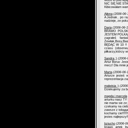
Może to pod wpły
NIC SIĘ NIE ST
Kibicowałam wam 
Ajłona
(2006-06-
A Jednak.. po ra
nadzieje, ze pok
Daria
(2006-06-1
BRAWO POLSKA
JESTEM POLKĄ!!
zagrałeś fant
Żewłak,Bosy,B
BĘDĄC W 10 !! G
czasu (obserwu
piłkarzy,którzy 
Sandra ;)
(2006-
Artur Boruc Jest
mecz! Dla mnie j
Marta
(2006-06-1
Arturze jesteś 
reprezentacja zap
malwisia :)
(2006
Dziekujemy za bar
magda i marcela
arturku nasz TY 
nie martw sie ze 
czekamy na ciebie
zawsze z tobąąa!!!
kochamy cie!!!!!!!!!!!
jestes najlepszy!!
bziucho
(2006-06
brawo artek by