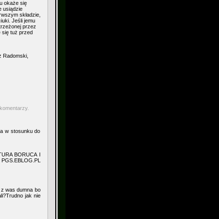
u okaże się
e usiądzie
rwszym składzie,
uki. Jeśli jemu
trzeżonej przez
 się tuż przed
sz Radomski,
 komentarzy.
sa w stosunku do
TURA BORUCA I
PGS.EBLOG.PL
de z was dumna bo
li?Trudno jak nie