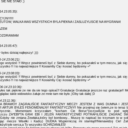
C SIE NIE STAłO ;)
14 23:05:35)
:
YJNY!!!!
UTOW; WALKA WAS WSZYSTKICH BYLA PIEKNA I ZASLUZYLISCIE NA WYGRANA!
AZEM
POZDRAWIAM
14 23:05:47)
:
y byles dzisiaj najlepszy! ;)))
6-14 23:06:21)
:
go wstydzić !! Wręcz powinieneś być z Siebie dumny, bo pokazałeś w tym meczu, jak się p
zystko !! I to najważniejsze !! Kosiam6y Cię i kosiać będizemy =*
6-14 23:08:03)
:
go wstydzić !! Wręcz powinieneś być z Siebie dumny, bo pokazałeś w tym meczu, jak się p
zystko !! I to najważniejsze !! Kosiam6y Cię i kosiać będizemy =*
06-14 23:10:36)
:
łes tak pięknie ze nie da sie tego opisać!! Gratulacje Gratulacje jeszcze raz gratulacje!! M
lądac takie widowisko żałuje ze mnie tam nie było ;)Oby tak dalej ;D
4 23:11:36)
:
 BRAWO!! ZAGRALIŚCIE FANTASTYCZNY MECZ!! JESTEM Z WAS DUMNA I JES
 ARTUR BYŁEŚ FENOMENALNY FANTASTYCZNY!! Nie przejmuj się (wiem,ze to teraz brzm
astycznie.. Momentami krzyczałam "kocham Cie Boruc"(oczywiście to pod wpły
aszczu ZA*EBI*TA GRA! EBI I JELEŃ FANTASTYCZNIE! POTRAFILIŚCIE ZAGRAĆ 
dyby nie zmiana Żewłaka,który był bombowy... Muszę to napisać bo trzymam to w sob
jąc mecze Wisełki i Kadry) DUDKA Wypierniczaj mi stamtąd!!Nienawidzę Cie! Ża
włożyli tyle serca,a Ty wszystko SCHRZANIŁEŚ!