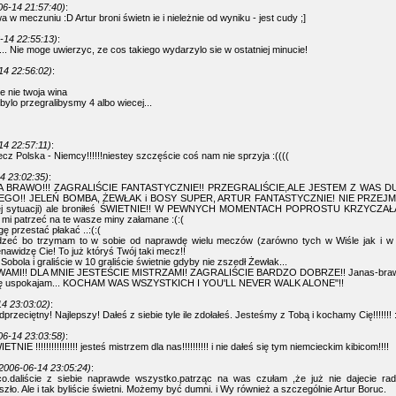
06-14 21:57:40)
:
a w meczuniu :D Artur broni świetn ie i nieleżnie od wyniku - jest cudy ;]
-14 22:55:13)
:
... Nie moge uwierzyc, ze cos takiego wydarzylo sie w ostatniej minucie!
14 22:56:02)
:
e nie twoja wina
bylo przegralibysmy 4 albo wiecej...
14 22:57:11)
:
ecz Polska - Niemcy!!!!!!niestey szczęście coś nam nie sprzyja :((((
4 23:02:35)
:
 BRAWO!!! ZAGRALIŚCIE FANTASTYCZNIE!! PRZEGRALIŚCIE,ALE JESTEM Z WAS D
GO!! JELEŃ BOMBA, ŻEWŁAK i BOSY SUPER, ARTUR FANTASTYCZNIE! NIE PRZEJMU
 tej sytuacji) ale broniłeś ŚWIETNIE!! W PEWNYCH MOMENTACH POPROSTU KRZYCZAŁ
 mi patrzeć na te wasze miny załamane :(:(
ę przestać płakać ..:(:(
dzeć bo trzymam to w sobie od naprawdę wielu meczów (zarówno tych w Wiśle jak i 
nawidzę Cie! To już któryś Twój taki mecz!!
Sobola i graliście w 10 graliście świetnie gdyby nie zszedł Żewłak...
 WAMI!! DLA MNIE JESTEŚCIE MISTRZAMI! ZAGRALIŚCIE BARDZO DOBRZE!! Janas-brawo
 się uspokajam... KOCHAM WAS WSZYSTKICH I YOU'LL NEVER WALK ALONE"!!
4 23:03:02)
:
dprzeciętny! Najlepszy! Dałeś z siebie tyle ile zdołałeś. Jesteśmy z Tobą i kochamy Cię!!!!!!! :
06-14 23:03:58)
:
ETNIE !!!!!!!!!!!!!!!! jesteś mistrzem dla nas!!!!!!!!!! i nie dałeś się tym niemcieckim kibicom!!!!
2006-06-14 23:05:24)
:
 co.daliście z siebie naprawde wszystko.patrząc na was czułam ,że już nie dajecie rady,
szło. Ale i tak byliście świetni. Możemy być dumni. i Wy również a szczególnie Artur Boruc.