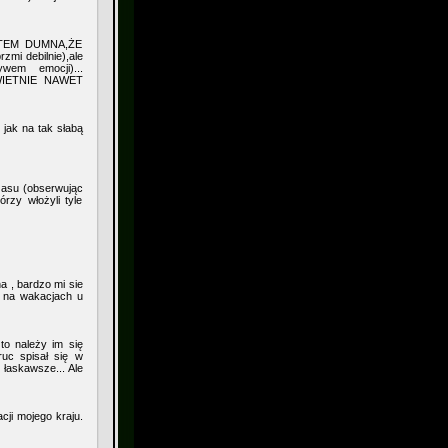
TEM DUMNA,ŻE
i debilnie),ale
wem emocji)...
ŚWIETNIE NAWET
 jak na tak słabą
zasu (obserwując
rzy włożyli tyle
a , bardzo mi sie
m na wakacjach u
to należy im się
uc spisał się w
 łaskawsze... Ale
cji mojego kraju.