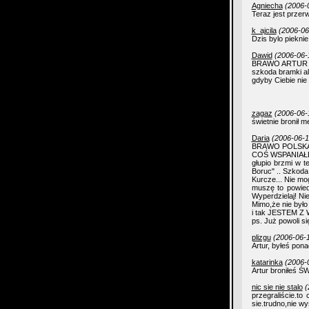
Agniecha
(2006-
Teraz jest przerw
k_ajcila
(2006-06
Dzis bylo pieknie
Dawid
(2006-06-
BRAWO ARTUR
szkoda bramki al
gdyby Ciebie nie 
zagaz
(2006-06-
świetnie bronił m
Daria
(2006-06-1
BRAWO POLSKA
COŚ WSPANIAŁE
głupio brzmi w
Boruc" .. Szkoda
Kurcze... Nie mog
muszę to powie
Wyperdzielaj! Nie
Mimo,że nie było 
i tak JESTEM Z
ps. Już powoli
plizgu
(2006-06-1
Artur, byłeś pona
katarinka
(2006-
Artur broniłeś ŚWI
nic sie nie stalo
(
przegraliście.to
sie.trudno,nie wy