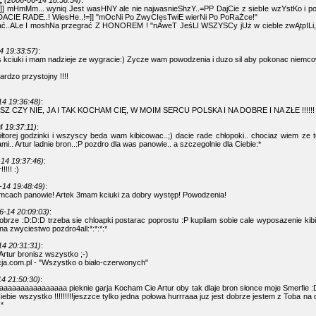
L
(2006-06-14 18:58:54)
:
=]] mHmMm... wyniq Jest wasHNY ale nie najwasnieShzY..=PP DajCie z siebIe wzYstKo i 
 DACIE RADE..! WiesHe..!=]] "mOcNi Po ZwyCIęsTwiE wierNi Po PoRaŻce!"
ć..ALe I moshNa przegrać Z HONOREM ! "nAweT JeśLI WSZYSCy jUż w ciebIe zwĄtpILi
4 19:33:57)
:
ciuki i mam nadzieje ze wygracie:) Zycze wam powodzenia i duzo sil aby pokonac niemcow
ardzo przystojny !!!!
14 19:36:48)
:
CZY NIE, JA I TAK KOCHAM CIĘ, W MOIM SERCU POLSKA I NA DOBRE I NA ZŁE !!!!!!
4 19:37:11)
:
łtorej godzinki i wszyscy beda wam kibicowac..;) dacie rade chłopoki.. chociaz wiem ze 
.. Artur ladnie bron..:P pozdro dla was panowie.. a szczegolnie dla Ciebie:*
14 19:37:46)
:
!!! :)
-14 19:48:49)
:
mcach panowie! Artek 3mam kciuki za dobry występ! Powodzenia!
6-14 20:09:03)
:
dobrze :D:D:D trzeba sie chloapki postarac poprostu :P kupilam sobie cale wyposazenie kibi
a zwyciestwo pozdro4all:*:*:*:*
14 20:31:31)
:
tur bronisz wszystko ;-)
ja.com.pl - "Wszystko o biało-czerwonych"
4 21:50:30)
:
aaaaaaaaaaaaaaaa pieknie garja Kocham Cie Artur oby tak dlaje bron słonce moje Smerfie :D:*
iebie wszystko !!!!!!!!!jeszzce tylko jedna połowa hurrraaa juz jest dobrze jestem z Toba na 
*