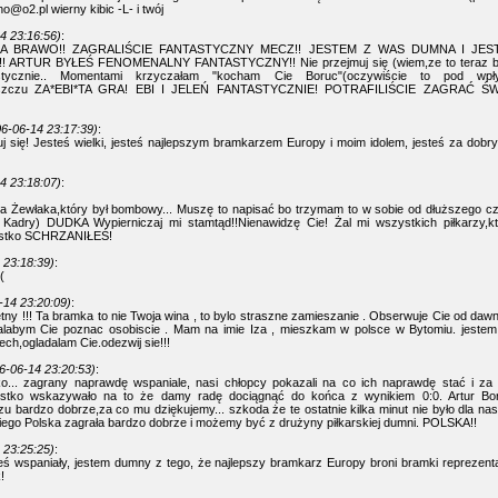
cho@o2.pl
wierny kibic -L- i twój
4 23:16:56)
:
 BRAWO!! ZAGRALIŚCIE FANTASTYCZNY MECZ!! JESTEM Z WAS DUMNA I JES
 ARTUR BYŁEŚ FENOMENALNY FANTASTYCZNY!! Nie przejmuj się (wiem,ze to teraz brzm
astycznie.. Momentami krzyczałam "kocham Cie Boruc"(oczywiście to pod wpły
aszczu ZA*EBI*TA GRA! EBI I JELEŃ FANTASTYCZNIE! POTRAFILIŚCIE ZAGRAĆ 
6-06-14 23:17:39)
:
muj się! Jesteś wielki, jesteś najlepszym bramkarzem Europy i moim idolem, jesteś za dobry
4 23:18:07)
:
a Żewłaka,który był bombowy... Muszę to napisać bo trzymam to w sobie od dłuższego c
 Kadry) DUDKA Wypierniczaj mi stamtąd!!Nienawidzę Cie! Żal mi wszystkich piłkarzy,któ
ystko SCHRZANIŁEŚ!
 23:18:39)
:
(
-14 23:20:09)
:
ietny !!! Ta bramka to nie Twoja wina , to bylo straszne zamieszanie . Obserwuje Cie od dawn
alabym Cie poznac osobiscie . Mam na imie Iza , mieszkam w polsce w Bytomiu. jeste
ech,ogladalam Cie.odezwij sie!!!
6-06-14 23:20:53)
:
... zagrany naprawdę wspaniale, nasi chłopcy pokazali na co ich naprawdę stać i za 
stko wskazywało na to że damy radę dociągnąć do końca z wynikiem 0:0. Artur Bor
u bardzo dobrze,za co mu dziękujemy... szkoda że te ostatnie kilka minut nie było dla nas
ego Polska zagrała bardzo dobrze i możemy być z drużyny piłkarskiej dumni. POLSKA!!
 23:25:25)
:
teś wspaniały, jestem dumny z tego, że najlepszy bramkarz Europy broni bramki reprezenta
!