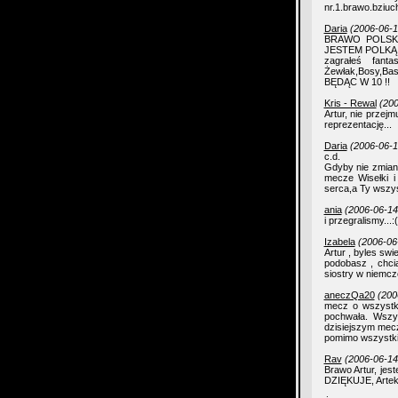
nr.1.brawo.bziu
Daria
(2006-06-1
BRAWO POLSKA
JESTEM POLKĄ!!
zagrałeś fant
Żewłak,Bosy,B
BĘDĄC W 10 !!
Kris - Rewal
(200
Artur, nie przej
reprezentację...
Daria
(2006-06-1
c.d.
Gdyby nie zmian
mecze Wisełki i
serca,a Ty wsz
ania
(2006-06-14
i przegralismy...:(
Izabela
(2006-06
Artur , byles sw
podobasz , chci
siostry w niemcz
aneczQa20
(200
mecz o wszystko
pochwała. Wszy
dzisiejszym mecz
pomimo wszystki
Rav
(2006-06-14
Brawo Artur, jes
DZIĘKUJE, Artek