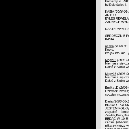
Pamiętajcie. -NI
byliście świetni.
KASIA
(2006-06-
ARTUR
BYLES REWELAC
ZADNYCH WYRZ
NASTEPNYM R
SERDECZNIE 
KASIA
aszka
(2006-06-
Kotku,
kto jak kto, ale T
Megy16
(2006-0
Nie masz się cze
Dałeś z Siebie ws
Megy16
(2006-0
Nie masz się cze
Dałeś z Siebie ws
Emilka ;D
(2006-
Człowieku walczy
codzien mozna og
Daria
(2006-06-1
BRAWO POLSKA
JESTEM POLKĄ!!
zagrałeś fant
Żewłak,Bosy,B
BĘDĄC W 10 !! G
czasu (obserwu
piłkarzy,którzy 