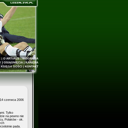
E
|
O ARTURZE
|
BIOGRAFIA
Y
|
OSIĄGNIĘCIA
|
KARIERA
|
KSIĘGA GOŚCI
|
KONTAKT
 14 czerwca 2006
ami. Tylko
dzie na pewno nie
cy, Polaków - ok.
ych
rzelotnie pada.