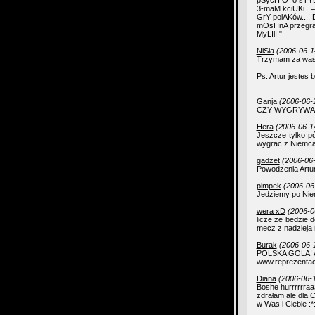
pSycH O_o sTY
3-maM kciUKi...
GrY polAKów...!
mOsHnA przegra
MyLIlI "
NiSia
(2006-06-1
Trzymam za was k
Ps: Artur jestes b
Ganja
(2006-06-
CZY WYGRYWASZ 
Hera
(2006-06-1
Jeszcze tylko pó
wygrac z Niemcami
gadzet
(2006-06-
Powodzenia Artur!!
pimpek
(2006-06
Jedziemy po Nie
wera xD
(2006-0
licze ze bedzie 
mecz z nadzieja n
Burak
(2006-06-
POLSKA GOLA! Ar
www.reprezentac
Diana
(2006-06-1
Boshe hurrrrrraa
zdrałam ale dla C
w Was i Ciebie :*: