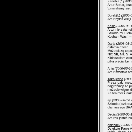
Żanetka ;*
(2006
Artur Boruc, jest
'zmaraliśmy się'. 
Borek(L)
(2006-0
Artur byłeś wie(
Kasia
(2006-06-1
Artur nie załamuj
Szkoda mi Ciebie
Kocham Was! :*:
Daria
(2006-06-1
ostatnia część
Może piszę to po
NIC SIĘ NIE ST
Kibicowałam wam
piłką o ściankę n
Ania
(2006-06-14
Artur świetnie b
Taka jedna
(2006
Przez cały mecz 
najgroźniejsze p
możecie więcej d
Za ten mecz nale
ap
(2006-06-14 2
Szkoda:( szkoda 
dla naszego BRA
Becia
(2006-06-1
Arturek jesteś n
gniazdek
(2006-0
Dziękuję Panie 