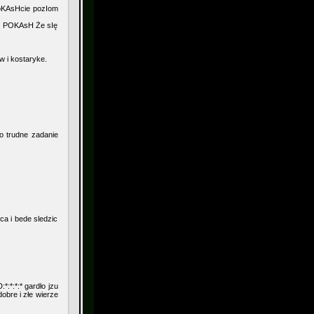
poKAsHcie pozIom
, POKAsH Że sIę
 i kostaryke.
to trudne zadanie
ca i bede sledzic
:*:*:* gardło jzu
dobre i złe wierze