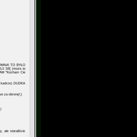
UMNA! TO BYŁO
J SIĘ (może to
AM "Kocham Cie
w kadrze) DUDKA
 za obronę!;)
)
 ale staraliście