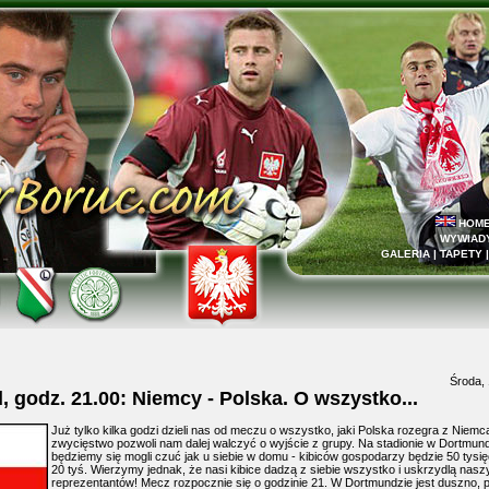
HOM
WYWIAD
GALERIA
|
TAPETY
Środa,
 godz. 21.00: Niemcy -
Polska
. O wszystko...
Już tylko kilka godzi dzieli nas od meczu o wszystko, jaki Polska rozegra z Niemc
zwycięstwo pozwoli nam dalej walczyć o wyjście z grupy. Na stadionie w Dortmun
będziemy się mogli czuć jak u siebie w domu - kibiców gospodarzy będzie 50 tysię
20 tyś. Wierzymy jednak, że nasi kibice dadzą z siebie wszystko i uskrzydlą nasz
reprezentantów! Mecz rozpocznie się o godzinie 21. W Dortmundzie jest duszno, p