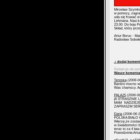
Mirosław Szymkow
w pomocy, zagra 
uda się fruwać w
Lehmana. Nasi ka
23.00. Do boju P
Skład, który prz
Artur Boruc - Ma
Radosław Sobole
.: dodaj koment
Redakcja nie po
Wasze komenta
Tereska
(2006-0
Bardzo mocno wi
Was chamscy. Ar
PALA25
(2006-06
jA STRASZNIE
MAM NADZIEJ
ZAPRASZM SER
Daria
(2006-06-1
POLSKA BIAŁO 
Wierzę,że zostaw
w świadomości bę
teraz to za 4 
Powodzenia Artur