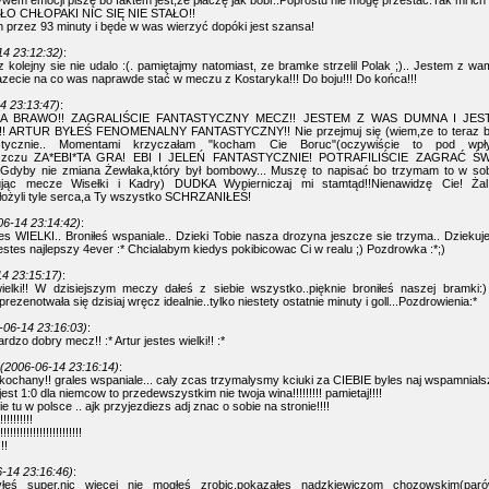
wem emocji piszę bo faktem jest,że płaczę jak bóbr..Poprostu nie mogę przestać.Tak mi ich s
AŁO CHŁOPAKI NIC SIĘ NIE STAŁO!!
przez 93 minuty i będe w was wierzyć dopóki jest szansa!
14 23:12:32)
:
z kolejny sie nie udalo :(. pamiętajmy natomiast, ze bramke strzelil Polak ;).. Jestem z 
azecie na co was naprawde stać w meczu z Kostaryka!!! Do boju!!! Do końca!!!
4 23:13:47)
:
 BRAWO!! ZAGRALIŚCIE FANTASTYCZNY MECZ!! JESTEM Z WAS DUMNA I JES
 ARTUR BYŁEŚ FENOMENALNY FANTASTYCZNY!! Nie przejmuj się (wiem,ze to teraz brzm
astycznie.. Momentami krzyczałam "kocham Cie Boruc"(oczywiście to pod wpły
aszczu ZA*EBI*TA GRA! EBI I JELEŃ FANTASTYCZNIE! POTRAFILIŚCIE ZAGRAĆ 
dyby nie zmiana Żewłaka,który był bombowy... Muszę to napisać bo trzymam to w sob
jąc mecze Wisełki i Kadry) DUDKA Wypierniczaj mi stamtąd!!Nienawidzę Cie! Ża
włożyli tyle serca,a Ty wszystko SCHRZANIŁEŚ!
06-14 23:14:42)
:
es WIELKI.. Broniłeś wspaniale.. Dzieki Tobie nasza drozyna jeszcze sie trzyma.. Dziekuj
estes najlepszy 4ever :* Chcialabym kiedys pokibicowac Ci w realu ;) Pozdrowka :*;)
4 23:15:17)
:
wielki!! W dzisiejszym meczy dałeś z siebie wszystko..pięknie broniłeś naszej bramki
rezenotwała się dzisiaj wręcz idealnie..tylko niestety ostatnie minuty i goll...Pozdrowienia:*
-06-14 23:16:03)
:
dzo dobry mecz!! :* Artur jestes wielki!! :*
(2006-06-14 23:16:14)
:
kochany!! grales wspaniale... caly zcas trzymalysmy kciuki za CIEBIE byles naj wspamnialsz
jest 1:0 dla niemcow to przedewszystkim nie twoja wina!!!!!!!!! pamietaj!!!!
 tu w polsce .. ajk przyjezdiezs adj znac o sobie na stronie!!!!
!!!!!!!
!!!!!!!!!!!!!!!!!!!!!
!!
-14 23:16:46)
:
łeś super.nic wiecej nie mogłeś zrobic.pokazałes nądzkiewiczom chozowskim(par