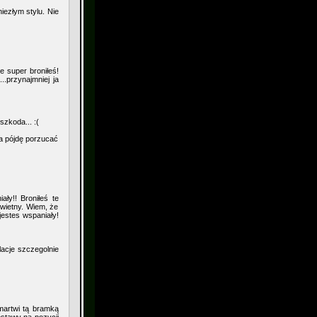
niezłym stylu. Nie
e super broniłeś!
.przynajmniej ja
zkoda... :(
a pójdę porzucać
ły!! Broniłeś te
świetny. Wiem, że
jestes wspaniały!
acje szczegolnie
martwi tą bramką