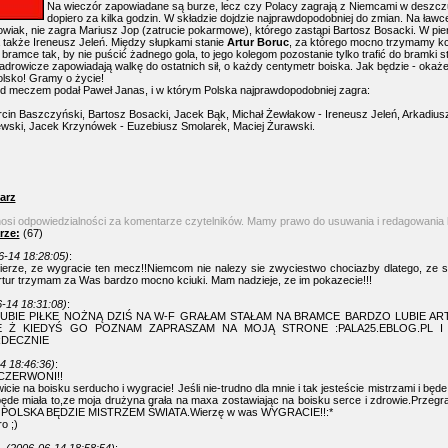
Na wieczór zapowiadane są burze, lecz czy Polacy zagrają z Niemcami w deszcz
dopiero za kilka godzin. W składzie dojdzie najprawdopodobniej do zmian. Na ławc
iak, nie zagra Mariusz Jop (zatrucie pokarmowe), którego zastąpi Bartosz Bosacki. W pie
także Ireneusz Jeleń. Między słupkami stanie
Artur Boruc
, za którego mocno trzymamy kci
 bramce tak, by nie puścić żadnego gola, to jego kolegom pozostanie tylko trafić do bramki s
drowicze zapowiadają walkę do ostatnich sił, o każdy centymetr boiska. Jak będzie - okaże
olsko! Gramy o życie!
ed meczem podał Paweł Janas, i w którym Polska najprawdopodobniej zagra:
rcin Baszczyński, Bartosz Bosacki, Jacek Bąk, Michał Żewłakow - Ireneusz Jeleń, Arkadiu
wski, Jacek Krzynówek - Euzebiusz Smolarek, Maciej Żurawski.
arz
nosi odpowiedzialności za komentarze czytelników. Mamy prawo do usuwania i redagowania
rze:
(67)
6-14 18:28:05)
:
erze, ze wygracie ten mecz!!Niemcom nie nalezy sie zwyciestwo chociazby dlatego, ze 
tur trzymam za Was bardzo mocno kciuki. Mam nadzieje, ze im pokazecie!!!
-14 18:31:08)
:
 LUBIE PIŁKE NOŻNĄ DZIŚ NA W-F GRAŁAM STAŁAM NA BRAMCE BARDZO LUBIE AR
E Ż KIEDYŚ GO POZNAM ZAPRASZAM NA MOJĄ STRONE :PALA25.EBLOG.PL I 
DECZNIE
4 18:46:36)
:
CZERWONI!!
icie na boisku serducho i wygracie! Jeśli nie-trudno dla mnie i tak jesteście mistrzami i bę
de miała to,ze moja drużyna grała na maxa zostawiając na boisku serce i zdrowie.Przegra
lata POLSKA BĘDZIE MISTRZEM ŚWIATA.Wierzę w was WYGRACIE!!:*
o ;)