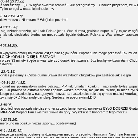
-06-14 23:28:22)
:
eś taki śliczny... :)) i w ogóle świetnie broniłeś :* Ale przegraliśmy... Chociaż przyznam, że w 
Tylko ten gol w ostatniej minucie... =/
6-14 23:28:47)
:
L)ki w meczu z Niemcami!!! Wie(L)kie pozdro!!!
4 23:35:26)
:
 się, szkoda troszkę, ale i tak Polska jest z Was dumna, graliście super, a Ty to już w ogól
 jak tak siedziałeś biedny po meczu...ale będzie dobrze, Polska w Was wierzy...zawsze..
*
4 23:36:23)
:
d wpływem emocji bo faktem jest,że płaczę jak bóbr..Poprostu nie mogę przestać.Tak mi ich s
AŁO CHŁOPAKI NIC SIĘ NIE STAŁO!!
 przez 93 minuty i będe w was wierzyć dopóki jest szansa! Już trochę wyluzowałam..Chyb
a dworzu..
 23:41:15)
:
robniłes jestesmy z Ciebie dumni Brawa dla wszytsich chłopaków pokazaliście jak sie gra
-06-14 23:44:52)
:
omal nie połamałabym sobie palców...:P:P tak 3małam kciuki... i naprawdę byłeś wspania
iłki!! Co prawda ta ostatnia troche zepsuła wasze starania, ale jak na Polskę, to mecz był 
latego postaracie się w następnych meczach a narazie cieszcie się tym co macie:) Arturku, 
ży ci się 6+ :) Naprawdę gartuluję. Serdecznie pozdrawiam!:D:D
3:48:05)
:
tego jednego gola,ale nie pisze tu teraz żeby lamentować, ponieważ BYŁO DOBRZE! Gratul
MKARZA! Wypadł Pan świetnie! Głowa do góry! Wyszliscie z honorem z tego meczu.
4 23:51:26)
:
umero uno na boisku- niezastąpiony... pozdrawiam;)
6-14 23:51:32)
:
Arturze za świetną postawę w dzisiejszym meczu przeciwko Niemcom. Niech się Pan nie 