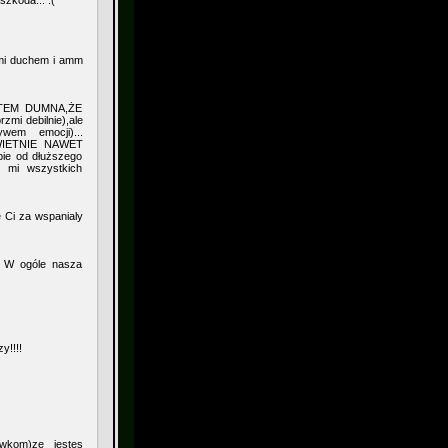
zkoda... :(
wami duchem i amm
TEM DUMNA,ŻE
i debilnie),ale
wem emocji)...
ŚWIETNIE NAWET
ie od dłuższego
l mi wszystkich
e Ci za wspanialy
:) W ogóle nasza
y!!!!
ówkom)ze jestes