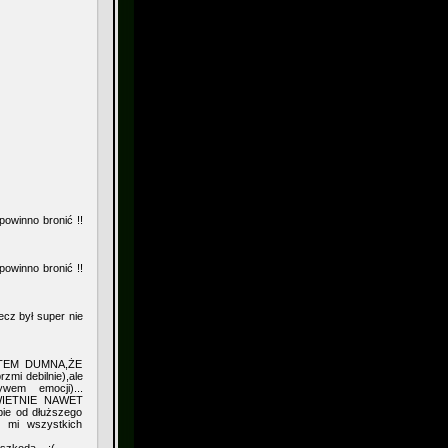
owinno bronić !!
owinno bronić !!
ecz był super nie
TEM DUMNA,ŻE
i debilnie),ale
wem emocji)...
ŚWIETNIE NAWET
ie od dłuższego
l mi wszystkich