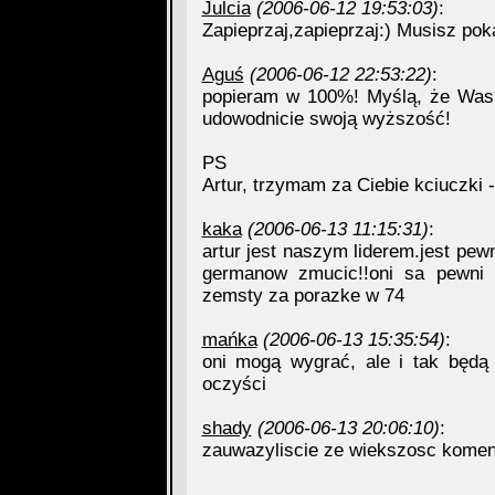
Julcia
(2006-06-12 19:53:03)
:
Zapieprzaj,zapieprzaj:) Musisz po
Aguś
(2006-06-12 22:53:22)
:
popieram w 100%! Myślą, że Was 
udowodnicie swoją wyższość!
PS
Artur, trzymam za Ciebie kciuczki 
kaka
(2006-06-13 11:15:31)
:
artur jest naszym liderem.jest pewn
germanow zmucic!!oni sa pewni s
zemsty za porazke w 74
mańka
(2006-06-13 15:35:54)
:
oni mogą wygrać, ale i tak będą
oczyści
shady
(2006-06-13 20:06:10)
:
zauwazyliscie ze wiekszosc koment