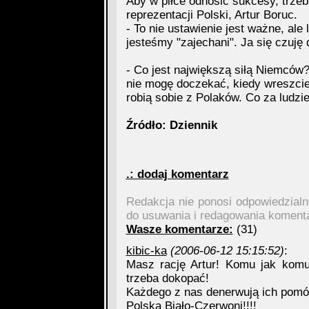
Aby w piłce odnosić sukcesy, trze
reprezentacji Polski, Artur Boruc.
- To nie ustawienie jest ważne, ale
jesteśmy "zajechani". Ja się czuję
- Co jest największą siłą Niemców? 
nie mogę doczekać, kiedy wreszcie 
robią sobie z Polaków. Co za ludzi
Źródło: Dziennik
.: dodaj komentarz
Redakcja nie ponosi odpowiedzial
do usuwania i redagowania koment
Wasze komentarze:
(31)
kibic-ka
(2006-06-12 15:15:52)
:
Masz rację Artur! Komu jak kom
trzeba dokopać!
Każdego z nas denerwują ich pomówi
Polska Biało-Czerwoni!!!!