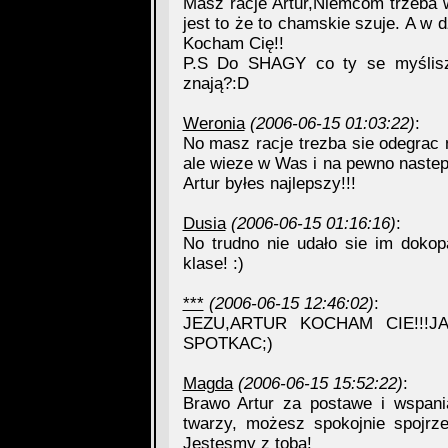
Masz racje Artur,Niemcom trzeba 
jest to że to chamskie szuje. A w d
Kocham Cię!!
P.S Do SHAGY co ty se myślisz 
znają?:D
Weronia
(2006-06-15 01:03:22)
:
No masz racje trezba sie odegrac
ale wieze w Was i na pewno naste
Artur byłes najlepszy!!!
Dusia
(2006-06-15 01:16:16)
:
No trudno nie udało sie im dokopa
klase! :)
***
(2006-06-15 12:46:02)
:
JEZU,ARTUR KOCHAM CIE!!!
SPOTKAC;)
Magda
(2006-06-15 15:52:22)
:
Brawo Artur za postawe i wspania
twarzy, możesz spokojnie spojrz
Jestesmy z toba!