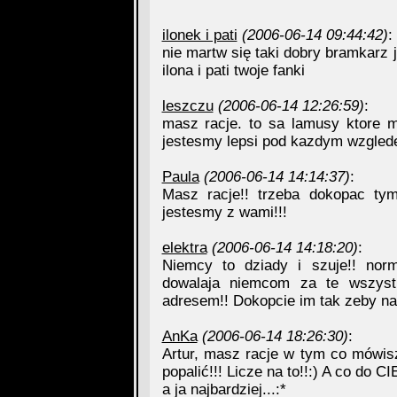
ilonek i pati
(2006-06-14 09:44:42)
:
nie martw się taki dobry bramkarz 
ilona i pati twoje fanki
leszczu
(2006-06-14 12:26:59)
:
masz racje. to sa lamusy ktore 
jestesmy lepsi pod kazdym wzgle
Paula
(2006-06-14 14:14:37)
:
Masz racje!! trzeba dokopac ty
jestesmy z wami!!!
elektra
(2006-06-14 14:18:20)
:
Niemcy to dziady i szuje!! norm
dowalaja niemcom za te wszyst
adresem!! Dokopcie im tak zeby na
AnKa
(2006-06-14 18:26:30)
:
Artur, masz racje w tym co mówisz
popalić!!! Licze na to!!:) A co do 
a ja najbardziej...:*