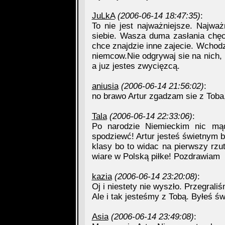
JuLkA
(2006-06-14 18:47:35)
:
To nie jest najważniejsze. Najważ
siebie. Wasza duma zasłania chęc 
chce znajdzie inne zajecie. Wchod
niemcow.Nie odgrywaj sie na nich, 
a juz jestes zwycięzcą.
aniusia
(2006-06-14 21:56:02)
:
no brawo Artur zgadzam sie z Toba,
Tala
(2006-06-14 22:33:06)
:
Po narodzie Niemieckim nic mą
spodziewć! Artur jesteś świetnym 
klasy bo to widac na pierwszy rzu
wiare w Polską piłke! Pozdrawiam
kazia
(2006-06-14 23:20:08)
:
Oj i niestety nie wyszło. Przegraliś
Ale i tak jesteśmy z Tobą. Byłeś świ
Asia
(2006-06-14 23:49:08)
: