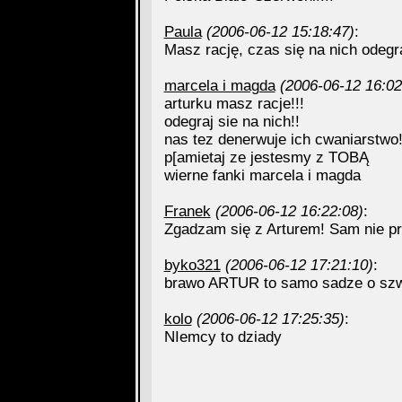
Paula
(2006-06-12 15:18:47)
:
Masz rację, czas się na nich odegra
marcela i magda
(2006-06-12 16:02
arturku masz racje!!!
odegraj sie na nich!!
nas tez denerwuje ich cwaniarstwo!
p[amietaj ze jestesmy z TOBĄ
wierne fanki marcela i magda
Franek
(2006-06-12 16:22:08)
:
Zgadzam się z Arturem! Sam nie p
byko321
(2006-06-12 17:21:10)
:
brawo ARTUR to samo sadze o sz
kolo
(2006-06-12 17:25:35)
:
NIemcy to dziady