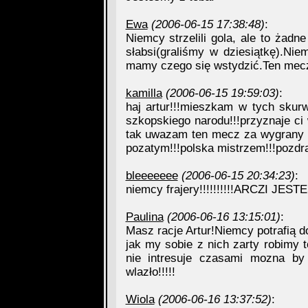
Ewa
(2006-06-15 17:38:48)
:
Niemcy strzelili gola, ale to żad
słabsi(graliśmy w dziesiątkę).Nie
mamy czego się wstydzić.Ten mecz
kamilla
(2006-06-15 19:59:03)
:
haj artur!!!mieszkam w tych skurw
szkopskiego narodu!!!przyznaje ci 
tak uwazam ten mecz za wygrany dl
pozatym!!!polska mistrzem!!!pozdr
bleeeeeee
(2006-06-15 20:34:23)
:
niemcy frajery!!!!!!!!!!ARCZI JESTE
Paulina
(2006-06-16 13:15:01)
:
Masz racje Artur!Niemcy potrafią 
jak my sobie z nich zarty robimy to
nie intresuje czasami mozna b
wlazło!!!!!
Wiola
(2006-06-16 13:37:52)
: