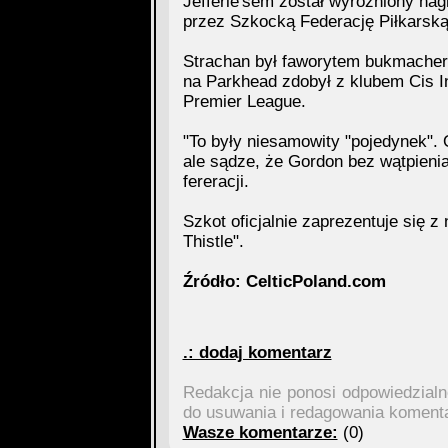
Jefferie'sem został wyróźniony na
przez Szkocką Federację Piłkarską
Strachan był faworytem bukmacher
na Parkhead zdobył z klubem Cis I
Premier League.
"To były niesamowity "pojedynek". 
ale sądze, że Gordon bez wątpienia
fereracji.
Szkot oficjalnie zaprezentuje się z
Thistle".
Źródło: CelticPoland.com
.: dodaj komentarz
Redakcja nie ponosi odpowiedzial
do usuwania i redagowania koment
Wasze komentarze:
(0)