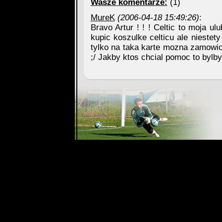
Wasze komentarze:
(1)
MureK
(2006-04-18 15:49:26)
:
Bravo Artur ! ! ! Celtic to moja ul
kupic koszulke celticu ale niestet
tylko na taka karte mozna zamowic 
;/ Jakby ktos chcial pomoc to byl