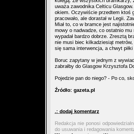
kolegą. Ze wszystkich bramkarzy, z
uważa zawodnika Celticu Glasgow. N
okiem. Oczywiście przedtem ktoś go
pracowało, ale dorastał w Legii. Z
Miał to, co w bramce jest najistot
mowy o nadwadze, co ostatnio mu 
wypadał bardzo dobrze. Zresztą br
nie musi biec kilkadziesiąt metrów
się sama interwencja, a chwyt piłki
Boruc zapytany w jednym z wywiadó
zabrałby do Glasgow Krzysztofa D
Pojedzie pan do niego? - Po co, sk
Źródło: gazeta.pl
.: dodaj komentarz
Redakcja nie ponosi odpowiedzial
do usuwania i redagowania koment