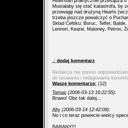
Hibernian praktycznie przesądza o 
Musiałaby się stać katastrofa, by 
przewagę nad drużyną Hearts (wcz
trzeba jeszcze powalczyć o Puchar
Skład Celtiku: Boruc, Telfer, Bald
Lennon, Keane, Maloney, Petrov, Ż
.: dodaj komentarz
Redakcja nie ponosi odpowiedzial
do usuwania i redagowania koment
Wasze komentarze:
(12)
Tomas
(2006-03-13 16:22:55)
:
Brawo! Obz tak dalej...
Ally
(2006-03-14 12:42:09)
:
No i co teraz powiecie wielcy spe
BARANY!!!