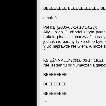
BEEEEEEEE BEEEEEEEEEEE B
cmok :)
Patataj
(2006-03-14 18:14:23)
:
Ally , o co Ci chodzi z tym pyt
trakcie pisania zobaczyłaś baran
jednak nie barany tylko okno było
? Bo naprawdę nie wiem. A może z
?
KSIĘŻNA ALLY
(2006-03-14 19:31:
Nie jestem tu od tłumaczenia głąbom
BEEEEEEEE
BEEEEEEEE
BEEEEEEEE
;D