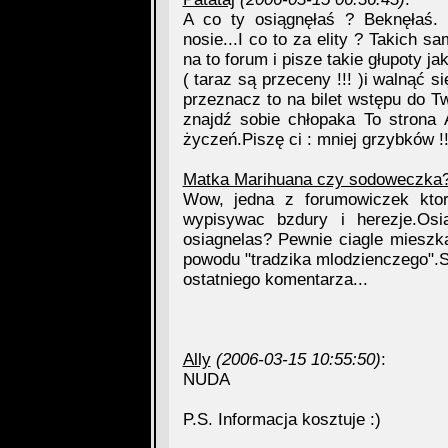
A co ty osiągnęłaś ? Beknęłaś. 
nosie...I co to za elity ? Takich
na to forum i pisze takie głupoty j
( taraz są przeceny !!! )i walnąć s
przeznacz to na bilet wstępu do Tw
znajdź sobie chłopaka To strona
życzeń.Piszę ci : mniej grzybków !!!
Matka Marihuana czy sodoweczka
Wow, jedna z forumowiczek ktor
wypisywac bzdury i herezje.Os
osiagnelas? Pewnie ciagle miesz
powodu "tradzika mlodzienczego"
ostatniego komentarza...
Ally
(2006-03-15 10:55:50)
:
NUDA
P.S. Informacja kosztuje :)