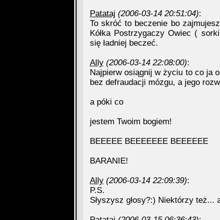
Patataj
(2006-03-14 20:51:04)
:
To skróć to beczenie bo zajmujesz
Kółka Postrzygaczy Owiec ( sorki
się ładniej beczeć.
Ally
(2006-03-14 22:08:00)
:
Najpierw osiągnij w życiu to co ja o
bez defraudacji mózgu, a jego rozwi
a póki co
jestem Twoim bogiem!
BEEEEE BEEEEEEE BEEEEEE
BARANIE!
Ally
(2006-03-14 22:09:39)
:
P.S.
Słyszysz głosy?:) Niektórzy też... a
Patataj
(2006-03-15 06:36:43)
: