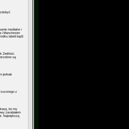
 zdobyć
wanie medialne i
a i Manchester
rodku tabeli bądź
 Zieliński.
otrzebne są
m jednak
arzuconego z
 kasę, bo my
owy zarabiałem
ce. Największą