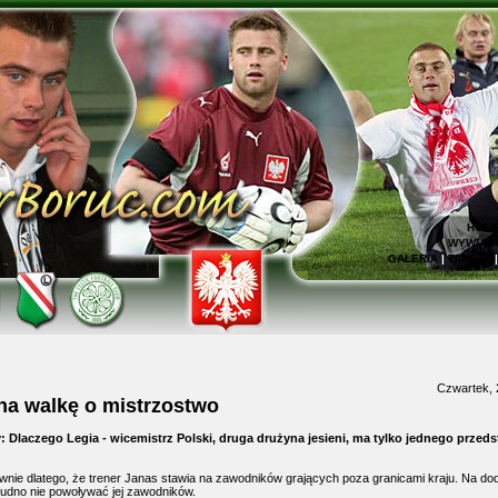
HOM
WYWIAD
GALERIA
|
TAPETY
Czwartek, 
na walkę o mistrzostwo
 Dlaczego Legia - wicemistrz Polski, druga drużyna jesieni, ma tylko jednego przeds
nie dlatego, że trener Janas stawia na zawodników grających poza granicami kraju. Na dod
trudno nie powoływać jej zawodników.