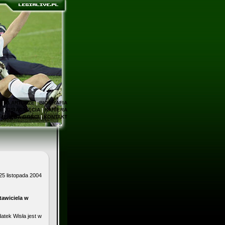
E
|
O ARTURZE
|
BIOGRAFIA
Y
|
OSIĄGNIĘCIA
|
KARIERA
|
KSIĘGA GOŚCI
|
KONTAKT
25 listopada 2004
tawiciela w
atek Wisła jest w