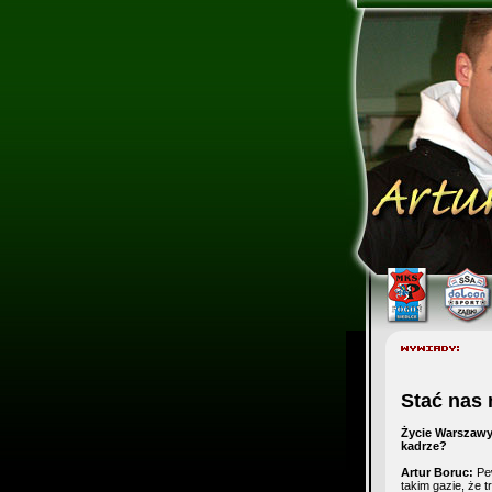
Stać nas 
Życie Warszawy:
kadrze?
Artur Boruc:
Pew
takim gazie, że 