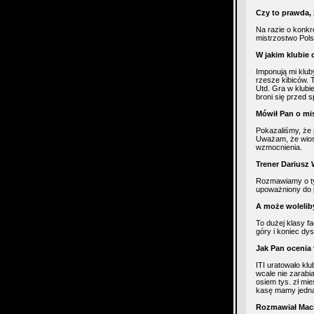
Czy to prawda,
Na razie o konkr
mistrzostwo Pols
W jakim klubie 
Imponują mi klub
rzesze kibiców. 
Utd. Gra w klubi
broni się przed 
Mówił Pan o mis
Pokazaliśmy, że 
Uważam, że wios
wzmocnienia.
Trener Dariusz
Rozmawiamy o ty
upoważniony do p
A może wolelib
To dużej klasy f
góry i koniec dys
Jak Pan ocenia
ITI uratowało kl
wcale nie zarab
osiem tys. zł mi
kasę mamy jedna
Rozmawiał Maci