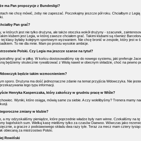
 że ma Pan propozycje z Bundesligi?
etach nie chcę mówić, żeby nie zapeszać. Poczekajmy jeszcze pół roku. Chciałbym z Legią
ki.
chciałby Pan grać?
y, w których jest nie tylko drużyna, ale także otoczka wokół drużyny - szacunek, zaintereso
Takim klubem jest Legia, w której zawsze chciałem grać. Takimi klubami są również Barcelon
e tej klasy byłaby kolejnym sportowym wyzwaniem. Nie chcę bronić w zespole, który jest w ś
spadkiem. To nie dla mnie. Mam po prostu wysokie ambicje.
trzostwie Polski. Czy Legia ma jeszcze szanse na tytuł?
potrafimy grać w piłkę. W końcu dostosowaliśmy się do nowego systemu, jaki preferuje Jacek
ną będziemy skutecznie rywalizować z Wisłą nawet w obecnym składzie, choć na pewno p
 Wdowczyk będzie takim wzmocnieniem?
m sporo. Drużyna ma dość jednoznaczne zdanie na temat przyjścia Wdowczyka. Nie jeste
rzekazywania tego typu informacji.
yście Henryka Kasperczaka, który zakończy w grudniu pracę w Wiśle?
achowiec. Wyniki, które osiąga, mówią same za siebie. A czy wolelibyśmy? Trenera mamy n
kusji.
 tegoroczne zmiany w klubie?
ub, a my odzyskaliśmy pieniądze, które poprzednie władze były nam winne. Czekaliśmy na tę
iamy bajońskich sum. Wielką kasę mieliśmy tylko za czasów Daewoo. Wówczas jako rezerw
esięcznie, a gracze z podstawowego składu dwa razy tyle. Teraz za mecz mam cztery tysią
k obiecaną za mistrzostwo Polski.
ej Rowiński