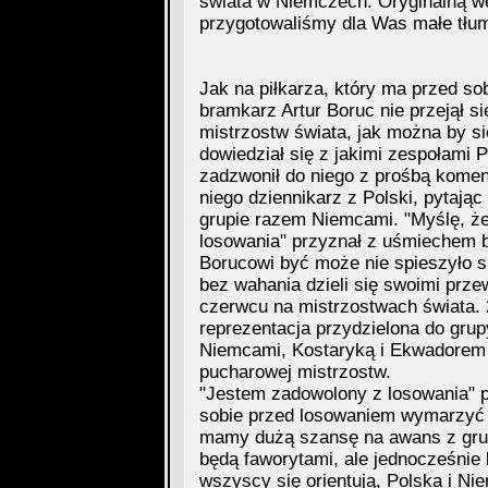
świata w Niemczech. Oryginalną w
przygotowaliśmy dla Was małe tłum
Jak na piłkarza, który ma przed so
bramkarz Artur Boruc nie przejął s
mistrzostw świata, jak można by s
dowiedział się z jakimi zespołami P
zadzwonił do niego z prośbą komen
niego dziennikarz z Polski, pytając
grupie razem Niemcami. "Myślę, że
losowania" przyznał z uśmiechem b
Borucowi być może nie spieszyło si
bez wahania dzieli się swoimi prze
czerwcu na mistrzostwach świata. 
reprezentacja przydzielona do gru
Niemcami, Kostaryką i Ekwadorem 
pucharowej mistrzostw.
"Jestem zadowolony z losowania" p
sobie przed losowaniem wymarzyć p
mamy dużą szansę na awans z grup
będą faworytami, ale jednocześnie
wszyscy się orientują, Polska i Ni