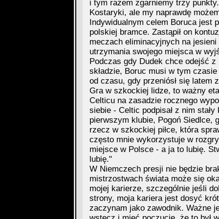
i tym razem zgarniemy trzy punkty
Kostaryki, ale my naprawdę może
Indywidualnym celem Boruca jest p
polskiej bramce. Zastąpił on kont
meczach eliminacyjnych na jesieni 
utrzymania swojego miejsca w wyjś
Podczas gdy Dudek chce odejść z 
składzie, Boruc musi w tym czasie
od czasu, gdy przeniósł się latem z
Gra w szkockiej lidze, to ważny eta
Celticu na zasadzie rocznego wypoż
siebie - Celtic podpisał z nim stał
pierwszym klubie, Pogoń Siedlce, gr
rzecz w szkockiej piłce, która spra
często mnie wykorzystuje w rozgrywa
miejsce w Polsce - a ja to lubię. St
lubię."
W Niemczech presji nie będzie brak
mistrzostwach świata może się ok
mojej karierze, szczególnie jeśli d
strony, moja kariera jest dosyć kró
zaczynam jako zawodnik. Ważne jes
wstecz i mieć poczucie, że to był w