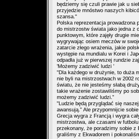
będziemy się czuli prawie jak u si
przyjedzie mnóstwo naszych kibiców
szansa."
Polska reprezentacja prowadzona 
do mistrzostw świata jako jedna z
punktowym, które zajęły drugie mi
wygrywając osiem meczów w swojej
zatarcie złego wrażenia, jakie pol
występie na mundialu w Korei i Jap
odpadła już w pierwszej rundzie za
'Możemy zadziwić ludzi '
"Dla każdego w drużynie, to duża mo
nie byli na mistrzostwach w 2002 
światu, że nie jesteśmy słabą dru
takie wrażenie zostawiliśmy po sob
możemy zadziwić ludzi.”
"Ludzie będą przyglądać się nasze
awansują.” Ale przypomnijcie sobie
Grecja wygra z Francją i wygra cał
mistrzostwa, ale czasami w futbolu
przekonany, że poradzimy sobie z 
graliśmy z Ekwadorem i pokonaliśm