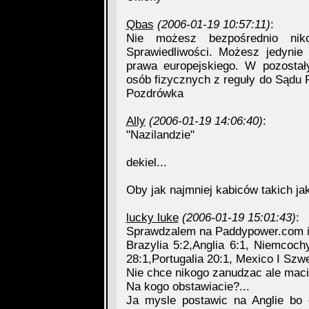
Qbas
(2006-01-19 10:57:11)
:
Nie możesz bezpośrednio nik
Sprawiedliwości. Możesz jedynie
prawa europejskiego. W pozosta
osób fizycznych z reguły do Sądu P
Pozdrówka
Ally
(2006-01-19 14:06:40)
:
"Nazilandzie"
dekiel...
Oby jak najmniej kabiców takich jak
lucky luke
(2006-01-19 15:01:43)
:
Sprawdzalem na Paddypower.com i 
Brazylia 5:2,Anglia 6:1, Niemcoch
28:1,Portugalia 20:1, Mexico I Szwe
Nie chce nikogo zanudzac ale maci
Na kogo obstawiacie?...
Ja mysle postawic na Anglie bo 