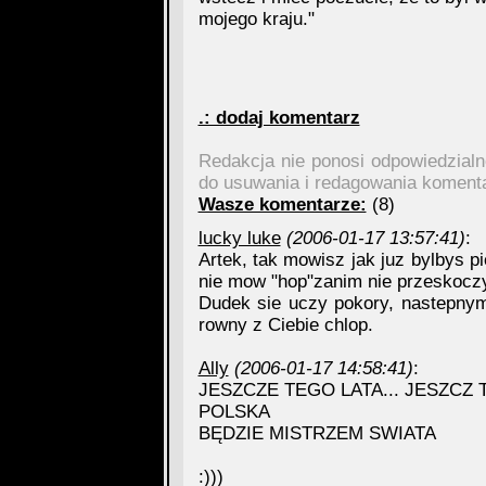
mojego kraju."
.: dodaj komentarz
Redakcja nie ponosi odpowiedzial
do usuwania i redagowania koment
Wasze komentarze:
(8)
lucky luke
(2006-01-17 13:57:41)
:
Artek, tak mowisz jak juz bylbys p
nie mow "hop"zanim nie przeskoczy
Dudek sie uczy pokory, nastepnym
rowny z Ciebie chlop.
Ally
(2006-01-17 14:58:41)
:
JESZCZE TEGO LATA... JESZCZ 
POLSKA
BĘDZIE MISTRZEM SWIATA
:)))