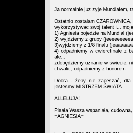
Ja normalnie juz zyje Mundialem, t
Ostatnio zostałam CZAROWNICA, t
wykorzystywac swoj talent i... mo
1) Agniesia pojedzie na Mundial (j
2) wyjdziemy z grupy (jeeeeeeeeea
3)wyjdziemy z 1/8 finału (jeaaaaaa
4) odpadniemy w cwiercfinale z ba
ale...
zdobędziemy uznanie w swiecie, n
chwalic, odpadniemy z honorem
Dobra... żeby nie zapeszać, dla 
jestesmy MISTRZEM ŚWIATA
ALLELUJA!
Pisała Wasza wspaniała, cudowna, 
=AGNIESIA=