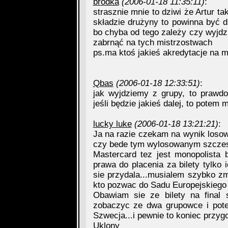
brodka
(2006-01-18 11:35:11)
:
strasznie mnie to dziwi że Artur ta
składzie drużyny to powinna być d
bo chyba od tego zależy czy wyjdz
zabrnąć na tych mistrzostwach
ps.ma ktoś jakieś akredytacje na 
Qbas
(2006-01-18 12:33:51)
:
jak wyjdziemy z grupy, to prawd
jeśli będzie jakieś dalej, to potem
lucky luke
(2006-01-18 13:21:21)
:
Ja na razie czekam na wynik losowa
czy bede tym wylosowanym szczes
Mastercard tez jest monopolista
prawa do placenia za bilety tylko
sie przydala...musialem szybko zm
kto pozwac do Sadu Europejskiego
Obawiam sie ze bilety na fina
zobaczyc ze dwa grupowce i pote
Szwecja...i pewnie to koniec przygo
Uklony