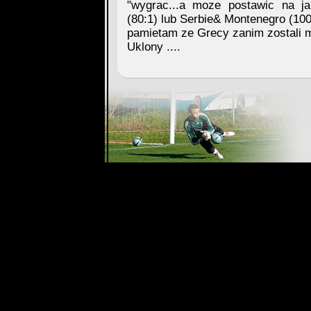
"wygrac...a moze postawic na ja
(80:1) lub Serbie& Montenegro (100:
pamietam ze Grecy zanim zostali m
Uklony ....