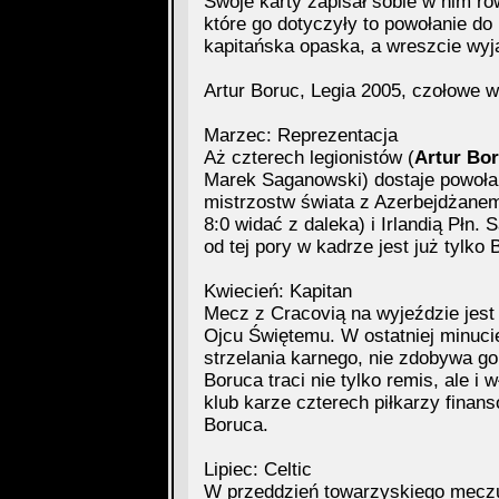
Swoje karty zapisał sobie w nim r
które go dotyczyły to powołanie do r
kapitańska opaska, a wreszcie wyj
Artur Boruc, Legia 2005, czołowe w
Marzec: Reprezentacja
Aż czterech legionistów (
Artur Bo
Marek Saganowski) dostaje powołan
mistrzostw świata z Azerbejdżanem 
8:0 widać z daleka) i Irlandią Płn.
od tej pory w kadrze jest już tylko
Kwiecień: Kapitan
Mecz z Cracovią na wyjeździe jest 
Ojcu Świętemu. W ostatniej minuci
strzelania karnego, nie zdobywa go
Boruca traci nie tylko remis, ale i
klub karze czterech piłkarzy finan
Boruca.
Lipiec: Celtic
W przeddzień towarzyskiego mecz