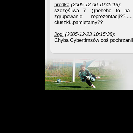
brodka
(2005-12-06 10:45:19)
:
szczęśliwa 7 :))hehehe to na 
zgrupowanie reprezentacji??.
ciuszki..pamiętamy??
Jogi
(2005-12-23 10:15:38)
:
Chyba Cybertimsów coś pochrzaniło