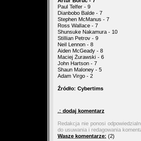
Artur Boruc - 7
Paul Telfer - 9
Dianbobo Balde - 7
Stephen McManus - 7
Ross Wallace - 7
Shunsuke Nakamura - 10
Stillian Petrov - 9
Neil Lennon - 8
Aiden McGeady - 8
Maciej Żurawski - 6
John Hartson - 7
Shaun Maloney - 5
Adam Virgo - 2
Źródło: Cybertims
.: dodaj komentarz
Redakcja nie ponosi odpowiedzial
do usuwania i redagowania koment
Wasze komentarze:
(2)