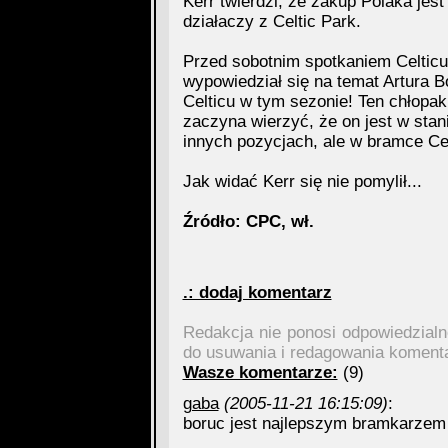
Kerr twierdzi, że zakup Polaka je
działaczy z Celtic Park.
Przed sobotnim spotkaniem Celticu
wypowiedział się na temat Artura B
Celticu w tym sezonie! Ten chłopa
zaczyna wierzyć, że on jest w stan
innych pozycjach, ale w bramce Ce
Jak widać Kerr się nie pomylił...
Źródło: CPC, wł.
.: dodaj komentarz
Redakcja nie ponosi odpowiedzial
do usuwania i redagowania koment
Wasze komentarze:
(9)
gaba
(2005-11-21 16:15:09)
:
boruc jest najlepszym bramkarzem