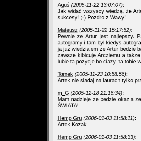
Aguś
(2005-11-22 13:07:07)
:
Jak widać wszyscy wiedzą, że Artu
sukcesy! ;-) Pozdro z Wawy!
Mateusz
(2005-11-22 15:17:52)
:
Pewnie ze Artur jest najlepszy. 
autogramy i tam byl kiedys autogram
ja juz wiedzialem ze Artur bedzie
zawsze kibicuje Arcziemu a takz
lubie ta pozycje bo ciazy na tobie 
Tomek
(2005-11-23 10:58:56)
:
Artek nie siadaj na laurach tylko p
m_G
(2005-12-18 21:16:34)
:
Mam nadzieje ze bedzie okazja z
ŚWIATA!
Hemp Gru
(2006-01-03 11:58:11)
:
Artek Kozak
Hemp Gru
(2006-01-03 11:58:33)
: