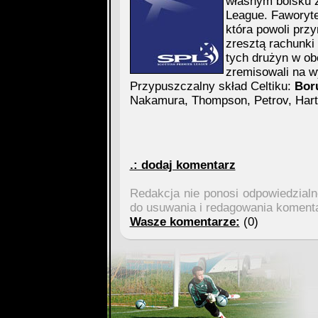
własnym boisku z
League. Faworyte
która powoli przy
zresztą rachunk
tych drużyn w ob
zremisowali na w
Przypuszczalny skład Celtiku:
Bor
Nakamura, Thompson, Petrov, Hart
.: dodaj komentarz
Redakcja nie ponosi odpowiedzial
do usuwania i redagowania koment
Wasze komentarze:
(0)