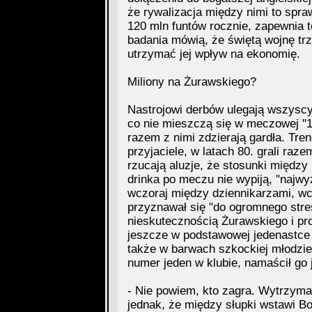
że rywalizacja między nimi to spr
120 mln funtów rocznie, zapewnia t
badania mówią, że świętą wojnę tr
utrzymać jej wpływ na ekonomię.
Miliony na Żurawskiego?
Nastrojowi derbów ulegają wszyscy.
co nie mieszczą się w meczowej "1
razem z nimi zdzierają gardła. Tre
przyjaciele, w latach 80. grali raz
rzucają aluzje, że stosunki między 
drinka po meczu nie wypiją, "najwyż
wczoraj między dziennikarzami, wc
przyznawał się "do ogromnego stres
nieskutecznością Żurawskiego i pro
jeszcze w podstawowej jedenastce Ce
także w barwach szkockiej młodzie
numer jeden w klubie, namaścił go j
- Nie powiem, kto zagra. Wytrzyma
jednak, że między słupki wstawi Bo