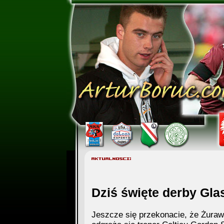
Dziś święte derby Gl
Jeszcze się przekonacie, że Żurawsk