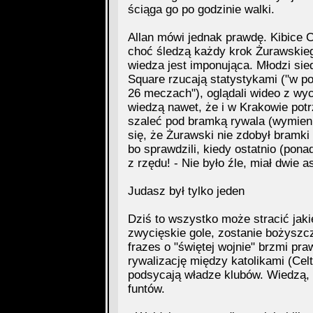
ściąga go po godzinie walki.
Allan mówi jednak prawdę. Kibice Ce
choć śledzą każdy krok Żurawskieg
wiedza jest imponująca. Młodzi si
Square rzucają statystykami ("w pop
26 meczach"), oglądali wideo z wyc
wiedzą nawet, że i w Krakowie pot
szaleć pod bramką rywala (wymienia
się, że Żurawski nie zdobył bramki 
bo sprawdzili, kiedy ostatnio (ponad
z rzędu! - Nie było źle, miał dwie 
Judasz był tylko jeden
Dziś to wszystko może stracić jaki
zwycięskie gole, zostanie bożysz
frazes o "świętej wojnie" brzmi pra
rywalizację między katolikami (Celt
podsycają władze klubów. Wiedzą, 
funtów.