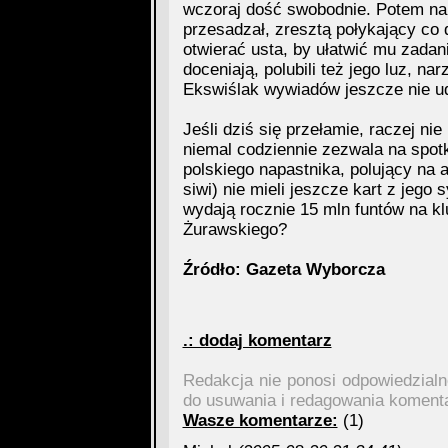
wczoraj dość swobodnie. Potem narz
przesadzał, zresztą połykający co 
otwierać usta, by ułatwić mu zadan
doceniają, polubili też jego luz, n
Ekswiślak wywiadów jeszcze nie ud
Jeśli dziś się przełamie, raczej nie
niemal codziennie zezwala na spotk
polskiego napastnika, polujący na a
siwi) nie mieli jeszcze kart z jeg
wydają rocznie 15 mln funtów na kl
Żurawskiego?
Źródło: Gazeta Wyborcza
.: dodaj komentarz
Redakcja nie ponosi odpowiedzial
do usuwania i redagowania koment
Wasze komentarze:
(1)