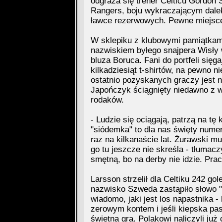
odgraża się trener Celticu Gordon
Rangers, boju wykraczającym dalek
ławce rezerwowych. Pewne miejsce
W sklepiku z klubowymi pamiątkami
nazwiskiem byłego snajpera Wisły 
bluza Boruca. Fani do portfeli sięg
kilkadziesiąt t-shirtów, na pewno n
ostatnio pozyskanych graczy jest 
Japończyk ściągnięty niedawno z wł
rodaków.
- Ludzie się ociągają, patrzą na t
"siódemka" to dla nas święty numer.
raz na kilkanaście lat. Żurawski mu
go tu jeszcze nie skreśla - tłumac
smętną, bo na derby nie idzie. Prac
Larsson strzelił dla Celtiku 242 gol
nazwisko Szweda zastąpiło słowo "Bó
wiadomo, jaki jest los napastnika 
zerowym kontem i jeśli kiepska pas
świetna gra. Polakowi naliczyli już 