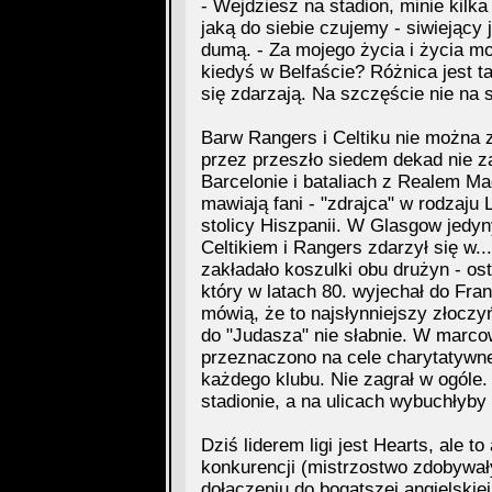
- Wejdziesz na stadion, minie kilk
jaką do siebie czujemy - siwiejący
dumą. - Za mojego życia i życia mo
kiedyś w Belfaście? Różnica jest ta
się zdarzają. Na szczęście nie na s
Barw Rangers i Celtiku nie można z
przez przeszło siedem dekad nie za
Barcelonie i bataliach z Realem Ma
mawiają fani - "zdrajca" w rodzaju L
stolicy Hiszpanii. W Glasgow jedy
Celtikiem i Rangers zdarzył się w..
zakładało koszulki obu drużyn - os
który w latach 80. wyjechał do Fran
mówią, że to najsłynniejszy złoczy
do "Judasza" nie słabnie. W marco
przeznaczono na cele charytatywne,
każdego klubu. Nie zagrał w ogóle. 
stadionie, a na ulicach wybuchłyby
Dziś liderem ligi jest Hearts, ale t
konkurencji (mistrzostwo zdobywały
dołączeniu do bogatszej angielskie