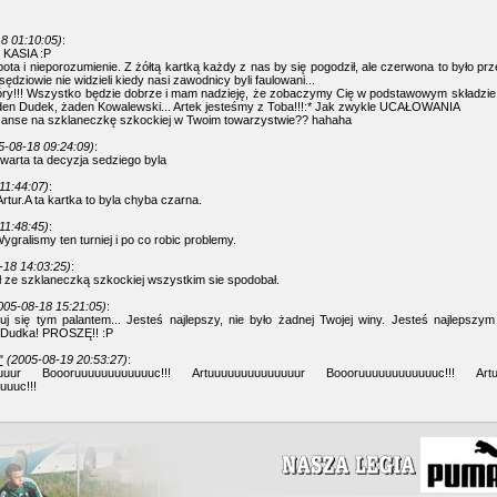
8 01:10:05)
:
KASIA :P
pota i nieporozumienie. Z żółtą kartką każdy z nas by się pogodził, ale czerwona to było prz
 sędziowie nie widzieli kiedy nasi zawodnicy byli faulowani...
óry!!! Wszystko będzie dobrze i mam nadzieję, że zobaczymy Cię w podstawowym składzie!!
aden Dudek, żaden Kowalewski... Artek jesteśmy z Toba!!!:* Jak zwykle UCAŁOWANIA
anse na szklaneczkę szkockiej w Twoim towarzystwie?? hahaha
5-08-18 09:24:09)
:
arta ta decyzja sedziego byla
11:44:07)
:
Artur.A ta kartka to byla chyba czarna.
11:48:45)
:
gralismy ten turniej i po co robic problemy.
-18 14:03:25)
:
 ze szklaneczką szkockiej wszystkim sie spodobał.
005-08-18 15:21:05)
:
muj się tym palantem... Jesteś najlepszy, nie było żadnej Twojej winy. Jesteś najlepsz
 Dudka! PROSZĘ!! :P
"
(2005-08-19 20:53:27)
:
uuuur Boooruuuuuuuuuuuuc!!! Artuuuuuuuuuuuuuur Boooruuuuuuuuuuuuc!!! Artu
uuc!!!