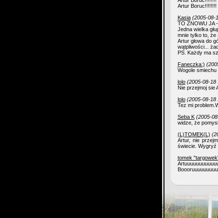
Artur Boruc!!!!!!!!
Artur Boruc!!!!!!!!
Kasia
(2005-08-1
TO ZNOWU JA - 
Jedna wielka głu
mnie tylko to, że
Artur głowa do g
wątpliwości... ż
PS. Każdy ma sz
Faneczka:)
(200
Wogole smiechu w
lolo
(2005-08-18 
Nie przejmoj sie 
lolo
(2005-08-18 
Tez mi problem.Wy
Seba K
(2005-08
widze, że pomysł
(L)TOMEK(L)
(2
Artur, nie przej
świecie. Wygryź
tomek "targowek
Artuuuuuuuuuu
Boooruuuuuuuuuu