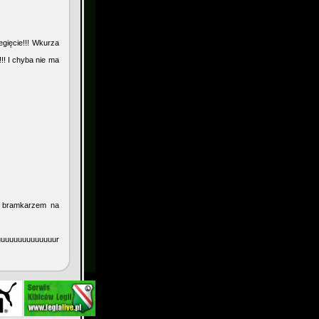
egięcie!!! Wkurza
! I chyba nie ma
ym bramkarzem na
uuuuuuuuuuuuur