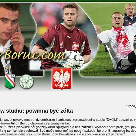
HOM
WYWIAD
GALERIA
|
TAPETY
Środa,
w studiu: powinna być żółta
rwszej połowy meczu, dziennikarze i fachowcy zgromadzeni w studiu "Dwójki" zaczęli ocz
o którym
Artur Boruc
otrzymał czerwoną kartkę.
k: " Przez pierwsze pół godziny Artur spisywał się bez zarzutu. Wyłapał sporo piłek, grał pew
ł się tak, jak się zachował. Być może mógł cofnąć nogę - szkoda, bo bronił naprawdę bardz
wystawianie cenzurek - czy Boruc, czy Kowalewski - o wszystkim zdecyduje trener".