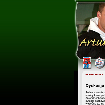
Dyskusje 
Podsumowanie pie
analizy faulu, p
Antoni Piechnicze
sytuacji zachowa
wcześnie też na 