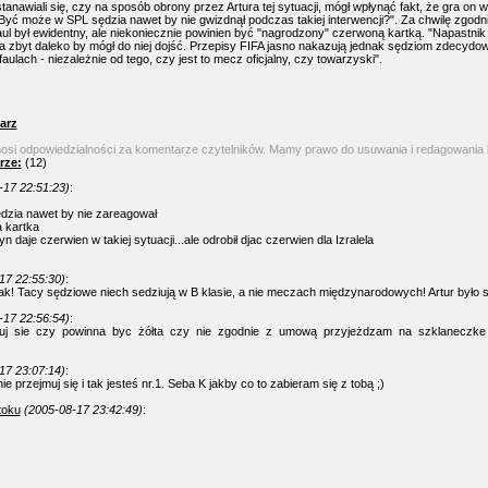
anawiali się, czy na sposób obrony przez Artura tej sytuacji, mógł wpłynąć fakt, że gra on w
"Być może w SPL sędzia nawet by nie gwizdnął podczas takiej interwencji?". Za chwilę zgodni
aul był ewidentny, ale niekoniecznie powinien być "nagrodzony" czerwoną kartką. "Napastnik 
była zbyt daleko by mógł do niej dojść. Przepisy FIFA jasno nakazują jednak sędziom zdecydo
ulach - niezależnie od tego, czy jest to mecz oficjalny, czy towarzyski".
arz
nosi odpowiedzialności za komentarze czytelników. Mamy prawo do usuwania i redagowania
rze:
(12)
-17 22:51:23)
:
dzia nawet by nie zareagował
a kartka
yn daje czerwien w takiej sytuacji...ale odrobił djac czerwien dla Izralela
17 22:55:30)
:
ak! Tacy sędziowe niech sedziują w B klasie, a nie meczach międzynarodowych! Artur było 
-17 22:56:54)
:
muj sie czy powinna byc żółta czy nie zgodnie z umową przyjeżdzam na szklaneczke s
17 23:07:14)
:
ie przejmuj się i tak jesteś nr.1. Seba K jakby co to zabieram się z tobą ;)
toku
(2005-08-17 23:42:49)
: