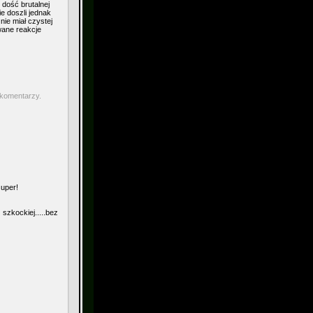
 dość brutalnej
e doszli jednak
nie miał czystej
wane reakcje
 komentarzy.
super!
zkockiej.....bez