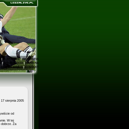
E
|
O ARTURZE
|
BIOGRAFIA
Y
|
OSIĄGNIĘCIA
|
KARIERA
|
KSIĘGA GOŚCI
|
KONTAKT
 17 sierpnia 2005
ywiście od
nie. W tej
o dobrze. Za