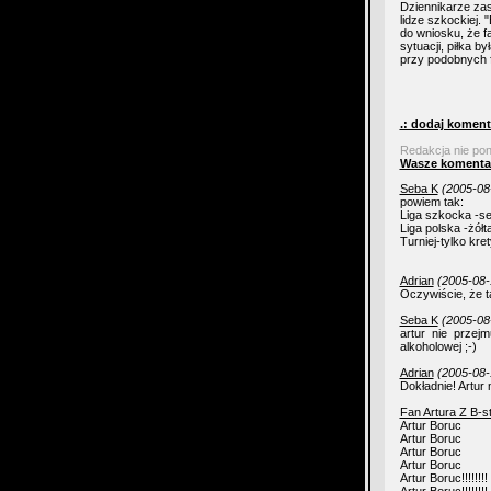
Dziennikarze zast
lidze szkockiej. 
do wniosku, że f
sytuacji, piłka 
przy podobnych fa
.: dodaj koment
Redakcja nie po
Wasze komenta
Seba K
(2005-08
powiem tak:
Liga szkocka -se
Liga polska -żółt
Turniej-tylko kret
Adrian
(2005-08-
Oczywiście, że t
Seba K
(2005-08
artur nie przej
alkoholowej ;-)
Adrian
(2005-08-
Dokładnie! Artur n
Fan Artura Z B-s
Artur Boruc
Artur Boruc
Artur Boruc
Artur Boruc
Artur Boruc!!!!!!!!