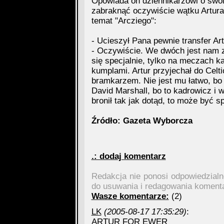
Opowiada on dziennikarzowi o swoi
zabraknąć oczywiście wątku Artura
temat "Arcziego":
- Ucieszył Pana pewnie transfer Ar
- Oczywiście. We dwóch jest nam z
się specjalnie, tylko na meczach ka
kumplami. Artur przyjechał do Celt
bramkarzem. Nie jest mu łatwo, bo w
David Marshall, bo to kadrowicz i w
bronił tak jak dotąd, to może być s
Źródło: Gazeta Wyborcza
.: dodaj komentarz
Redakcja nie ponosi odpowiedzial
do usuwania i redagowania koment
Wasze komentarze:
(2)
LK
(2005-08-17 17:35:29)
:
ARTUR FOR EWER