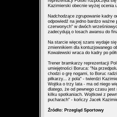
reprezentacji Polski rozpoczęła s
Kazimierski obecnie wyżej ocenia u
Nadchodzące zgrupowanie kadry or
odpowiedź na jedno bardzo ważne py
czerwonych" w dwóch wrześniowyc
zadecydują o losach awansu do fin
Na starcie więcej szans wydaje się 
zmiennikiem dla kontuzjowanego ob
Kowalewski wraca do kadry po półt
Trener bramkarzy reprezentacji Pol
umiejętności Boruca: "Na przedpolu 
chodzi o grę nogami, to Boruc radz
piłkarzy... z pola" - twierdzi Kazim
Wojtka o trzy lata - ma od niego 
dlatego, że od pewnego czasu jest
kilku spotkaniach. Wojtkowi z pew
pucharach" - kończy Jacek Kazimie
Źródło: Przegląd Sportowy