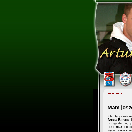
Mam jesz
Kilka tygodni te
Artura Boruca
,
przyglądać się, 
niego miała pocie
się w czasie spa