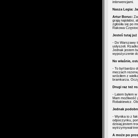
interwencjami.
Nasza Legia: Ja
Artur Boruc:
Zac
grają najsłabsi,
zgłosiła się po 
Rakowa Częstoch
Jesteś tutaj ju
- Do Warszawy tra
usłyszeli. Rzadk
Jednak jestem ba
wypożyczenie do 
No właśnie, ost
- To był bardzo 
meczach rezerw,
wróciłem z wielk
bramkarza. Oczyw
Drugi raz też 
- Latem byłem w 
Mam możliwość pr
Robakiewicz. Oba
Jednak podobno 
- Wynika to z fa
odpoczynku, poni
dzisiaj jestem t
wytrzymywał tren
A może po pros