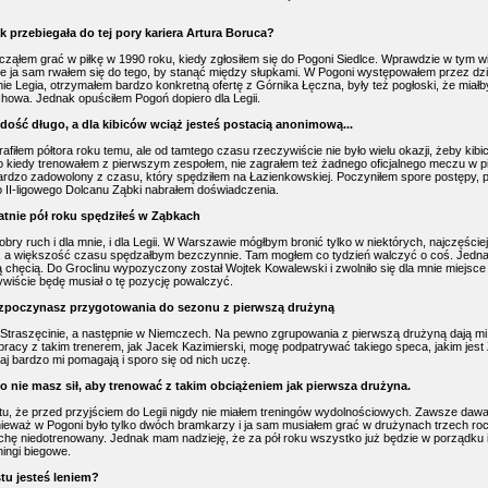
k przebiegała do tej pory kariera Artura Boruca?
ząłem grać w piłkę w 1990 roku, kiedy zgłosiłem się do Pogoni Siedlce. Wprawdzie w tym 
 ale ja sam rwałem się do tego, by stanąć między słupkami. W Pogoni występowałem przez dzi
mnie Legia, otrzymałem bardzo konkretną ofertę z Górnika Łęczna, były też pogłoski, że miał
owa. Jednak opuściłem Pogoń dopiero dla Legii.
ż dość długo, a dla kibiców wciąż jesteś postacią anonimową...
fiłem półtora roku temu, ale od tamtego czasu rzeczywiście nie było wielu okazji, żeby kibi
o kiedy trenowałem z pierwszym zespołem, nie zagrałem też żadnego oficjalnego meczu w pi
rdzo zadowolony z czasu, który spędziłem na Łazienkowskiej. Poczyniłem spore postępy, 
II-ligowego Dolcanu Ząbki nabrałem doświadczenia.
atnie pół roku spędziłeś w Ząbkach
dobry ruch i dla mnie, i dla Legii. W Warszawie mógłbym bronić tylko w niektórych, najczęści
 a większość czasu spędzałbym bezczynnie. Tam mogłem co tydzień walczyć o coś. Jednak
ą chęcią. Do Groclinu wypozyczony został Wojtek Kowalewski i zwolniło się dla mnie miejsce
iście będę musiał o tę pozycję powalczyć.
rozpoczynasz przygotowania do sezonu z pierwszą drużyną
Straszęcinie, a następnie w Niemczech. Na pewno zgrupowania z pierwszą drużyną dają mi
acy z takim trenerem, jak Jacek Kazimierski, mogę podpatrywać takiego speca, jakim jest
j bardzo mi pomagają i sporo się od nich uczę.
nie masz sił, aby trenować z takim obciążeniem jak pierwsza drużyna.
ktu, że przed przyjściem do Legii nigdy nie miałem treningów wydolnościowych. Zawsze dawa
eważ w Pogoni było tylko dwóch bramkarzy i ja sam musiałem grać w drużynach trzech roc
rochę niedotrenowany. Jednak mam nadzieję, że za pół roku wszystko już będzie w porządku 
ingi biegowe.
tu jesteś leniem?