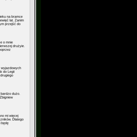
wieku na bramce
ewięć lat. Zanim
bym przejść do
ce o mnie
erwszej drużyie.
poprzez
ej wyjazdowych
 do Legii
 drugiego
 bardzo dużo.
 Zbigniew
no mi więcej
zników. Dlatego
i będę