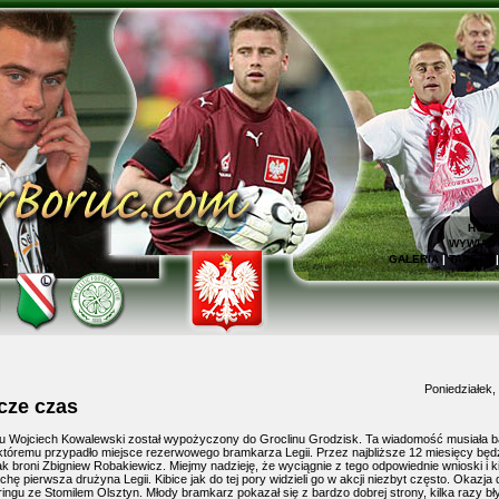
HOM
WYWIAD
GALERIA
|
TAPETY
Poniedziałek,
cze czas
mu Wojciech Kowalewski został wypożyczony do Groclinu Grodzisk. Ta wiadomość musiała 
 któremu przypadło miejsce rezerwowego bramkarza Legii. Przez najbliższe 12 miesięcy będz
jak broni Zbigniew Robakiewicz. Miejmy nadzieję, że wyciągnie z tego odpowiednie wnioski i k
chę pierwsza drużyna Legii. Kibice jak do tej pory widzieli go w akcji niezbyt często. Okazja 
ringu ze Stomilem Olsztyn. Młody bramkarz pokazał się z bardzo dobrej strony, kilka razy bł