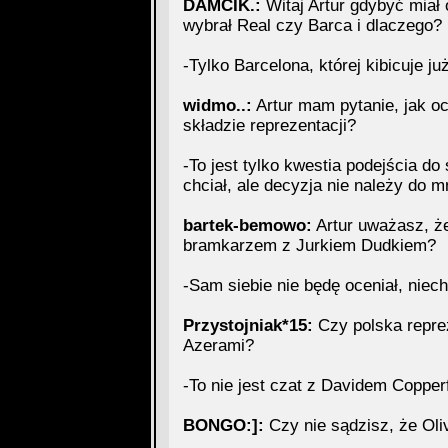
DAMCIK.:
Witaj Artur gdybyć miał o
wybrał Real czy Barca i dlaczego?
-Tylko Barcelona, której kibicuje już
widmo..:
Artur mam pytanie, jak o
składzie reprezentacji?
-To jest tylko kwestia podejścia d
chciał, ale decyzja nie należy do m
bartek-bemowo:
Artur uważasz, ż
bramkarzem z Jurkiem Dudkiem?
-Sam siebie nie będę oceniał, niech
Przystojniak*15:
Czy polska reprez
Azerami?
-To nie jest czat z Davidem Copper
BONGO:]:
Czy nie sądzisz, że Oli