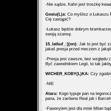
-Nie sądze, Kahn jest troszkę kwad
Gosiu(L)a:
Co myślisz o Łukaszu F
Cię zastąpić?
-Łukasz będzie dobrym bramkarze
swoją szansę.
15_latkuf_:](on):
Jak to jest być z
jakaś presja przed meczem z jaką
-Presja jest zawsze, bez względu 
Być zawodnikiem Legii, to tak jakby
WICHER_KOBY(L)KA:
Czy zgodzi
-NIE
Ataru:
Kogo typuje pan na tegoro
pana, że zarówno Real jak i Barcelo
-Faworytem jest dla mnie Milan bą