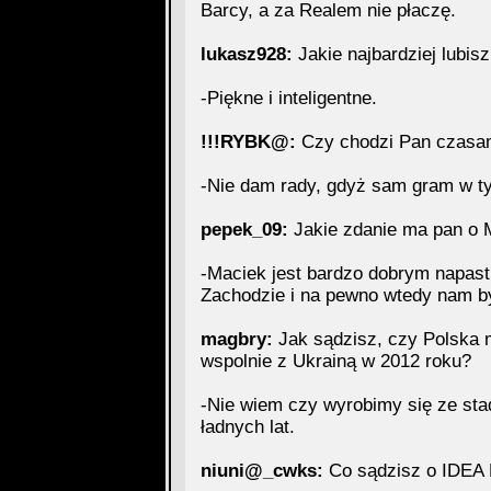
Barcy, a za Realem nie płaczę.
lukasz928:
Jakie najbardziej lubisz
-Piękne i inteligentne.
!!!RYBK@:
Czy chodzi Pan czasami
-Nie dam rady, gdyż sam gram w t
pepek_09:
Jakie zdanie ma pan o 
-Maciek jest bardzo dobrym napast
Zachodzie i na pewno wtedy nam był
magbry:
Jak sądzisz, czy Polska 
wspolnie z Ukrainą w 2012 roku?
-Nie wiem czy wyrobimy się ze sta
ładnych lat.
niuni@_cwks:
Co sądzisz o IDE