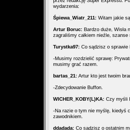
przez redakcję Super Expressu. Po
wydarzenia:
Śpiewa_Wiatr_211:
Witam jakie są 
Artur Boruc:
Bardzo duże, Wisła 
zagraliśmy całkiem nieźle, szanse 
Turystka97:
Co sądzisz o sprawie
-Musimy rozdzielić sprawę: Prywat
musimy grać razem.
bartas_21:
Artur kto jest twoim br
-Zdecydowanie Buffon.
WICHER_KOBY(L)KA:
Czy myśli 
-Na razie o tym nie myślę, kiedyś 
zawodnikiem.
ddadada:
Co sądzisz o ostatnim m