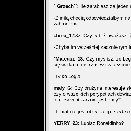
``Grzech``:
Ile zarabiasz za jeden
-Z miłą chęcią odpowiedziałbym na 
zabronione.
chino_17>>:
Czy ty też uważasz, 
-Chyba im wcześniej zacznie tym le
*Mateusz_18:
Czy myślisz, że Leg
się walka o mistrzostwo w sezonie
-Tylko Legia
mały_G:
Czy drużyna interesuje s
czy o wszelkich perypetiach dowiad
ich losów piłkarzom jest obcy?
-Temat nie jest obcy, ja np. szybko
YERRY_23:
Lubisz Ronaldinho?