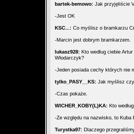
bartek-bemowo:
Jak przyjęliście 
-Jest OK
KSC...:
Co myślisz o bramkarzu Cr
-Marcin jest dobrym bramkarzem.
lukasz928:
Kto według ciebie Artu
Włodarczyk?
-Jeden posiada cechy których nie ma
tylko_PASY__KS:
Jak myślisz czy
-Czas pokaże.
WICHER_KOBY(L)KA:
Kto według 
-Ze względu na nazwisko, to Kuba 
Turystka97:
Dlaczego przegraliśmy 