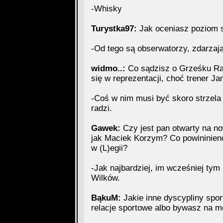
-Whisky
Turystka97:
Jak oceniasz poziom 
-Od tego są obserwatorzy, zdarzają
widmo..:
Co sądzisz o Grześku Rasi
się w reprezentacji, choć trener Ja
-Coś w nim musi być skoro strzela b
radzi.
Gawek:
Czy jest pan otwarty na now
jak Maciek Korzym? Co powininienc
w (L)egii?
-Jak najbardziej, im wcześniej tym 
Wilków.
BąkuM:
Jakie inne dyscypliny spor
relacje sportowe albo bywasz na m