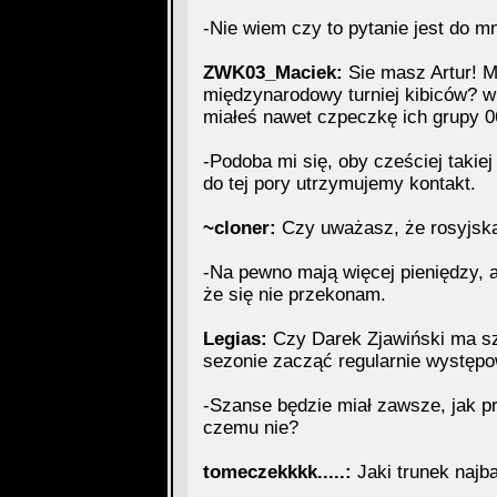
-Nie wiem czy to pytanie jest do m
ZWK03_Maciek:
Sie masz Artur! M
międzynarodowy turniej kibiców? w
miałeś nawet czpeczkę ich grupy 
-Podoba mi się, oby cześciej takiej
do tej pory utrzymujemy kontakt.
~cloner:
Czy uważasz, że rosyjska l
-Na pewno mają więcej pieniędzy, a
że się nie przekonam.
Legias:
Czy Darek Zjawiński ma sz
sezonie zacząć regularnie występo
-Szanse będzie miał zawsze, jak pr
czemu nie?
tomeczekkkk.....:
Jaki trunek najba