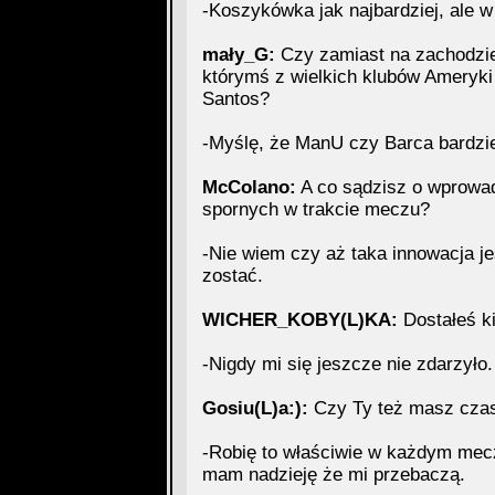
-Koszykówka jak najbardziej, ale 
mały_G:
Czy zamiast na zachodzie
którymś z wielkich klubów Ameryki 
Santos?
-Myślę, że ManU czy Barca bardzie
McColano:
A co sądzisz o wprowad
spornych w trakcie meczu?
-Nie wiem czy aż taka innowacja jes
zostać.
WICHER_KOBY(L)KA:
Dostałeś k
-Nigdy mi się jeszcze nie zdarzyło.
Gosiu(L)a:):
Czy Ty też masz cza
-Robię to właściwie w każdym mecz
mam nadzieję że mi przebaczą.