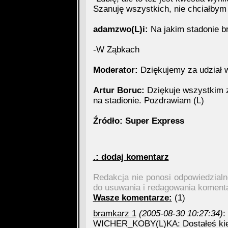
Szanuję wszystkich, nie chciałbym
adamzwo(L)i:
Na jakim stadonie bron
-W Ząbkach
Moderator:
Dziękujemy za udział 
Artur Boruc:
Dziękuje wszystkim z
na stadionie. Pozdrawiam (L)
Źródło: Super Express
.: dodaj komentarz
Redakcja nie ponosi odpowiedzial
do usuwania i redagowania koment
Wasze komentarze:
(1)
bramkarz 1
(2005-08-30 10:27:34)
:
WICHER_KOBY(L)KA: Dostałeś kie