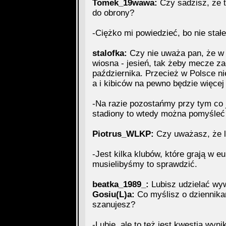
Tomek_19wawa:
Czy sadzisz, że t
do obrony?
-Ciężko mi powiedzieć, bo nie stał
stalofka:
Czy nie uważa pan, że w 
wiosna - jesień, tak żeby mecze za
października. Przecież w Polsce ni
a i kibiców na pewno będzie więce
-Na razie pozostańmy przy tym co je
stadiony to wtedy można pomyśleć
Piotrus_WLKP:
Czy uważasz, że li
-Jest kilka klubów, które grają w e
musielibyśmy to sprawdzić.
beatka_1989_:
Lubisz udzielać wy
Gosiu(L)a:
Co myślisz o dziennikar
szanujesz?
-Lubię, ale to też jest kwestia wyn