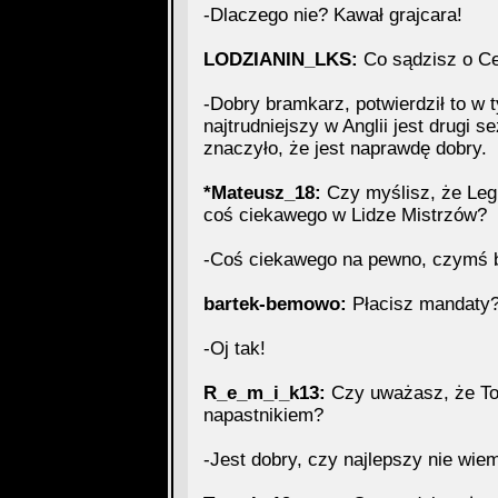
-Dlaczego nie? Kawał grajcara!
LODZIANIN_LKS:
Co sądzisz o C
-Dobry bramkarz, potwierdził to w 
najtrudniejszy w Anglii jest drugi s
znaczyło, że jest naprawdę dobry.
*Mateusz_18:
Czy myślisz, że Leg
coś ciekawego w Lidze Mistrzów?
-Coś ciekawego na pewno, czymś b
bartek-bemowo:
Płacisz mandaty
-Oj tak!
R_e_m_i_k13:
Czy uważasz, że To
napastnikiem?
-Jest dobry, czy najlepszy nie wiem