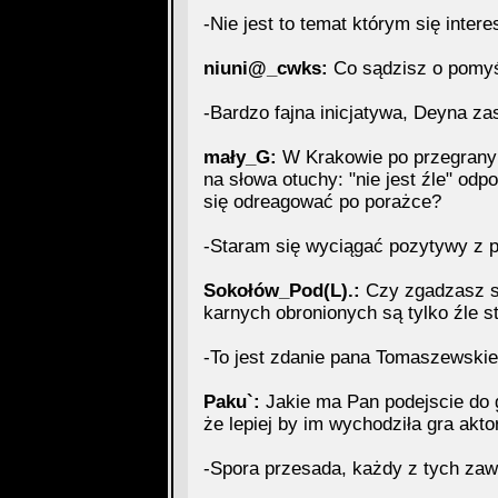
-Nie jest to temat którym się intere
niuni@_cwks:
Co sądzisz o pomyśl
-Bardzo fajna inicjatywa, Deyna zas
mały_G:
W Krakowie po przegranym 
na słowa otuchy: "nie jest źle" odp
się odreagować po porażce?
-Staram się wyciągać pozytywy z 
Sokołów_Pod(L).:
Czy zgadzasz s
karnych obronionych są tylko źle s
-To jest zdanie pana Tomaszewskie
Paku`:
Jakie ma Pan podejscie do g
że lepiej by im wychodziła gra akto
-Spora przesada, każdy z tych zaw