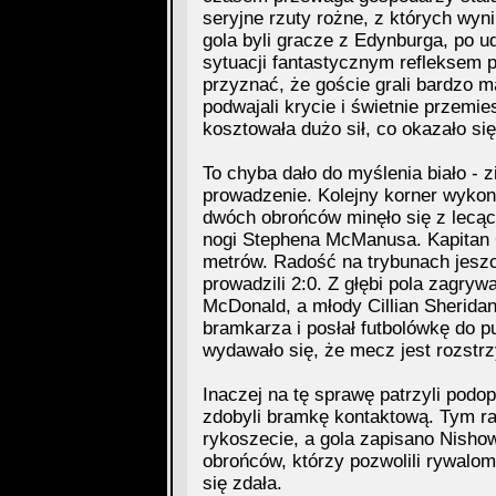
seryjne rzuty rożne, z których wyn
gola byli gracze z Edynburga, po ud
sytuacji fantastycznym refleksem pop
przyznać, że goście grali bardzo mą
podwajali krycie i świetnie przemi
kosztowała dużo sił, co okazało s
To chyba dało do myślenia biało - 
prowadzenie. Kolejny korner wykon
dwóch obrońców minęło się z lecącą
nogi Stephena McManusa. Kapitan Ce
metrów. Radość na trybunach jeszc
prowadzili 2:0. Z głębi pola zagryw
McDonald, a młody Cillian Sherida
bramkarza i posłał futbolówkę do p
wydawało się, że mecz jest rozstrz
Inaczej na tę sprawę patrzyli podop
zdobyli bramkę kontaktową. Tym raz
rykoszecie, a gola zapisano Nishow
obrońców, którzy pozwolili rywalom
się zdała.