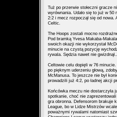
Tuż po przerwie stołeczni gracze nie
wyrównania. Udało się to już w 50 m
2:2 i mecz rozpoczął się od nowa. A
Celtic.
The Hoops zostali mocno rozdrażneni
Pod bramką Yvesa Makaba-Makalamb
swoich okazji nie wykorzystał McD
minucie na czystą pozycję wychodz
rywala. Sędzia nawet nie gwizdnął..
Celtowie celu dopięli w 76 minucie
po pięknym uderzeniu głową, zdobył
McManusa. To jeszcze nie był koni
prowadzili już 4:2, po ładnej akcji 
Końcówka meczu nie dostarczyła ju
spotkanie, choć nie zaprezentowal
gra obronna. Defensorom brakuje k
League, bo w Lidze Mistrzów wcale
poważnymi rywalami natomiast szw