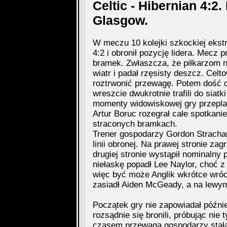
Celtic - Hibernian 4:
Glasgow.
W meczu 10 kolejki szkockiej ekstr
4:2 i obronił pozycję lidera. Mecz 
bramek. Zwłaszcza, że piłkarzom ni
wiatr i padał rzęsisty deszcz. Celto
roztrwonić przewagę. Potem dość d
wreszcie dwukrotnie trafili do siat
momenty widowiskowej gry przeplat
Artur Boruc rozegrał całe spotkanie 
straconych bramkach.
Trener gospodarzy Gordon Stracha
linii obronej. Na prawej stronie za
drugiej stronie wystąpił nominalny
niełaskę popadł Lee Naylor, choć z 
więc być może Anglik wkrótce wróc
zasiadł Aiden McGeady, a na lewym
Początek gry nie zapowiadał późnie
rozsądnie się bronili, próbując nie 
czasem przewaga gospodarzy stała s