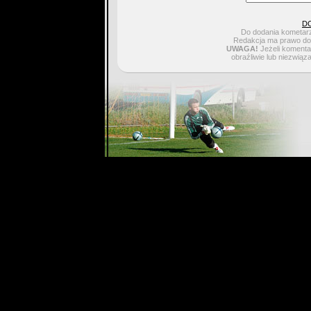
D
Do dodania kometarz
Redakcja ma prawo do 
UWAGA!
Jeżeli komentar
obraźliwie lub niezwiąz