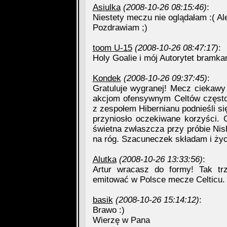
Asiulka
(2008-10-26 08:15:46)
:
Niestety meczu nie oglądałam :( Al
Pozdrawiam ;)
toom U-15
(2008-10-26 08:47:17)
:
Holy Goalie i mój Autorytet bram
Kondek
(2008-10-26 09:37:45)
:
Gratuluje wygranej! Mecz ciekawy 
akcjom ofensywnym Celtów często
z zespołem Hibernianu podnieśli si
przyniosło oczekiwane korzyści.
świetna zwłaszcza przy próbie Nish
na róg. Szacuneczek składam i ży
Alutka
(2008-10-26 13:33:56)
:
Artur wracasz do formy! Tak t
emitować w Polsce mecze Celticu. O
basik
(2008-10-26 15:14:12)
:
Brawo :)
Wierzę w Pana