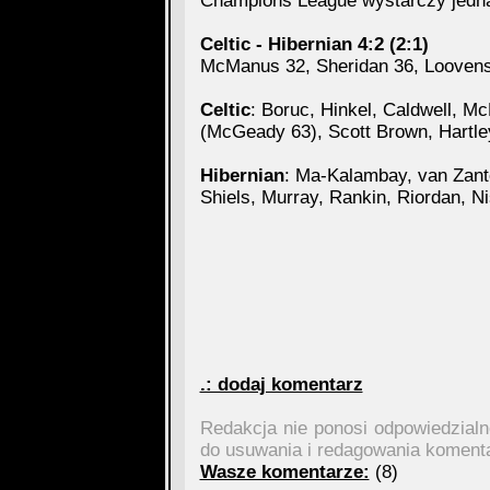
Champions League wystarczy jedna
Celtic - Hibernian 4:2 (2:1)
McManus 32, Sheridan 36, Loovens 
Celtic
: Boruc, Hinkel, Caldwell, 
(McGeady 63), Scott Brown, Hartle
Hibernian
: Ma-Kalambay, van Zant
Shiels, Murray, Rankin, Riordan, Ni
.: dodaj komentarz
Redakcja nie ponosi odpowiedzial
do usuwania i redagowania koment
Wasze komentarze:
(8)