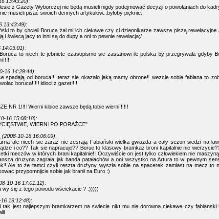
16 13:43:20)
:
esie z Gazety Wyborczej nie będą musieli nigdy podejmować decyzji o powołaniach do kadr
nie musieli pisać swoich dennych artykułów...byłoby pięknie.
6 13:43:49)
:
ski to by chcieli Boruca żal mi ich ciekawe czy ci dziennikarze zawsze piszą rewelacyjne
ą i świecą jacy to inni są do dupy a oni to pewnie rewelacja;/
 14:03:01)
:
Boruca to niech te jebniete czasopismo sie zastanowi ile polska by przegrywała gdyby B
l !!!
0-16 14:29:44)
:
e spadają od boruca!!! teraz sie okazało jaką mamy obrone!! wezcie sobie fabiana to zo
lac boruca!!!!! idioci z gazet!!!!
NR 1!!!! Wierni kibice zawsze będą tobie wierni!!!!!!
0-16 15:08:18)
:
CIĘSTWIE, WIERNI PO PORAŻCE"
z
(2008-10-16 16:06:09)
:
rna ale niech sie zaraz nie zesrają Fabiański wielka gwiazda a cały sezon siedzi na ł
niądze i co?? Tak sie napracuje?? Boruc to klasowy bramkaż broni kapitalnie nie wierzycie
etki meczów w których brani kapitalnie!! Oczywiście on jest tylko człowiekiem nie maszyną
ansza druzyna zagrała jak banda patałachów a oni wszystko na Artura to w pewnym sensi
ok!! Ale to że tamci czyli reszta drużyny wyszła sobie na spacerek zamiast na mecz to 
owac przypomnijcie sobie jak branił na Euro :)
08-10-16 17:01:12)
:
, a wy się z tego powodu wściekacie ? :)))))
-16 19:12:48)
:
 tak jest najlepszym bramkarzem na swiecie nikt mu nie dorowna ciekawe czy fabianski ta
lil