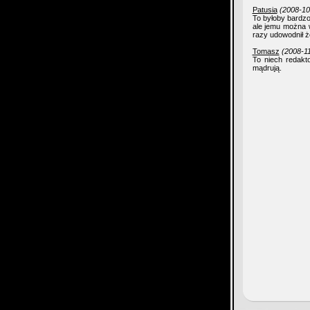
Patusia
(2008-10
To byłoby bardzo
ale jemu można w
razy udowodnił ż
Tomasz
(2008-11
To niech redakt
mądrują.