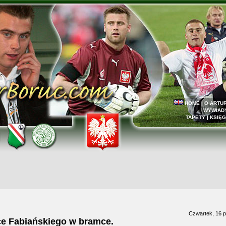
HOME
|
O ARTU
WYWIAD
TAPETY
|
KSIĘG
Czwartek, 16 p
e Fabiańskiego w bramce.