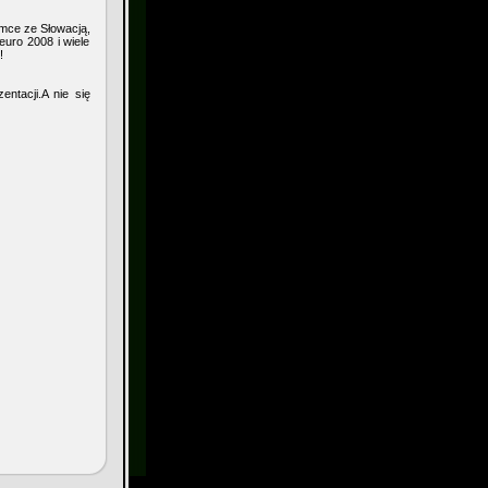
amce ze Słowacją,
uro 2008 i wiele
!
ntacji.A nie się