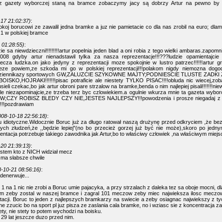
z gazety wyborczej staną na bramce zobaczymy jacy są dobrzy Artur na pewno by s
17 21:02:37)
:
okoj borucowi ze zawalil jedna bramke a juz nie pamietacie co dla nas zrobil na euro; dla
1 w polskiej bramce
 01:28:55)
:
zie sa niewdzieczni!!!!!!!!!artur popelnia jeden blad a oni robia z tego wielki ambaras.zapomni
008 gdyby artur nienadstawil tylka za nasza reprezentacje!!!???ludzie opamientajcie 
zecza ludzka.on jako jedyny z reprezentacji moze spokojnie w lustro patrzec!!!!!!artur 
eze powiem,ze szkoda mi go w polskiej reprezentacji!!!polakom nigdy niemozna dogodz
a dziennikazy sportowych GW,ZALUZCIE SZYKOWNE MAJTY;PODNIESCIE TLUSTE ZAD
ISKO,HOJRAKI!!!!!!!pisac potraficie ale niestety TYLKO PISAC!!!!obluda nic wiecej,zob
ieli czekac,bo jak artur obroni pare strzalow na bramke,benda o nim najlepiej pisali!!!!!!!n
le niezapominajcie,ze trzeba terz byc czlowiekiem.a ogulnie wkurza mnie ta gazeta wy
CZY ROBISZ BLEDY CZY NIE,JESTES NAJLEPSZY!!!powodzenia i prosze niegadaj z t
!!!!!pozdrawiam
008-10-18 22:56:18)
:
u idiotyczne.Widocznie Boruc już za długo ratował naszą drużynę przed odkryciem ,że be
ych złudzeń,że ,,będzie lepiej"(no bo przecież gorzej już być nie może),skoro po jedny
entacja potrzebuje takiego zawodnika jak Artur,bo to właściwy człowiek ,na właściwym miejs
20 21:39:13)
:
estem kto z NICH widział mecz
 ma słabsze chwile
-10-21 08:56:16)
:
 denerwuje...
 1 na 1 nic nie zrobi a Boruc umie pajacyka, a przy strzalach z daleka tez sa oboje mocni, d
bym zeby zostal w naszej bramce i zagral 101 meczow zeby miec najwieksza ilosc mecz
ntacji. Boruc to jeden z najlepszych bramkarzy na swiecie a zeby osiagnac najwiekszy z 
che zzucic bo na sport pl juz pisza ze zaslania cala bramke, no i wziasc sie z koncentracja za
ty, nie stety to potem wychodzi na boisku.
29 lat jeszcze duzo przed nim.