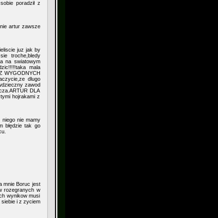
obie poradził z
mnie artur zawsze
eliscie juz jak by
sie troche,bledy
gra na swiatowym
ic!!!!!taka mala
KI Z WYGODNYCH
aczycie,ze dlugo
iewdzieczny zawod
borcza.ARTUR DLA
ymi hojrakami z
z niego nie mamy
m błędzie tak go
cu.
la mnie Boruc jest
ow rozegranych w
tych wynikow musi
 siebie i z zyciem