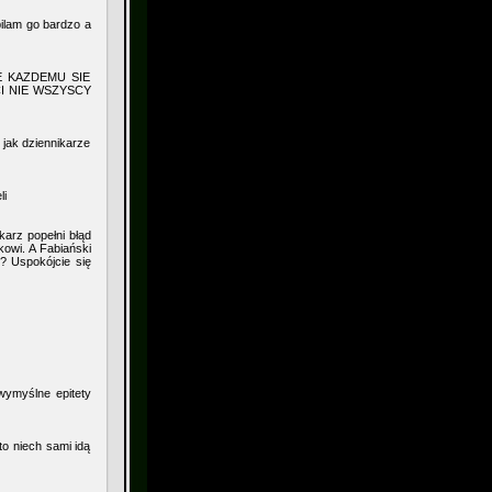
ilam go bardzo a
LE KAZDEMU SIE
CI NIE WSZYSCY
 jak dziennikarze
li
łkarz popełni błąd
kowi. A Fabiański
? Uspokójcie się
wymyślne epitety
to niech sami idą