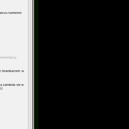
go meczu numerem
 komentarzy.
zym bramkarzem w
ka zamienia sie w
L)