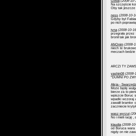
Gosia
(2008-10-
Na szczęście kol
Oby tak jeszcze 
ness
(2008-10-1
Gdyby był Fabiań
po nich poprawiaj
tyna
(2008-10-16
przegrała przez 
bronil tak jak broni
ANOnim
(2008-1
niech te brukowc
meczach bedzie wo
ARCZI TY ZAWSZE 
yashin08
(2008-1
"DUMNI PO ZWY
Alicja - Swarzęd
Może będę wulga
bierze za to pie
wpiszcie Boruc s
wpadki wczoraj 
zawalił bramke 
zaczniecie krytyk
wasz wyrzut
(20
No i mieli rację 
klaudia
(2008-10
od Boruca wara i
nigdy on nie zawa