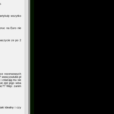
y.
 artykuły wszytko
oruc na Euro nie
baczycie ze po 2
awce rezerwowych
?? www.youtube.pl
 i zdażają mu sie
e ejst jego wina
nic?? Więc zanim
ki idealny i czy