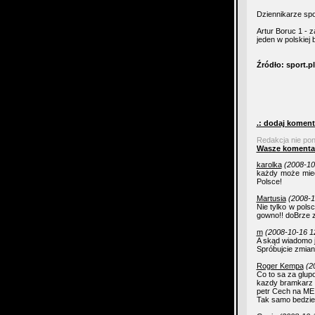
Dziennikarze spo
Artur Boruc 1 - 
jeden w polskiej
Źródło: sport.pl
.: dodaj koment
Redakcja nie po
Wasze komenta
karolka
(2008-10
każdy może mieć
Polsce!
Martusia
(2008-1
Nie tylko w pols
gowno!! doBrze ze
m
(2008-10-16 1
A skąd wiadomo 
Spróbujcie zmiany
Roger Kempa
(2
Co to sa za glup
kazdy bramkarz k
petr Cech na ME z
Tak samo bedzie 