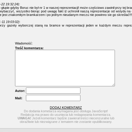
-22 19:32:24)
:
 głupie gdyby Boruc nie był nr 1 w naszej reprezentacji! może częściowo zawinił przy tej br
ybaczyć, wszystko biorąc pod uwagę fakt iż uchronił naszą reprezentacje od wstydu na e
e jest znakomitym bramkarzem i po jednym nieudanym meczu nie powinno sie go skreślać!!!
-11 19:03:02)
:
orzy gazety wyborczej staną na bramce w reprezentacji jeden w każdym meczu repreze
Wiadomość:
Treść komentarza:
Autor:
Mail:
DODAJ KOMENTARZ
Do dodania kometarza wymagana jest obsługa JavaScript!
Redakcja ma prawo do usunięcia lub redagowania komentarza.
UWAGA!
Jeżeli komentarz będzie zawierał treści niecenzuralne lub
obraźliwie lub niezwiązane z tematem nie zostanie opublikowany.