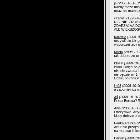
ja
(2008-10-16 1
Kazdy moze miec
teraz nie mam s
czaruś 21
(2008-
NIC NIE ZROBI
ZDARZAJA A DO
ALE WIEKSZOS
Karolcia
(2008-1
oczywiście jak g
wyborczej tacy ni
Marta
(2008-10-1
tak dobrze ze to
ktosik
(2008-10-
idioci. Obłęd po 
nikt nie zwraca 
nie będzie nr 1,
ludzie, bo robici
lm93
(2008-10-16
a zapomieli juz
Aś
(2008-10-16 2
Przez Boruca? Ra
Ania
(2008-10-17
Obrzydliwe. Art
kiedy dobrze bron
Fanka Arturka
(2
Artur nie przejm
na murawę i niech
Bartek
(2008-10-