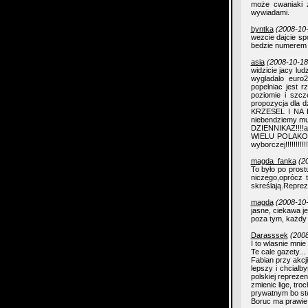
może cwaniaki 
wywiadami.
byntka
(2008-10-
wezcie dajcie sp
bedzie numerem 
asia
(2008-10-18
widzicie jacy lud
wygladalo euro2
popelniac jest r
poziomie i szcz
propozycja dl
KRZESEL I NA BO
niebendziemy mus
DZIENNIKAZ!!!!a
WIELU POLAKOW;
wyborczej!!!!!!!!!
magda_fanka
(2
To było po prost
niczego,oprócz t
skreślają.Reprez
magda
(2008-10-
jasne, ciekawa j
poza tym, każdy
Darasssek
(2008
I to wlasnie mnie
Te cale gazety...
Fabian przy akcji
lepszy i chcial
polskiej repreze
zmienic lige, tro
prywatnym bo ste
Boruc ma prawie 