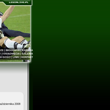
RZE
|
BIOGRAFIA
|
KARIERA
Y
|
OSIĄGNIĘCIA
|
GALERIA
A GOŚCI
|
LINKI
|
KONTAKT
aździernika 2008