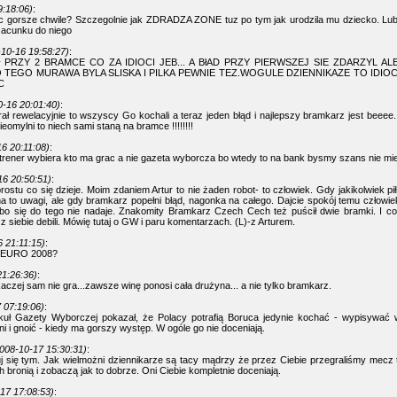
9:18:06)
:
 gorsze chwile? Szczegolnie jak ZDRADZA ZONE tuz po tym jak urodzila mu dziecko. Lub
zacunku do niego
10-16 19:58:27)
:
ł PRZY 2 BRAMCE CO ZA IDIOCI JEB... A BłAD PRZY PIERWSZEJ SIE ZDARZYL A
 TEGO MURAWA BYLA SLISKA I PILKA PEWNIE TEZ.WOGULE DZIENNIKAZE TO IDIO
C
0-16 20:01:40)
:
rał rewelacyjnie to wszyscy Go kochali a teraz jeden błąd i najlepszy bramkarz jest beeee.
eomylni to niech sami staną na bramce !!!!!!!!
6 20:11:08)
:
 trener wybiera kto ma grac a nie gazeta wyborcza bo wtedy to na bank bysmy szans nie mie
16 20:50:51)
:
prostu co się dzieje. Moim zdaniem Artur to nie żaden robot- to człowiek. Gdy jakikolwiek pi
na to uwagi, ale gdy bramkarz popełni błąd, nagonka na całego. Dajcie spokój temu człowie
 bo się do tego nie nadaje. Znakomity Bramkarz Czech Cech też puścił dwie bramki. I co
e z siebie debili. Mówię tutaj o GW i paru komentarzach. (L)-z Arturem.
 21:11:15)
:
 o EURO 2008?
1:26:36)
:
czej sam nie gra...zawsze winę ponosi cała drużyna... a nie tylko bramkarz.
 07:19:06)
:
ykuł Gazety Wyborczej pokazał, że Polacy potrafią Boruca jedynie kochać - wypisywać 
i i gnoić - kiedy ma gorszy występ. W ogóle go nie doceniają.
008-10-17 15:30:31)
:
uj się tym. Jak wielmożni dziennikarze są tacy mądrzy że przez Ciebie przegraliśmy mecz 
 bronią i zobaczą jak to dobrze. Oni Ciebie kompletnie doceniają.
17 17:08:53)
: