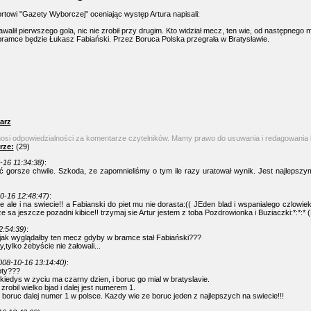
rtowi "Gazety Wyborczej" oceniając występ Artura napisali:
zawalił pierwszego gola, nic nie zrobił przy drugim. Kto widział mecz, ten wie, od następne
 bramce będzie Łukasz Fabiański. Przez Boruca Polska przegrała w Bratysławie.
arz
nosi odpowiedzialności za komentarze czytelników. Mamy prawo do usuwania i redagowania
rze:
(29)
-16 11:34:38)
:
 gorsze chwile. Szkoda, ze zapomnieliśmy o tym ile razy uratował wynik. Jest najleps
0-16 12:48:47)
:
ce ale i na swiecie!! a Fabianski do piet mu nie dorasta:(( JEden blad i wspanialego czlowie
 sa jeszcze pozadni kibice!! trzymaj sie Artur jestem z toba Pozdrowionka i Buziaczki:*:*:* (
2:54:39)
:
jak wyglądałby ten mecz gdyby w bramce stał Fabiański???
,tylko żebyście nie żałowali...
008-10-16 13:14:40)
:
oty???
iedys w zyciu ma czarny dzien, i boruc go mial w bratyslavie.
robil wielko bjad i dalej jest numerem 1.
boruc dalej numer 1 w polsce. Kazdy wie ze boruc jeden z najlepszych na swiecie!!!