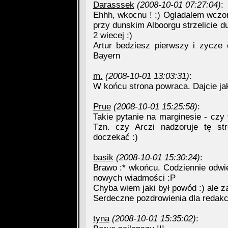
Darasssek
(2008-10-01 07:27:04)
:
Ehhh, wkocnu ! :) Ogladalem wczoraj
przy dunskim Alboorgu strzelicie du
2 wiecej :)
Artur bedziesz pierwszy i zycze 
Bayern
m.
(2008-10-01 13:03:31)
:
W końcu strona powraca. Dajcie jak
Prue
(2008-10-01 15:25:58)
:
Takie pytanie na marginesie - czy
Tzn. czy Arczi nadzoruje tę st
doczekać :)
basik
(2008-10-01 15:30:24)
:
Brawo :* wkońcu. Codziennie odwi
nowych wiadmości :P
Chyba wiem jaki był powód :) ale z
Serdeczne pozdrowienia dla redakc
tyna
(2008-10-01 15:35:02)
: