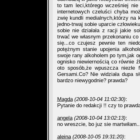
to tam leci,którego wcześniej ni
internetowych czeluści chyba możn
zwię kundli medialnych,którzy na
jedno-trwaj sobie uparcie człowie
sobie nie działała z racji jakie s
trwać we własnym przekonaniu co n
się...co czujesz pewnie ten nie
potężnym stanie upojenia alkoho
swoje rany alkoholem po tym,jak
ognisko niewiernością co równie źle
oto sposób,że wpuszcza niezłe f
Gersami.Co? Nie widziała dupa sło
bardzo niewygodnie? prawda?
Magda
(2008-10-04 11:02:30)
:
Pytanie do redakcji !! czy to prawd
angela
(2008-10-04 13:02:13)
:
no wreszcie, bo juz sie martwiłam..
aleina
(2008-10-05 19:31:20)
: