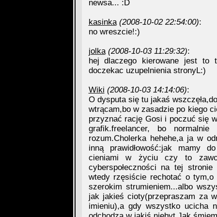
newsa... :D
kasinka
(2008-10-02 22:54:00)
:
no wreszcie!:)
jolka
(2008-10-03 11:29:32)
:
hej dlaczego kierowane jest to 
doczekac uzupelnienia stronyL:)
Wiki
(2008-10-03 14:14:06)
:
O dysputa się tu jakaś wszczęła,do
wtrącam,bo w zasadzie po kiego ci
przyznać rację Gosi i poczuć się 
grafik.freelancer, bo normaln
rozum.Cholerka hehehe,a ja w od
inną prawidłowość:jak mamy do
cieniami w życiu czy to zaw
cyberspołeczności na tej stronie
wtedy rzęsiście rechotać o tym,o
szerokim strumieniem...albo wsz
jak jakieś cioty(przepraszam za
imieniu),a gdy wszystko ucicha n
odchodzą w jakiś niebyt.Jak śmiem t