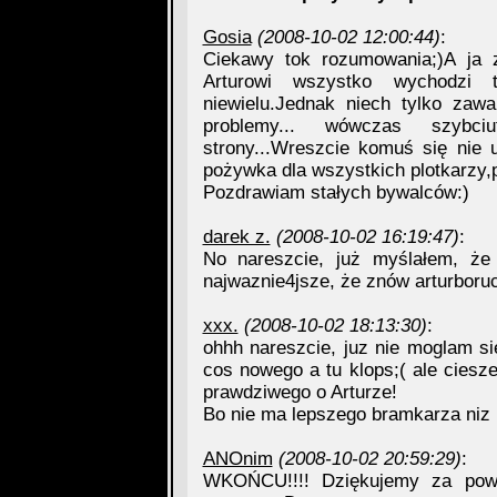
Gosia
(2008-10-02 12:00:44)
:
Ciekawy tok rozumowania;)A ja z
Arturowi wszystko wychodzi 
niewielu.Jednak niech tylko zaw
problemy... wówczas szybciu
strony...Wreszcie komuś się nie 
pożywka dla wszystkich plotkarzy,p
Pozdrawiam stałych bywalców:)
darek z.
(2008-10-02 16:19:47)
:
No nareszcie, już myślałem, że 
najwaznie4jsze, że znów arturboru
xxx.
(2008-10-02 18:13:30)
:
ohhh nareszcie, juz nie moglam s
cos nowego a tu klops;( ale cies
prawdziwego o Arturze!
Bo nie ma lepszego bramkarza niz 
ANOnim
(2008-10-02 20:59:29)
:
WKOŃCU!!!! Dziękujemy za powr