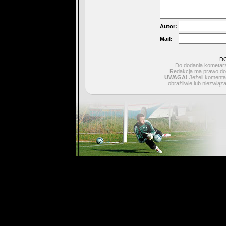
Autor:
Mail:
D
Do dodania kometarz
Redakcja ma prawo do 
UWAGA!
Jeżeli komentar
obraźliwie lub niezwiąz