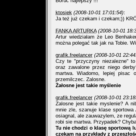
Boruc najlepszy !!!
ktosiek
(2008-10-01 17:01:54)
:
Ja też już czekam i czekam;)) KR
FANKA ARTURKA
(2008-10-01 18:
Artur wiedziałam że Leo Benhake
można polegać tak jak na Tobie. Wie
grafik.freelancer
(2008-10-01 22:44
Czy te "przyczyny niezalezne" t
oraz zawalone przez niego derby?
martwa. Wiadomo, lepiej pisac 
przemilczec. Zalosne.
Żałosne jest takie myślenie
grafik.freelancer
(2008-10-01 23:18
Zalosne jest takie myslenie? A 
mnie zle, szanuje klase sportowa
osiagnal, ale zauwazylem, ze regula
robi sie martwa. Przypadek? Chyba
Tu nie chodzi o klasę sportową lub
czekam na przykłady z przeszłośc