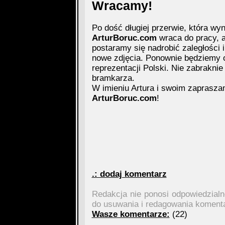
Wracamy!
Po dość długiej przerwie, która wy
ArturBoruc.com
wraca do pracy, a
postaramy się nadrobić zaległości i
nowe zdjęcia. Ponownie będziemy o
reprezentacji Polski. Nie zabraknie
bramkarza.
W imieniu Artura i swoim zaprasz
ArturBoruc.com
!
.: dodaj komentarz
Redakcja nie ponosi odpowiedzial
do usuwania i redagowania koment
Wasze komentarze:
(22)