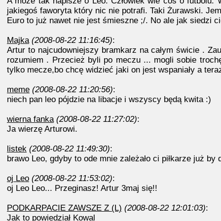
A może tak napisze o Leo. Człowiek wie coś o futbolu. 
jakiegoś faworyta który nic nie potrafi. Taki Żurawski
Euro to już nawet nie jest śmieszne ;/. No ale jak siedzi 
Majka
(2008-08-22 11:16:45)
:
Artur to najcudowniejszy bramkarz na całym świcie . Zauw
rozumiem . Przecież byli po meczu ... mogli sobie troc
tylko mecze,bo chcę widzieć jaki on jest wspaniały a teraz 
meme
(2008-08-22 11:20:56)
:
niech pan leo pójdzie na libacje i wszyscy będą kwita :)
wierna fanka
(2008-08-22 11:27:02)
:
Ja wierzę Arturowi.
listek
(2008-08-22 11:49:30)
:
brawo Leo, gdyby to ode mnie zależało ci piłkarze już by d
oj Leo
(2008-08-22 11:53:02)
:
oj Leo Leo... Przeginasz! Artur 3maj się!!
PODKARPACIE ZAWSZE Z (L)
(2008-08-22 12:01:03)
:
Jak to powiedział Kowal