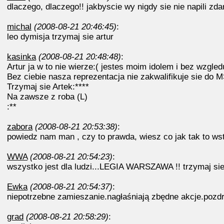
dlaczego, dlaczego!! jakbyscie wy nigdy sie nie napili zd
michal
(2008-08-21 20:46:45)
:
leo dymisja trzymaj sie artur
kasinka
(2008-08-21 20:48:48)
:
Artur ja w to nie wierze:( jestes moim idolem i bez wzgled
Bez ciebie nasza reprezentacja nie zakwalifikuje sie do MŚ
Trzymaj sie Artek:****
Na zawsze z roba (L)
:**
zabora
(2008-08-21 20:53:38)
:
powiedz nam man , czy to prawda, wiesz co jak tak to ws
WWA
(2008-08-21 20:54:23)
:
wszystko jest dla ludzi...LEGIA WARSZAWA !! trzymaj sie 
Ewka
(2008-08-21 20:54:37)
:
niepotrzebne zamieszanie.nagłaśniają zbędne akcje.pozdr
grad
(2008-08-21 20:58:29)
: