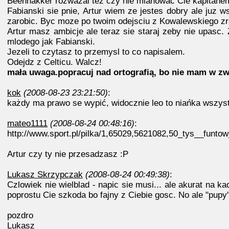
Beenhakker rozwazal tez czy nie mianowac Cie kapitanem po
Fabianski sie pnie, Artur wiem ze jestes dobry ale juz 
zarobic. Byc moze po twoim odejsciu z Kowalewskiego zro
Artur masz ambicje ale teraz sie staraj zeby nie upasc
mlodego jak Fabianski.
Jezeli to czytasz to przemysl to co napisalem.
Odejdz z Celticu. Walcz!
mała uwaga.popracuj nad ortografią, bo nie mam w zw
kok
(2008-08-23 23:21:50)
:
każdy ma prawo se wypić, widocznie leo to niańka wszystk
mateo1111
(2008-08-24 00:48:16)
:
http://www.sport.pl/pilka/1,65029,5621082,50_tys__funt
Artur czy ty nie przesadzasz :P
Lukasz Skrzypczak
(2008-08-24 00:49:38)
:
Czlowiek nie wielblad - napic sie musi... ale akurat na k
poprostu Cie szkoda bo fajny z Ciebie gosc. No ale "pupy"
pozdro
Lukasz