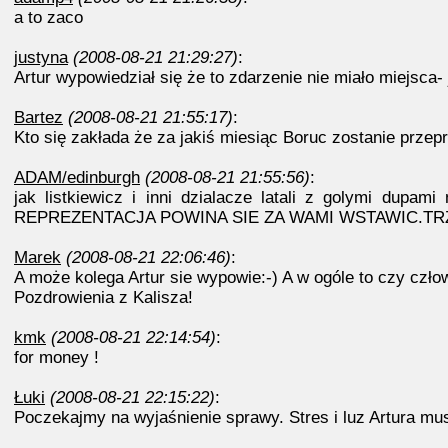
a to zaco
justyna
(2008-08-21 21:29:27)
:
Artur wypowiedział się że to zdarzenie nie miało miejsca-
Bartez
(2008-08-21 21:55:17)
:
Kto się zakłada że za jakiś miesiąc Boruc zostanie przep
ADAM/edinburgh
(2008-08-21 21:55:56)
:
jak listkiewicz i inni dzialacze latali z golymi dup
REPREZENTACJA POWINA SIE ZA WAMI WSTAWIC.TRZYMAJ S
Marek
(2008-08-21 22:06:46)
:
A może kolega Artur sie wypowie:-) A w ogóle to czy człowi
Pozdrowienia z Kalisza!
kmk
(2008-08-21 22:14:54)
:
for money !
Łuki
(2008-08-21 22:15:22)
:
Poczekajmy na wyjaśnienie sprawy. Stres i luz Artura musi