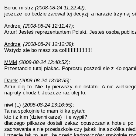
Boruc mistrz
(2008-08-24 11:22:42)
:
jeszcze leo bedzie załował tej decyzji a narazie trzymaj si
Andrzej
(2008-08-24 12:11:47)
:
Artur! Jesteś reprezentantem Polski. Jesteś osobą publi
Andrzej
(2008-08-24 12:12:39)
:
Wstydż sie bo masz za co!!!!!!!!!!!!!!!!!!
MMM
(2008-08-24 12:40:52)
:
Przestancie tutaj plakac. Poprostu poszedl sie z Kolegami
Darek
(2008-08-24 13:08:55)
:
Artur olej to. Nie Ty pierwszy nie ostatni. A nic wielkie
napruty chodził. Jeszcze raz olej to.
niwti(L)
(2008-08-24 13:16:55)
:
Ta na spokojnie to mam kilka pytań:
kto i z kim (dziennikarze) i ile wypił?
dlaczego piłkarze dostali zakaz opuszczania hotelu po
zachowania a nie przedszkole czy jakaś iina szkólka nied
i trzecie jak to jest, że część kadrowiczów spokojnie r