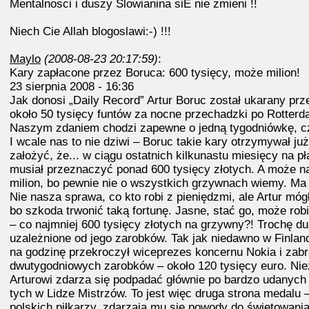
Mentalnosci i duszy Slowianina siE nie zmieni !!
Niech Cie Allah blogoslawi:-) !!!
Maylo
(2008-08-23 20:17:59)
:
Kary zapłacone przez Boruca: 600 tysięcy, może milion!
23 sierpnia 2008 - 16:36
Jak donosi „Daily Record” Artur Boruc został ukarany pr
około 50 tysięcy funtów za nocne przechadzki po Rotter
Naszym zdaniem chodzi zapewne o jedną tygodniówkę, czy
I wcale nas to nie dziwi – Boruc takie kary otrzymywał ju
założyć, że... w ciągu ostatnich kilkunastu miesięcy na pł
musiał przeznaczyć ponad 600 tysięcy złotych. A może n
milion, bo pewnie nie o wszystkich grzywnach wiemy. Ma
Nie nasza sprawa, co kto robi z pieniędzmi, ale Artur mó
bo szkoda trwonić taką fortunę. Jasne, stać go, może rob
– co najmniej 600 tysięcy złotych na grzywny?! Trochę d
uzależnione od jego zarobków. Tak jak niedawno w Finland
na godzinę przekroczył wiceprezes koncernu Nokia i zab
dwutygodniowych zarobków – około 120 tysięcy euro. Nie
Arturowi zdarza się podpadać głównie po bardzo udanych
tych w Lidze Mistrzów. To jest więc druga strona medalu 
polskich piłkarzy, zdarzają mu się powody do świętowani