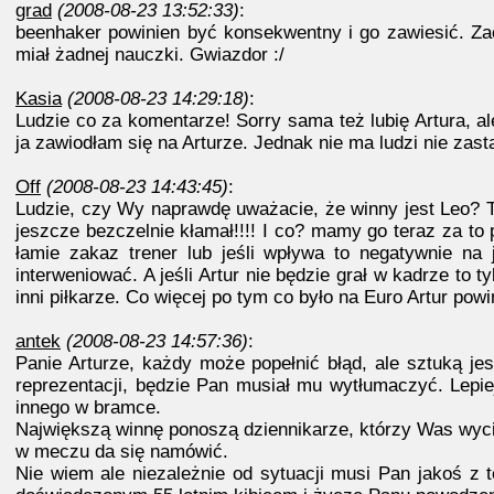
grad
(2008-08-23 13:52:33)
:
beenhaker powinien być konsekwentny i go zawiesić. Zac
miał żadnej nauczki. Gwiazdor :/
Kasia
(2008-08-23 14:29:18)
:
Ludzie co za komentarze! Sorry sama też lubię Artura, al
ja zawiodłam się na Arturze. Jednak nie ma ludzi nie zast
Off
(2008-08-23 14:43:45)
:
Ludzie, czy Wy naprawdę uważacie, że winny jest Leo? T
jeszcze bezczelnie kłamał!!!! I co? mamy go teraz za to po
łamie zakaz trener lub jeśli wpływa to negatywnie na 
interweniować. A jeśli Artur nie będzie grał w kadrze to 
inni piłkarze. Co więcej po tym co było na Euro Artur po
antek
(2008-08-23 14:57:36)
:
Panie Arturze, każdy może popełnić błąd, ale sztuką je
reprezentacji, będzie Pan musiał mu wytłumaczyć. Lepie
innego w bramce.
Największą winnę ponoszą dziennikarze, którzy Was wycią
w meczu da się namówić.
Nie wiem ale niezależnie od sytuacji musi Pan jakoś z