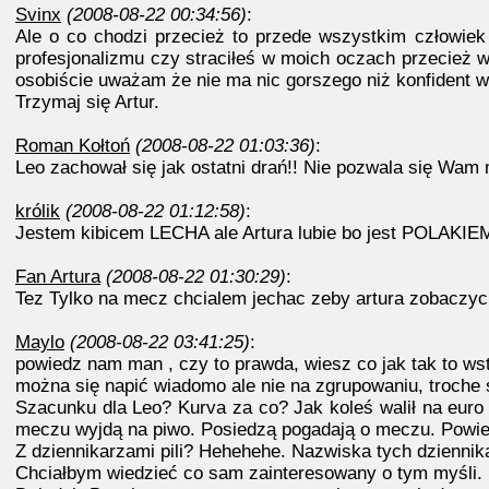
Svinx
(2008-08-22 00:34:56)
:
Ale o co chodzi przecież to przede wszystkim człowiek 
profesjonalizmu czy straciłeś w moich oczach przecież ws
osobiście uważam że nie ma nic gorszego niż konfident w 
Trzymaj się Artur.
Roman Kołtoń
(2008-08-22 01:03:36)
:
Leo zachował się jak ostatni drań!! Nie pozwala się Wam
królik
(2008-08-22 01:12:58)
:
Jestem kibicem LECHA ale Artura lubie bo jest POLAKIEM c
Fan Artura
(2008-08-22 01:30:29)
:
Tez Tylko na mecz chcialem jechac zeby artura zobaczyc 
Maylo
(2008-08-22 03:41:25)
:
powiedz nam man , czy to prawda, wiesz co jak tak to wst
można się napić wiadomo ale nie na zgrupowaniu, troche 
Szacunku dla Leo? Kurva za co? Jak koleś walił na euro z
meczu wyjdą na piwo. Posiedzą pogadają o meczu. Powied
Z dziennikarzami pili? Hehehehe. Nazwiska tych dziennik
Chciałbym wiedzieć co sam zainteresowany o tym myśli.