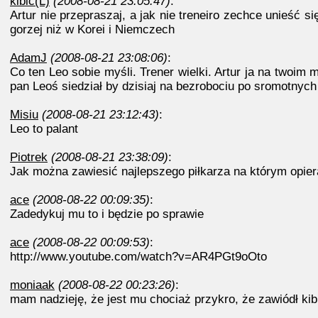
kibic(L)
(2008-08-21 23:05:47)
:
Artur nie przepraszaj, a jak nie treneiro zechce unieść s
gorzej niż w Korei i Niemczech
AdamJ
(2008-08-21 23:08:06)
:
Co ten Leo sobie myśli. Trener wielki. Artur ja na twoim m
pan Leoś siedział by dzisiaj na bezrobociu po sromotnych
Misiu
(2008-08-21 23:12:43)
:
Leo to palant
Piotrek
(2008-08-21 23:38:09)
:
Jak można zawiesić najlepszego piłkarza na którym opiera 
ace
(2008-08-22 00:09:35)
:
Zadedykuj mu to i będzie po sprawie
ace
(2008-08-22 00:09:53)
:
http://www.youtube.com/watch?v=AR4PGt9oOto
moniaak
(2008-08-22 00:23:26)
:
mam nadzieję, że jest mu chociaż przykro, że zawiódł kib