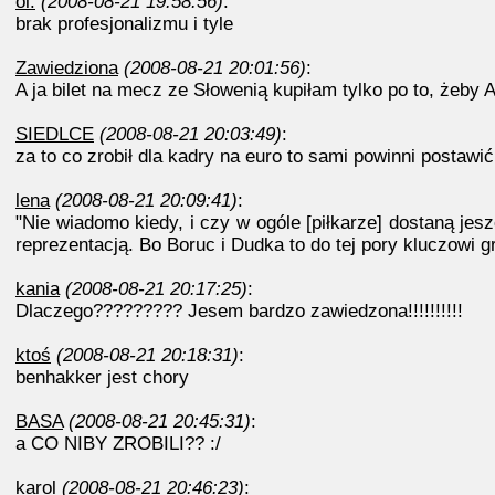
ol.
(2008-08-21 19:58:56)
:
brak profesjonalizmu i tyle
Zawiedziona
(2008-08-21 20:01:56)
:
A ja bilet na mecz ze Słowenią kupiłam tylko po to, żeby 
SIEDLCE
(2008-08-21 20:03:49)
:
za to co zrobił dla kadry na euro to sami powinni postaw
lena
(2008-08-21 20:09:41)
:
"Nie wiadomo kiedy, i czy w ogóle [piłkarze] dostaną jes
reprezentacją. Bo Boruc i Dudka to do tej pory kluczowi 
kania
(2008-08-21 20:17:25)
:
Dlaczego????????? Jesem bardzo zawiedzona!!!!!!!!!!
ktoś
(2008-08-21 20:18:31)
:
benhakker jest chory
BASA
(2008-08-21 20:45:31)
:
a CO NIBY ZROBILI?? :/
karol
(2008-08-21 20:46:23)
: