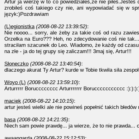
Artur ja wierzę w to co powiedziałeś,że nie piłeś.Jeste
zrobiłeś coś takiego czy nie, ani wypowiadać się w sp
język:)Pozdrawiam
(L)egionistka
(2008-08-22 13:39:52)
:
Nie noooo... sorry, ale żeby za takie coś od razu zawie
Orzełka na Euro??? Heh, no zdecydowanie coś nie tak...
straciłam szacunek do Leo. Wiadomo, że każdy od czasu do
na złe - ja do tej grupy się zaliczam!!! 3maj się, Artur!!!
Słoneczko
(2008-08-22 13:40:54)
:
dlaczego akurat Ty Artur? kurde w Tobie tkwiła siła zespołu
Woyo (L)
(2008-08-22 13:59:10)
:
Arturrrrr Borucccccccc Arturrrrrrr Boruccccccccccc :):):):)
maciek
(2008-08-22 14:10:15)
:
artur jesteś wielki ale nie powineś popełnić takich błedó
basa
(2008-08-22 14:21:35)
:
Niech sam powie prawdę... ja wierze, że to nie prawda... o
awaangarda
(2008-08-22 15:12:53)
: