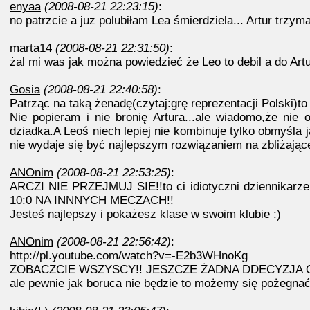
enyaa
(2008-08-21 22:23:15)
:
no patrzcie a juz polubiłam Lea śmierdziela... Artur trzy
marta14
(2008-08-21 22:31:50)
:
żal mi was jak można powiedzieć że Leo to debil a do Ar
Gosia
(2008-08-21 22:40:58)
:
Patrząc na taką żenadę(czytaj:grę reprezentacji Polski)to 
Nie popieram i nie bronię Artura...ale wiadomo,że nie o
dziadka.A Leoś niech lepiej nie kombinuje tylko obmyśla
nie wydaje się być najlepszym rozwiązaniem na zbliżające 
ANOnim
(2008-08-21 22:53:25)
:
ARCZI NIE PRZEJMUJ SIE!!to ci idiotyczni dzienn
10:0 NA INNNYCH MECZACH!!
Jesteś najlepszy i pokażesz klase w swoim klubie :)
ANOnim
(2008-08-21 22:56:42)
:
http://pl.youtube.com/watch?v=-E2b3WHnoKg
ZOBACZCIE WSZYSCY!! JESZCZE ŻADNA DDECYZJA O
ale pewnie jak boruca nie będzie to możemy się pożegnać