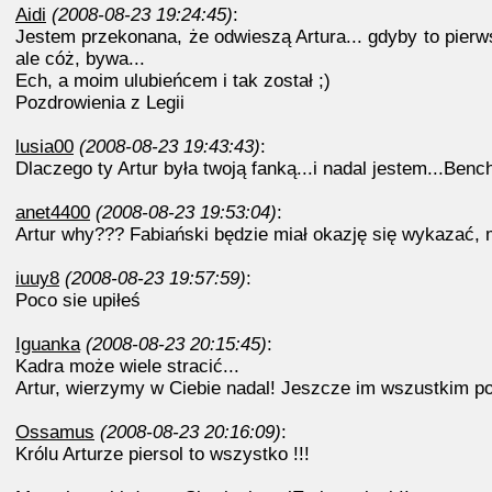
Aidi
(2008-08-23 19:24:45)
:
Jestem przekonana, że odwieszą Artura... gdyby to pierw
ale cóż, bywa...
Ech, a moim ulubieńcem i tak został ;)
Pozdrowienia z Legii
lusia00
(2008-08-23 19:43:43)
:
Dlaczego ty Artur była twoją fanką...i nadal jestem...Bench
anet4400
(2008-08-23 19:53:04)
:
Artur why??? Fabiański będzie miał okazję się wykazać, ma
iuuy8
(2008-08-23 19:57:59)
:
Poco sie upiłeś
Iguanka
(2008-08-23 20:15:45)
:
Kadra może wiele stracić...
Artur, wierzymy w Ciebie nadal! Jeszcze im wszustkim p
Ossamus
(2008-08-23 20:16:09)
:
Królu Arturze piersol to wszystko !!!