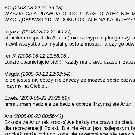
YO
(2008-08-22 21:36:13)
:
WYSZłA CAłA PRAWDA O IDOLU NASTOLATEK NIE MA
WYGLąDA!!!WSTYD..W DOMU OK..ALE NA KADRZE???
fugazzi
(2008-08-22 21:40:27)
:
stracilem respekt do Artura:( nie za wypicie jdnego czy 
mowil wszystko co myslal prosto z mostu... a czy go odwi
ren@
(2008-08-22 21:58:08)
:
Ludzie opamietajcie sie!!!! Kazdy ma prawo czasem zasza
Magda
(2008-08-22 22:02:54)
:
to że jestes najlepszy nie znaczy że możesz sobie pozwal
liczymy na Ciebie...
Ewela
(2008-08-22 23:25:59)
:
hmm...mam nadzieje ze bedzie dobrze.Trzymaj sie Artur!
Aro
(2008-08-23 00:56:42)
:
Szkoda że Artur tak zrobił:( Ale każdy ma prawo do błed
dla reprezentacji Polski. Dla nie Artur jest najlepszy
zrobiłeś może było do koca nie przemyślane ale teraz 