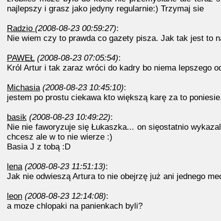
najlepszy i grasz jako jedyny regularnie:) Trzymaj sie
Radzio
(2008-08-23 00:59:27)
:
Nie wiem czy to prawda co gazety pisza. Jak tak jest to n
PAWEŁ
(2008-08-23 07:05:54)
:
Król Artur i tak zaraz wróci do kadry bo niema lepszego o
Michasia
(2008-08-23 10:45:10)
:
jestem po prostu ciekawa kto większą karę za to poniesie.
basik
(2008-08-23 10:49:22)
:
Nie nie faworyzuje się Łukaszka... on sięostatnio wykazal
chcesz ale w to nie wierze :)
Basia J z tobą :D
lena
(2008-08-23 11:51:13)
:
Jak nie odwieszą Artura to nie obejrzę już ani jednego mec
leon
(2008-08-23 12:14:08)
:
a moze chlopaki na panienkach byli?