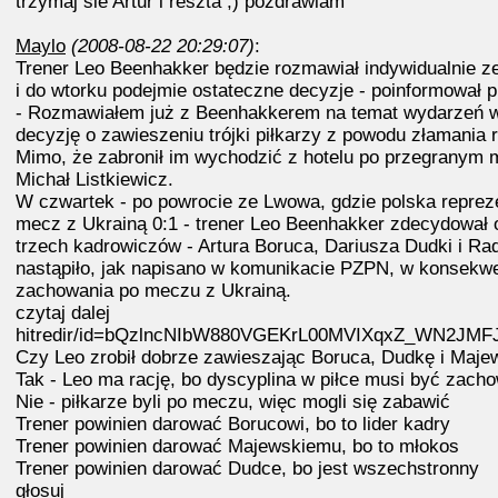
trzymaj sie Artur i reszta ;) pozdrawiam
Maylo
(2008-08-22 20:29:07)
:
Trener Leo Beenhakker będzie rozmawiał indywidualnie z
i do wtorku podejmie ostateczne decyzje - poinformował 
- Rozmawiałem już z Beenhakkerem na temat wydarzeń we
decyzję o zawieszeniu trójki piłkarzy z powodu złamania 
Mimo, że zabronił im wychodzić z hotelu po przegranym me
Michał Listkiewicz.
W czwartek - po powrocie ze Lwowa, gdzie polska repreze
mecz z Ukrainą 0:1 - trener Leo Beenhakker zdecydował 
trzech kadrowiczów - Artura Boruca, Dariusza Dudki i R
nastąpiło, jak napisano w komunikacie PZPN, w konsekwe
zachowania po meczu z Ukrainą.
czytaj dalej
hitredir/id=bQzlncNIbW880VGEKrL00MVIXqxZ_WN2JMFJ_N
Czy Leo zrobił dobrze zawieszając Boruca, Dudkę i Maje
Tak - Leo ma rację, bo dyscyplina w piłce musi być zach
Nie - piłkarze byli po meczu, więc mogli się zabawić
Trener powinien darować Borucowi, bo to lider kadry
Trener powinien darować Majewskiemu, bo to młokos
Trener powinien darować Dudce, bo jest wszechstronny
głosuj