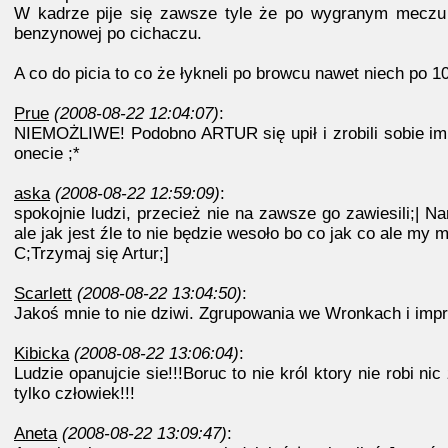
W kadrze pije się zawsze tyle że po wygranym meczu of
benzynowej po cichaczu.
A co do picia to co że łykneli po browcu nawet niech po 10
Prue
(2008-08-22 12:04:07)
:
NIEMOŻLIWE! Podobno ARTUR się upił i zrobili sobie imp
onecie ;*
aska
(2008-08-22 12:59:09)
:
spokojnie ludzi, przecież nie na zawsze go zawiesili;|
ale jak jest źle to nie będzie wesoło bo co jak co ale my
C;Trzymaj się Artur;]
Scarlett
(2008-08-22 13:04:50)
:
Jakoś mnie to nie dziwi. Zgrupowania we Wronkach i impr
Kibicka
(2008-08-22 13:06:04)
:
Ludzie opanujcie sie!!!Boruc to nie król ktory nie robi ni
tylko człowiek!!!
Aneta
(2008-08-22 13:09:47)
: