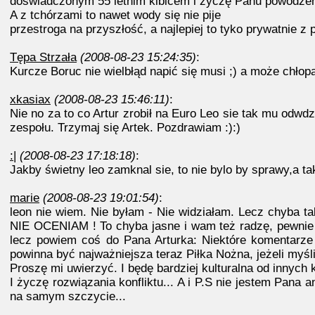
doświadczonym 55 letnim kibicem i życzę Panu powodzenia 
A z tchórzami to nawet wody się nie pije
przestroga na przyszłość, a najlepiej to tyko prywatnie z
Tępa Strzała
(2008-08-23 15:24:35)
:
Kurcze Boruc nie wielbłąd napić się musi ;) a może chło
xkasiax
(2008-08-23 15:46:11)
:
Nie no za to co Artur zrobił na Euro Leo sie tak mu odwd
zespołu. Trzymaj się Artek. Pozdrawiam :):)
:|
(2008-08-23 17:18:18)
:
Jakby świetny leo zamknal sie, to nie bylo by sprawy,a tak
marie
(2008-08-23 19:01:54)
:
leon nie wiem. Nie byłam - Nie widziałam. Lecz chyba t
NIE OCENIAM ! To chyba jasne i wam też radzę, pewnie po
lecz powiem coś do Pana Arturka: Niektóre komenta
powinna być najważniejsza teraz Piłka Nożna, jeżeli myśli
Proszę mi uwierzyć. I będę bardziej kulturalna od innych
I życzę rozwiązania konfliktu... A i P.S nie jestem Pana 
na samym szczycie...