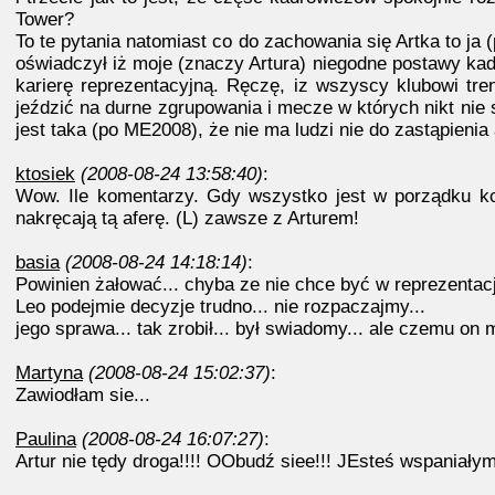
Tower?
To te pytania natomiast co do zachowania się Artka to ja
oświadczył iż moje (znaczy Artura) niegodne postawy k
karierę reprezentacyjną. Ręczę, iz wszyscy klubowi tre
jeździć na durne zgrupowania i mecze w których nikt nie s
jest taka (po ME2008), że nie ma ludzi nie do zastąpienia 
ktosiek
(2008-08-24 13:58:40)
:
Wow. Ile komentarzy. Gdy wszystko jest w porządku kom
nakręcają tą aferę. (L) zawsze z Arturem!
basia
(2008-08-24 14:18:14)
:
Powinien żałować... chyba ze nie chce być w reprezentacji
Leo podejmie decyzje trudno... nie rozpaczajmy...
jego sprawa... tak zrobił... był swiadomy... ale czemu on 
Martyna
(2008-08-24 15:02:37)
:
Zawiodłam sie...
Paulina
(2008-08-24 16:07:27)
:
Artur nie tędy droga!!!! OObudź siee!!! JEsteś wspaniały