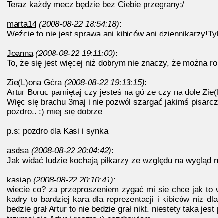
Teraz każdy mecz będzie bez Ciebie przegrany;/
marta14
(2008-08-22 18:54:18)
:
Weźcie to nie jest sprawa ani kibiców ani dziennikarzy!Tyl
Joanna
(2008-08-22 19:11:00)
:
To, że się jest więcej niż dobrym nie znaczy, że można r
Zie(L)ona Góra
(2008-08-22 19:13:15)
:
Artur Boruc pamiętaj czy jesteś na górze czy na dole Zie
Więc się brachu 3maj i nie pozwól szargać jakimś pisar
pozdro.. :) miej się dobrze
p.s: pozdro dla Kasi i synka
asdsa
(2008-08-22 20:04:42)
:
Jak widać ludzie kochają piłkarzy ze względu na wygląd n
kasiap
(2008-08-22 20:10:41)
:
wiecie co? za przeproszeniem zygać mi sie chce jak to 
kadry to bardziej kara dla reprezentacji i kibiców niz
bedzie grał Artur to nie bedzie grał nikt. niestety taka jest