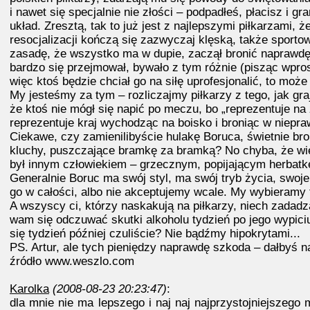
i nawet się specjalnie nie złości – podpadłeś, płacisz i g
układ. Zresztą, tak to już jest z najlepszymi piłkarzami, 
resocjalizacji kończą się zazwyczaj klęską, także sporto
zasadę, że wszystko ma w dupie, zaczął bronić naprawdę
bardzo się przejmował, bywało z tym różnie (pisząc wpros
więc ktoś będzie chciał go na siłę uprofesjonalić, to może
My jesteśmy za tym – rozliczajmy piłkarzy z tego, jak gra
że ktoś nie mógł się napić po meczu, bo „reprezentuje na
reprezentuje kraj wychodząc na boisko i broniąc w niepr
Ciekawe, czy zamienilibyście hulakę Boruca, świetnie bro
kluchy, puszczające bramkę za bramką? No chyba, że wie
był innym człowiekiem – grzecznym, popijającym herbatkę
Generalnie Boruc ma swój styl, ma swój tryb życia, swoj
go w całości, albo nie akceptujemy wcale. My wybieramy 
A wszyscy ci, którzy naskakują na piłkarzy, niech zadadz
wam się odczuwać skutki alkoholu tydzień po jego wypiciu
się tydzień później czuliście? Nie bądźmy hipokrytami...
PS. Artur, ale tych pieniędzy naprawdę szkoda – dałbyś 
źródło www.weszlo.com
Karolka
(2008-08-23 20:23:47)
:
dla mnie nie ma lepszego i naj naj najprzystojniejszego