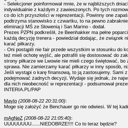
- Selekcjoner poinformował mnie, że w najbliższych dnia
indywidualnie z każdym z zawieszonych. Po tych rozmow
co do ich przyszłości w reprezentacji. Powinny one zapa
podtrzyma stanowisko z czwartku, to na pewno zabraknie
eliminacji MŚ ze Słowenią i San Marino - dodał.
Prezes PZPN podkreślił, że Beenhakker ma pełne poparc
każdą decyzję trenera - powiedział dodając, że związek n
karać piłkarzy.
- Oni postąpili nie fair przede wszystkim w stosunku do 
też mieli ochotę wyjść, ale potrafili się dostosować do zak
strony piłkarze we Lwowie nie mieli czego świętować, bo za
sprawa. Nie zamierzamy karać piłkarzy w inny sposób, n
Jeśli wystąpi o karę finansową, to ją zastosujemy. Sami z
podejmować żadnych decyzji. Wydaje się jednak, że najw
dla nich nieobecność w reprezentacji - podsumował prez
INTERIA.PL/PAP
Maylo
(2008-08-22 20:31:00)
:
Moge się założyć że Benchauer go nie odwiesi. W tej kadr
mAgNeZ
(2008-08-22 21:05:40)
:
UUUUUUUU......NIEDOBRZE!!!! Co to teraz będzie?