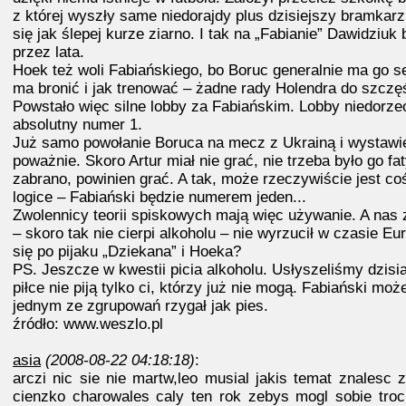
z której wyszły same niedorajdy plus dzisiejszy bramkarz 
się jak ślepej kurze ziarno. I tak na „Fabianie” Dawidziuk
przez lata.
Hoek też woli Fabiańskiego, bo Boruc generalnie ma go s
ma bronić i jak trenować – żadne rady Holendra do szczę
Powstało więc silne lobby za Fabiańskim. Lobby niedorze
absolutny numer 1.
Już samo powołanie Boruca na mecz z Ukrainą i wystawie
poważnie. Skoro Artur miał nie grać, nie trzeba było go fa
zabrano, powinien grać. A tak, może rzeczywiście jest co
logice – Fabiański będzie numerem jeden...
Zwolennicy teorii spiskowych mają więc używanie. A na
– skoro tak nie cierpi alkoholu – nie wyrzucił w czasie E
się po pijaku „Dziekana” i Hoeka?
PS. Jeszcze w kwestii picia alkoholu. Usłyszeliśmy dzisia
piłce nie piją tylko ci, którzy już nie mogą. Fabiański moż
jednym ze zgrupowań rzygał jak pies.
źródło: www.weszlo.pl
asia
(2008-08-22 04:18:18)
:
arczi nic sie nie martw,leo musial jakis temat znalesc
cienzko charowales caly ten rok zebys mogl sobie troche