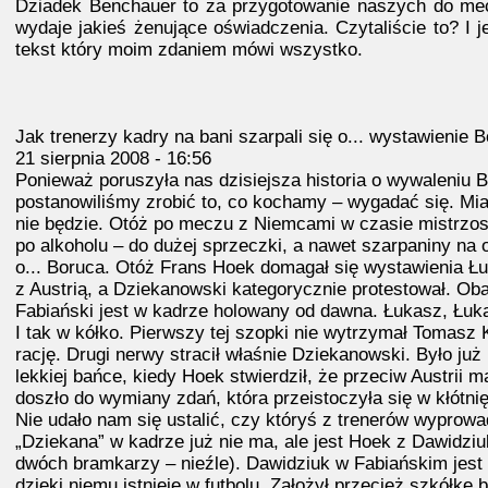
Dziadek Benchauer to za przygotowanie naszych do meczu
wydaje jakieś żenujące oświadczenia. Czytaliście to? I
tekst który moim zdaniem mówi wszystko.
Jak trenerzy kadry na bani szarpali się o... wystawienie 
21 sierpnia 2008 - 16:56
Ponieważ poruszyła nas dzisiejsza historia o wywaleniu B
postanowiliśmy zrobić to, co kochamy – wygadać się. Miał
nie będzie. Otóż po meczu z Niemcami w czasie mistrzos
po alkoholu – do dużej sprzeczki, a nawet szarpaniny na
o... Boruca. Otóż Frans Hoek domagał się wystawienia 
z Austrią, a Dziekanowski kategorycznie protestował. Obaj
Fabiański jest w kadrze holowany od dawna. Łukasz, Łuk
I tak w kółko. Pierwszy tej szopki nie wytrzymał Tomasz 
rację. Drugi nerwy stracił właśnie Dziekanowski. Było już
lekkiej bańce, kiedy Hoek stwierdził, że przeciw Austrii 
doszło do wymiany zdań, która przeistoczyła się w kłótni
Nie udało nam się ustalić, czy któryś z trenerów wyprowad
„Dziekana” w kadrze już nie ma, ale jest Hoek z Dawidzi
dwóch bramkarzy – nieźle). Dawidziuk w Fabiańskim jest 
dzięki niemu istnieje w futbolu. Założył przecież szkółk