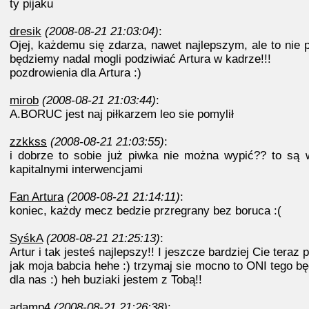
ty pijaku
dresik
(2008-08-21 21:03:04)
:
Ojej, każdemu się zdarza, nawet najlepszym, ale to nie 
będziemy nadal mogli podziwiać Artura w kadrze!!!
pozdrowienia dla Artura :)
mirob
(2008-08-21 21:03:44)
:
A.BORUC jest naj piłkarzem leo sie pomylił
zzkkss
(2008-08-21 21:03:55)
:
i dobrze to sobie już piwka nie można wypić?? to są
kapitalnymi interwencjami
Fan Artura
(2008-08-21 21:14:11)
:
koniec, każdy mecz bedzie przregrany bez boruca :(
SyśkA
(2008-08-21 21:25:13)
:
Artur i tak jesteś najlepszy!! I jeszcze bardziej Cie tera
jak moja babcia hehe :) trzymaj sie mocno to ONI tego b
dla nas :) heh buziaki jestem z Tobą!!
adamp4
(2008-08-21 21:26:38)
: