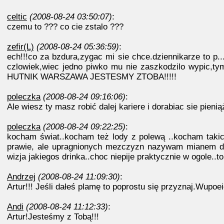
celtic
(2008-08-24 03:50:07)
:
czemu to ??? co cie zstalo ???
zefir(L)
(2008-08-24 05:36:59)
:
ech!!!co za bzdura,zygac mi sie chce.dziennikarze to p..
czlowiek,wiec jedno piwko mu nie zaszkodzilo wypic,tym
HUTNIK WARSZAWA JESTESMY ZTOBA!!!!!
poleczka
(2008-08-24 09:16:06)
:
Ale wiesz ty masz robić dalej kariere i dorabiac sie pieni
poleczka
(2008-08-24 09:22:25)
:
kocham świat..kocham też lody z polewą ..kocham takich
prawie, ale upragnionych mezczyzn nazywam mianem dri
wizja jakiegos drinka..choc niepije praktycznie w ogole..t
Andrzej
(2008-08-24 11:09:30)
:
Artur!!! Jeśli dałeś plamę to poprostu się przyznaj.Wupoe
Andi
(2008-08-24 11:12:33)
:
Artur!Jesteśmy z Tobą!!!