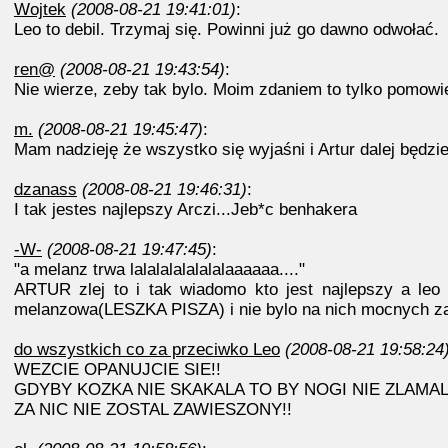
Wojtek
(2008-08-21 19:41:01)
:
Leo to debil. Trzymaj się. Powinni już go dawno odwołać.
ren@
(2008-08-21 19:43:54)
:
Nie wierze, zeby tak bylo. Moim zdaniem to tylko pomowi
m.
(2008-08-21 19:45:47)
:
Mam nadzieję że wszystko się wyjaśni i Artur dalej będzie
dzanass
(2008-08-21 19:46:31)
:
I tak jestes najlepszy Arczi...Jeb*c benhakera
-W-
(2008-08-21 19:47:45)
:
"a melanz trwa lalalalalalalalaaaaaa...."
ARTUR zlej to i tak wiadomo kto jest najlepszy a leo
melanzowa(LESZKA PISZA) i nie bylo na nich mocnych 
do wszystkich co za przeciwko Leo
(2008-08-21 19:58:24
WEZCIE OPANUJCIE SIE!!
GDYBY KOZKA NIE SKAKALA TO BY NOGI NIE ZLAMALA
ZA NIC NIE ZOSTAL ZAWIESZONY!!