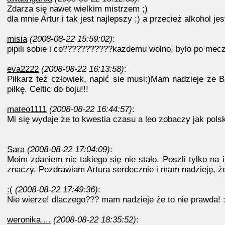
Zdarza się nawet wielkim mistrzem ;)
dla mnie Artur i tak jest najlepszy ;) a przecież alkohol je
misia
(2008-08-22 15:59:02)
:
pipili sobie i co???????????kazdemu wolno, bylo po meczu 
eva2222
(2008-08-22 16:13:58)
:
Piłkarz też człowiek, napić sie musi:)Mam nadzieje że 
piłkę. Celtic do boju!!!
mateo1111
(2008-08-22 16:44:57)
:
Mi się wydaje że to kwestia czasu a leo zobaczy jak polsk
Sara
(2008-08-22 17:04:09)
:
Moim zdaniem nic takiego się nie stało. Poszli tylko na
znaczy. Pozdrawiam Artura serdecznie i mam nadzieję, że 
:(
(2008-08-22 17:49:36)
:
Nie wierze! dlaczego??? mam nadzieje że to nie prawda! :
weronika....
(2008-08-22 18:35:52)
: