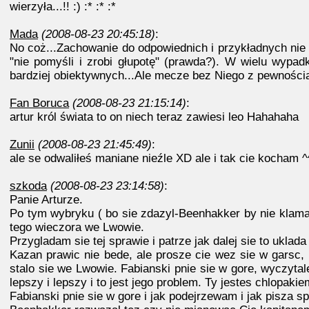
wierzyła...!! :) :* :* :*
Mada
(2008-08-23 20:45:18)
:
No coż...Zachowanie do odpowiednich i przykładnych nie n
"nie pomyśli i zrobi głupotę" (prawda?). W wielu wypad
bardziej obiektywnych...Ale mecze bez Niego z pewnością
Fan Boruca
(2008-08-23 21:15:14)
:
artur król świata to on niech teraz zawiesi leo Hahahaha
Zunii
(2008-08-23 21:45:49)
:
ale se odwaliłeś maniane nieźle XD ale i tak cie kocham ^
szkoda
(2008-08-23 23:14:58)
:
Panie Arturze.
Po tym wybryku ( bo sie zdazyl-Beenhakker by nie klamal 
tego wieczora we Lwowie.
Przygladam sie tej sprawie i patrze jak dalej sie to uklad
Kazan prawic nie bede, ale prosze cie wez sie w garsc,
stalo sie we Lwowie. Fabianski pnie sie w gore, wyczyt
lepszy i lepszy i to jest jego problem. Ty jestes chlopakie
Fabianski pnie sie w gore i jak podejrzewam i jak pisza