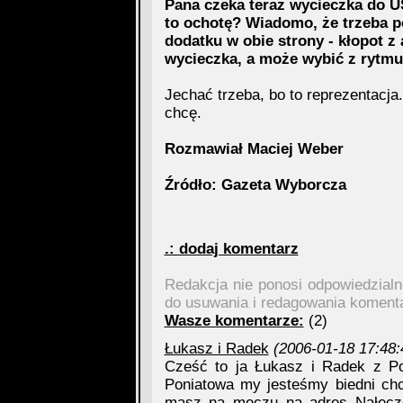
Pana czeka teraz wycieczka do 
to ochotę? Wiadomo, że trzeba po
dodatku w obie strony - kłopot z 
wycieczka, a może wybić z rytmu
Jechać trzeba, bo to reprezentacja
chcę.
Rozmawiał Maciej Weber
Źródło: Gazeta Wyborcza
.: dodaj komentarz
Redakcja nie ponosi odpowiedzial
do usuwania i redagowania koment
Wasze komentarze:
(2)
Łukasz i Radek
(2006-01-18 17:48:
Cześć to ja Łukasz i Radek z Po
Poniatowa my jesteśmy biedni chci
masz na meczu na adres Nałęczo