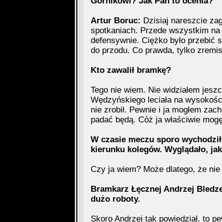
Górnikowi? Jak Pan to ocenia?
Artur Boruc:
Dzisiaj nareszcie za
spotkaniach. Przede wszystkim na 
defensywnie. Ciężko było przebić s
do przodu. Co prawda, tylko zremis
Kto zawalił bramkę?
Tego nie wiem. Nie widziałem jeszcz
Wędzyńskiego leciała na wysokości 
nie zrobił. Pewnie i ja mogłem zach
padać będą. Cóż ja właściwie mog
W czasie meczu sporo wychodził P
kierunku kolegów. Wyglądało, jak
Czy ja wiem? Może dlatego, że nie
Bramkarz Łęcznej Andrzej Bledze
dużo roboty.
Skoro Andrzej tak powiedział, to 