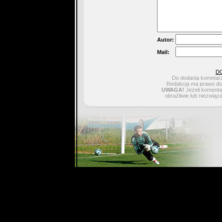
Autor:
Mail:
D
Do dodania kometarz
Redakcja ma prawo do 
UWAGA!
Jeżeli komentar
obraźliwie lub niezwiąz