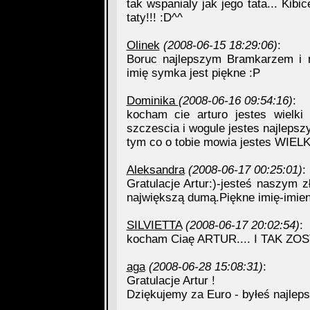
tak wspanialy jak jego tata... Kib
taty!!! :D^^
Olinek
(2008-06-15 18:29:06)
:
Boruc najlepszym Bramkarzem i n
imię symka jest piękne :P
Dominika
(2008-06-16 09:54:16)
:
kocham cie arturo jestes wielki
szczescia i wogule jestes najlepszy
tym co o tobie mowia jestes WI
Aleksandra
(2008-06-17 00:25:01)
:
Gratulacje Artur:)-jesteś naszym 
największą dumą.Piękne imię-imien
SILVIETTA
(2008-06-17 20:02:54)
:
kocham Ciaę ARTUR.... I TAK ZO
aga
(2008-06-28 15:08:31)
:
Gratulacje Artur !
Dziękujemy za Euro - byłeś najleps