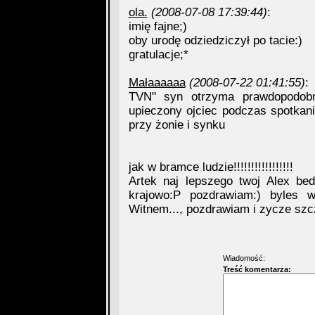
ola.
(2008-07-08 17:39:44)
:
imię fajne;)
oby urodę odziedziczył po tacie:)
gratulacje;*
Małaaaaaa
(2008-07-22 01:41:55)
:
TVN" syn otrzyma prawdopodobn
upieczony ojciec podczas spotkan
przy żonie i synku
jak w bramce ludzie!!!!!!!!!!!!!!!!!
Artek naj lepszego twoj Alex be
krajowo:P pozdrawiam:) byles
Witnem..., pozdrawiam i zycze szcze
Wiadomość:
Treść komentarza: