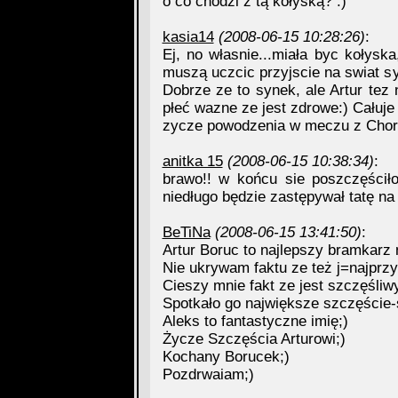
o co chodzi z tą kołyską? :)
kasia14
(2008-06-15 10:28:26)
:
Ej, no własnie...miała byc kołyska
muszą uczcic przyjscie na swiat sy
Dobrze ze to synek, ale Artur tez
płeć wazne ze jest zdrowe:) Całuj
zycze powodzenia w meczu z Chor
anitka 15
(2008-06-15 10:38:34)
:
brawo!! w końcu sie poszczęścił
niedługo będzie zastępywał tatę na
BeTiNa
(2008-06-15 13:41:50)
:
Artur Boruc to najlepszy bramkarz 
Nie ukrywam faktu ze też j=najprzys
Cieszy mnie fakt ze jest szczęśliwy
Spotkało go największe szczęście-
Aleks to fantastyczne imię;)
Życze Szczęścia Arturowi;)
Kochany Borucek;)
Pozdrwaiam;)