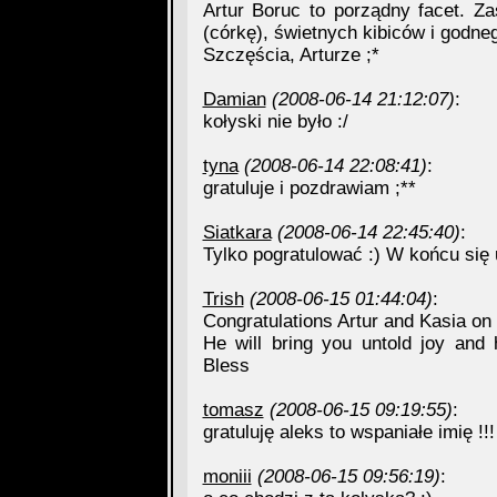
Artur Boruc to porządny facet. Z
(córkę), świetnych kibiców i godne
Szczęścia, Arturze ;*
Damian
(2008-06-14 21:12:07)
:
kołyski nie było :/
tyna
(2008-06-14 22:08:41)
:
gratuluje i pozdrawiam ;**
Siatkara
(2008-06-14 22:45:40)
:
Tylko pogratulować :) W końcu się 
Trish
(2008-06-15 01:44:04)
:
Congratulations Artur and Kasia on th
He will bring you untold joy and 
Bless
tomasz
(2008-06-15 09:19:55)
:
gratuluję aleks to wspaniałe imię !
moniii
(2008-06-15 09:56:19)
: