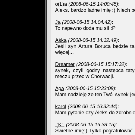
o(L)a
(2008-06-15 14:00:45)
:
Aleks, bardzo ładne imię ;) Niech bę
Ja
(2008-06-15 14:04:42)
:
To napewno doda mu sił :P
Aśka
(2008-06-15 14:32:49)
:
Jeśli syn Artura Boruca będzie t
więcej...
Dreamer
(2008-06-15 15:17:32)
:
synek, czyli godny następca taty
meczu przeciw Chorwacji.
Aga
(2008-06-15 15:33:08)
:
Mam nadzieję ze ten Twój synek jes
karol
(2008-06-15 16:32:44)
:
Mam pytanie czy Aleks do zdrobnie
.:K:.
(2008-06-15 16:38:15)
:
Świetne imię:) Tylko pogratulować