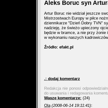
Aleks Boruc syn Artur
Artur Boruc nie widział jeszcze sw
Mistrzostwach Europy w piłce nożne
dziennikarze "Dzień Dobry TVN" s
nadzieję, że świeżo upieczony ojc
będzie w bramce, a nie przy żonie 
w wykonaniu naszych kadrowiczów
Źródło: efakt.pl
.: dodaj komentarz
Redakcja nie ponosi odpowiedzial
do usuwania i redagowania koment
Wasze komentarze:
(24)
Ola
(2008-06-14 19:11:41)
: