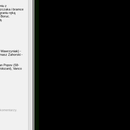
niu z
szczaka i bramce
raniu ręką
 Boruc.
ą.
 Wawrzyniak) -
masz Zahorski -
ran Popov (58-
olozani), Vanco
 komentarzy.