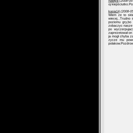
Nadiya
(2008-05
oj kiepściutko.P
kasia14
(2008-05
Wiem ze to skł
wiecej...Trudno
poziomu gry,bo 
zobaczyc nasze 
po wyczerpujac
zaprezetował on 
ja mogł chyba za
zycze mu powod
polakow.Pozdrowi