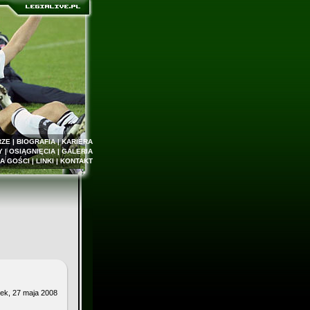
RZE
|
BIOGRAFIA
|
KARIERA
Y
|
OSIĄGNIĘCIA
|
GALERIA
A GOŚCI
|
LINKI
|
KONTAKT
ek, 27 maja 2008