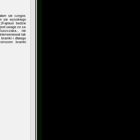
ałam sie czegos
am sie wysokiego
Fajniusi bedzie
 pod uwage ze sa
uszczaka... nie
interweniował tak
 bramki i dlatego
strozem bramki