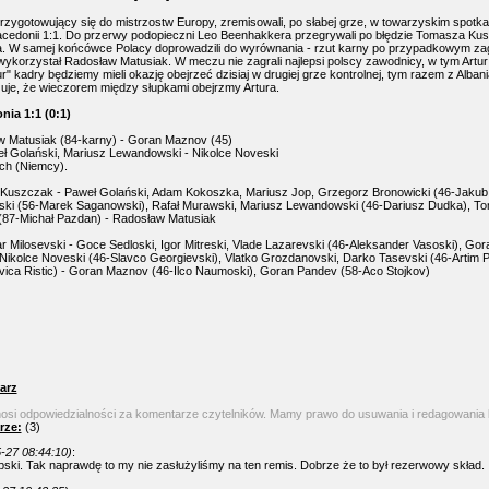
przygotowujący się do mistrzostw Europy, zremisowali, po słabej grze, w towarzyskim spotka
acedonii 1:1. Do przerwy podopieczni Leo Beenhakkera przegrywali po błędzie Tomasza Ku
 W samej końcówce Polacy doprowadzili do wyrównania - rzut karny po przypadkowym zag
ykorzystał Radosław Matusiak. W meczu nie zagrali najlepsi polscy zawodnicy, w tym Artur
r" kadry będziemy mieli okazję obejrzeć dzisiaj w drugiej grze kontrolnej, tym razem z Albani
je, że wieczorem między słupkami obejrzmy Artura.
nia 1:1 (0:1)
w Matusiak (84-karny) - Goran Maznov (45)
weł Golański, Mariusz Lewandowski - Nikolce Noveski
ych (Niemcy).
Kuszczak - Paweł Golański, Adam Kokoszka, Mariusz Jop, Grzegorz Bronowicki (46-Jakub
ki (56-Marek Saganowski), Rafał Murawski, Mariusz Lewandowski (46-Dariusz Dudka), To
(87-Michał Pazdan) - Radosław Matusiak
ar Milosevski - Goce Sedloski, Igor Mitreski, Vlade Lazarevski (46-Aleksander Vasoski), Go
 Nikolce Noveski (46-Slavco Georgievski), Vlatko Grozdanovski, Darko Tasevski (46-Artim P
vica Ristic) - Goran Maznov (46-Ilco Naumoski), Goran Pandev (58-Aco Stojkov)
arz
nosi odpowiedzialności za komentarze czytelników. Mamy prawo do usuwania i redagowania
rze:
(3)
-27 08:44:10)
:
pski. Tak naprawdę to my nie zasłużyliśmy na ten remis. Dobrze że to był rezerwowy skład.