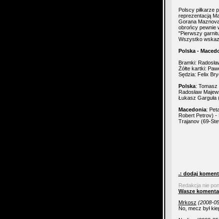
Polscy piłkarze 
reprezentacją M
Gorana Maznova.
obrońcy pewnie w
"Pierwszy garnitu
Wszystko wskazu
Polska - Macedo
Bramki: Radosła
Żółte kartki: Pa
Sędzia: Felix Br
Polska
: Tomasz 
Radosław Majews
Łukasz Garguła 
Macedonia
: Pet
Robert Petrov) -
Trajanov (69-Ste
.: dodaj koment
Redakcja nie po
Wasze komenta
Mrkosz
(2008-05
No, mecz był kie