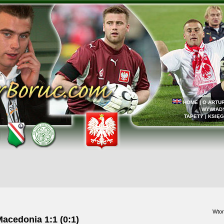
HOME
|
O ARTU
WYWIAD
TAPETY
|
KSIĘG
Wtor
Macedonia 1:1 (0:1)