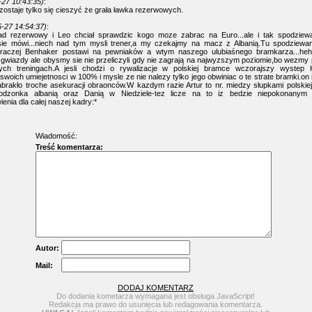
-27 10:43:35)
:
ozostaje tylko się cieszyć że grała ławka rezerwowych.
-27 14:54:37)
:
ad rezerwowy i Leo chciał sprawdzic kogo moze zabrac na Euro...ale i tak spodziew
 sie mówi...niech nad tym mysli trener,a my czekajmy na macz z Albanią.Tu spodziew
raczej Benhaker postawi na pewniaków a wtym naszego ulubiaśnego bramkarza...heh:)
gwiazdy ale obysmy sie nie przeliczyli gdy nie zagrają na najwyzszym poziomie,bo wezmy
ych treningach.A jesli chodzi o rywalizacje w polskiej bramce wczorajszy wystep K
swoich umiejetnosci w 100% i mysle ze nie nalezy tylko jego obwiniac o te strate bramki.on 
brakło troche asekuracji obraonców.W kazdym razie Artur to nr. miedzy słupkami polskiej
zonka albanią oraz Danią w Niedziele-tez licze na to iz bedzie niepokonanym 
enia dla całej naszej kadry:*
Wiadomość:
Treść komentarza:
Autor:
Mail:
DODAJ KOMENTARZ
Do dodania kometarza wymagana jest obsługa JavaScript!
Redakcja ma prawo do usunięcia lub redagowania komentarza.