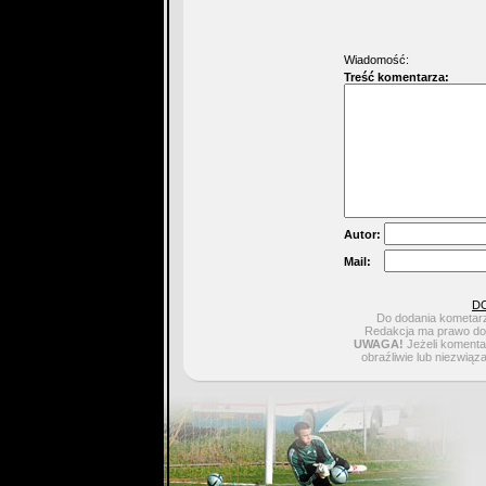
Wiadomość:
Treść komentarza:
Autor:
Mail:
D
Do dodania kometarz
Redakcja ma prawo do 
UWAGA!
Jeżeli komentar
obraźliwie lub niezwiąz