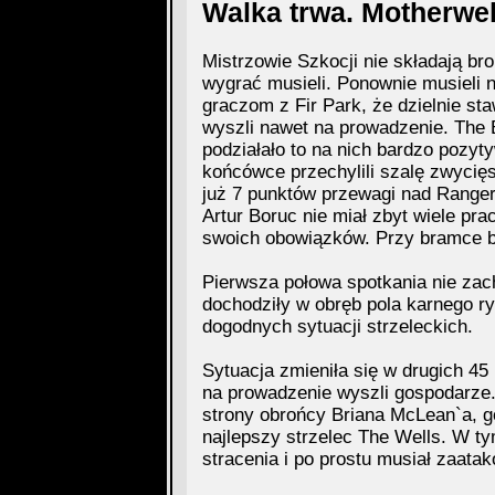
Walka trwa. Motherwell 
Mistrzowie Szkocji nie składają bro
wygrać musieli. Ponownie musieli n
graczom z Fir Park, że dzielnie s
wyszli nawet na prowadzenie. The B
podziałało to na nich bardzo pozyt
końcówce przechylili szalę zwycię
już 7 punktów przewagi nad Ranger
Artur Boruc nie miał zbyt wiele pr
swoich obowiązków. Przy bramce b
Pierwsza połowa spotkania nie zac
dochodziły w obręb pola karnego ryw
dogodnych sytuacji strzeleckich.
Sytuacja zmieniła się w drugich 45
na prowadzenie wyszli gospodarze. 
strony obrońcy Briana McLean`a, g
najlepszy strzelec The Wells. W ty
stracenia i po prostu musiał zaata