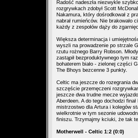
Radość nadeszła niezwykle szybko
rozgrywkach zdobył Scott McDonald
Nakamura, który dośrodkował z pr
nabrał rumieńców. Nie brakowało ci
każdy z zespołów dąży do zgarnięcia
Większa determinacja i umiejętnośc
wyszli na prowadzenie po strzale 
rzutu rożnego Barry Robson. Młody
zastąpił bezproduktywnego tym raz
bohaterem biało - zielonej części Gl
The Bhoys bezcenne 3 punkty.
Celtic ma jeszcze do rozegrania d
szczęście przemęczeni rozgrywkami
jeszcze dwa trudne mecze wyjazdowe
Aberdeen. A do tego dochodzi fina
mistrzostwo dla Artura i kolegów sta
wielkrotnie w tym sezonie udowodn
finiszu. Trzymajmy kciuki, że tak t
Motherwell - Celtic 1:2 (0:0)