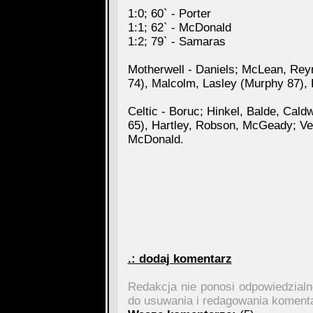
1:0; 60` - Porter
1:1; 62` - McDonald
1:2; 79` - Samaras
Motherwell - Daniels; McLean, Re
74), Malcolm, Lasley (Murphy 87), F
Celtic - Boruc; Hinkel, Balde, Cal
65), Hartley, Robson, McGeady; Ve
McDonald.
.: dodaj komentarz
Redakcja nie ponosi odpowiedzial
do usuwania i redagowania koment