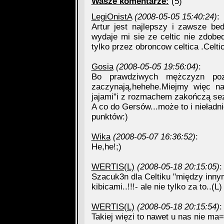
Wasze komentarze:
(5)
LegiOnistA
(2008-05-05 15:40:24)
:
Artur jest najlepszy i zawsze be
wydaje mi sie ze celtic nie zdobed
tylko przez obroncow celtica .Celtic
Gosia
(2008-05-05 19:56:04)
:
Bo prawdziwych mężczyzn poz
zaczynają,hehehe.Miejmy więc na
jajami"i z rozmachem zakończą se
A co do Gersów...może to i nieładni
punktów:)
Wika
(2008-05-07 16:36:52)
:
He,he!;)
WERTIS(L)
(2008-05-18 20:15:05)
:
Szacuk3n dla Celtiku "między innym
kibicami..!!!- ale nie tylko za to..(
WERTIS(L)
(2008-05-18 20:15:54)
:
Takiej więzi to nawet u nas nie ma=