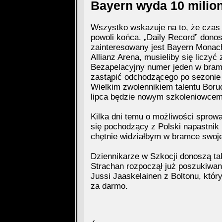
Bayern wyda 10 milio
Wszystko wskazuje na to, że czas 
powoli końca. „Daily Record” dono
zainteresowany jest Bayern Monac
Allianz Arena, musieliby się liczyć
Bezapelacyjny numer jeden w bramc
zastąpić odchodzącego po sezonie 
Wielkim zwolennikiem talentu Boru
lipca będzie nowym szkoleniowce
Kilka dni temu o możliwości spro
się pochodzący z Polski napastnik 
chętnie widziałbym w bramce swojej
Dziennikarze w Szkocji donoszą t
Strachan rozpoczął już poszukiwa
Jussi Jaaskelainen z Boltonu, któr
za darmo.