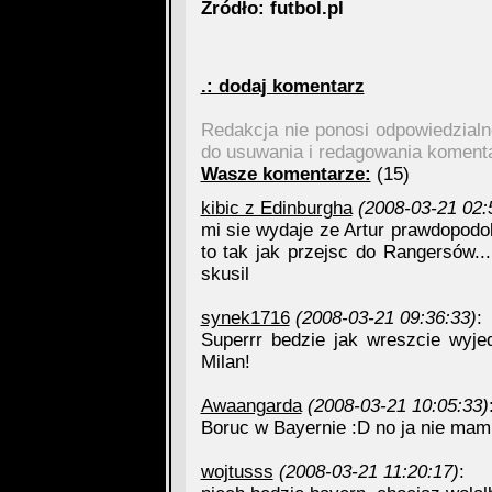
Źródło: futbol.pl
.: dodaj komentarz
Redakcja nie ponosi odpowiedzial
do usuwania i redagowania koment
Wasze komentarze:
(15)
kibic z Edinburgha
(2008-03-21 02:
mi sie wydaje ze Artur prawdopodo
to tak jak przejsc do Rangersów..
skusil
synek1716
(2008-03-21 09:36:33)
:
Superrr bedzie jak wreszcie wyjed
Milan!
Awaangarda
(2008-03-21 10:05:33)
Boruc w Bayernie :D no ja nie mam
wojtusss
(2008-03-21 11:20:17)
: