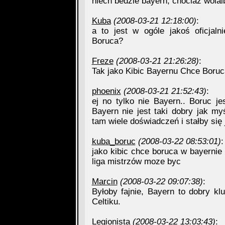
niech bedzie bayern, chociaz wola
Kuba
(2008-03-21 12:18:00)
:
a to jest w ogóle jakoś oficjal
Boruca?
Freze
(2008-03-21 21:26:28)
:
Tak jako Kibic Bayernu Chce Boruc
phoenix
(2008-03-21 21:52:43)
:
ej no tylko nie Bayern.. Boruc j
Bayern nie jest taki dobry jak my
tam wiele doświadczeń i stałby się
kuba_boruc
(2008-03-22 08:53:01)
:
jako kibic chce boruca w bayernie
liga mistrzów moze byc
Marcin
(2008-03-22 09:07:38)
:
Byłoby fajnie, Bayern to dobry k
Celtiku.
Legionista
(2008-03-22 13:03:43)
: