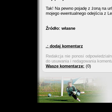
Tak! Na pewno pojadę z żoną na url
mojego ewentualnego odejścia z Leg
Źródło: własne
.: dodaj komentarz
Redakcja nie ponosi odpowiedzial
do usuwania i redagowania koment
Wasze komentarze:
(0)