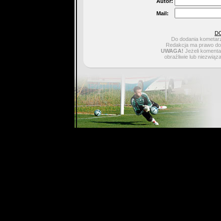
Autor:
Mail:
D
Do dodania kometarz
Redakcja ma prawo do 
UWAGA!
Jeżeli komentar
obraźliwie lub niezwiąz