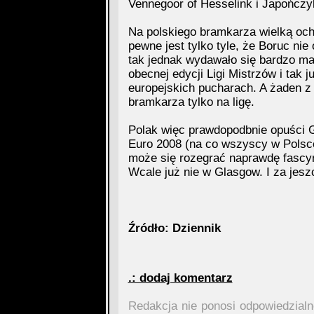
Vennegoor of Hesselink i Japończ
Na polskiego bramkarza wielką och
pewne jest tylko tyle, że Boruc nie
tak jednak wydawało się bardzo m
obecnej edycji Ligi Mistrzów i tak
europejskich pucharach. A żaden 
bramkarza tylko na ligę.
Polak więc prawdopodbnie opuści G
Euro 2008 (na co wszyscy w Polsc
może się rozegrać naprawdę fascyn
Wcale już nie w Glasgow. I za jesz
Źródło: Dziennik
.: dodaj komentarz
Redakcja nie ponosi odpowiedzial