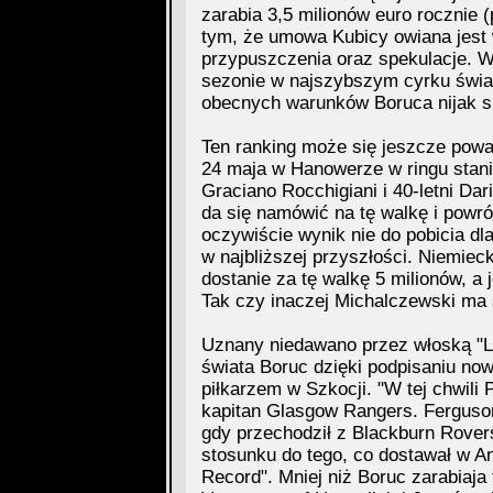
zarabia 3,5 milionów euro rocznie 
tym, że umowa Kubicy owiana jest w
przypuszczenia oraz spekulacje. 
sezonie w najszybszym cyrku świat
obecnych warunków Boruca nijak s
Ten ranking może się jeszcze powa
24 maja w Hanowerze w ringu stani
Graciano Rocchigiani i 40-letni Da
da się namówić na tę walkę i powró
oczywiście wynik nie do pobicia dl
w najbliższej przyszłości. Niemiec
dostanie za tę walkę 5 milionów, a 
Tak czy inaczej Michalczewski ma
Uznany niedawano przez włoską "L
świata Boruc dzięki podpisaniu now
piłkarzem w Szkocji. "W tej chwili 
kapitan Glasgow Rangers. Ferguson 
gdy przechodził z Blackburn Rover
stosunku do tego, co dostawał w An
Record". Mniej niż Boruc zarabiaja