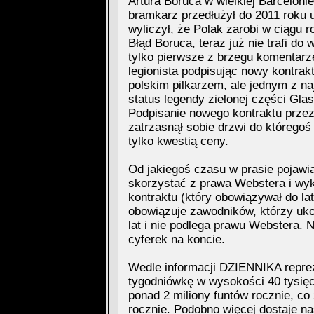
Artura Boruca w wielkiej Barcelon
bramkarz przedłużył do 2011 roku
wyliczył, że Polak zarobi w ciągu r
Błąd Boruca, teraz już nie trafi do 
tylko pierwsze z brzegu komentarz
legionista podpisując nowy kontrakt 
polskim pilkarzem, ale jednym z na
status legendy zielonej części Gla
Podpisanie nowego kontraktu przez
zatrzasnął sobie drzwi do któregoś
tylko kwestią ceny.
Od jakiegoś czasu w prasie pojawia
skorzystać z prawa Webstera i wyku
kontraktu (który obowiązywał do la
obowiązuje zawodników, którzy ukoń
lat i nie podlega prawu Webstera. N
cyferek na koncie.
Wedle informacji DZIENNIKA repr
tygodniówkę w wysokości 40 tysięcy
ponad 2 miliony funtów rocznie, co
rocznie. Podobno więcej dostaje na