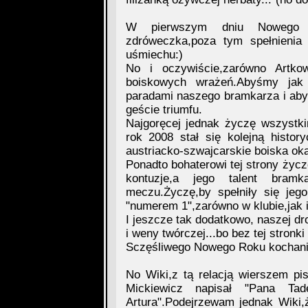
W pierwszym dniu Nowego
zdróweczka,poza tym spełnienia
uśmiechu:)
No i oczywiście,zarówno Artko
boiskowych wrażeń.Abyśmy jak n
paradami naszego bramkarza i aby
geście triumfu.
Najgoręcej jednak życzę wszyst
rok 2008 stał się kolejną history
austriacko-szwajcarskie boiska ok
Ponadto bohaterowi tej strony życz
kontuzje,a jego talent bram
meczu.Życzę,by spełniły się je
"numerem 1",zarówno w klubie,jak i
I jeszcze tak dodatkowo, naszej dro
i weny twórczej...bo bez tej stronki
Sczęśliwego Nowego Roku kochani!
No Wiki,z tą relacją wierszem pi
Mickiewicz napisał "Pana Tad
Artura".Podejrzewam jednak Wiki,