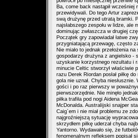
powrócił po miesięcznej przerwie s
Ba, come back nastąpił wcześniej 
przewidywali. Do tego Artur zaprez
swą drużynę przed utratą bramki. Po
najsłabszego zespołu w lidze, ale 
dominując zwłaszcza w drugiej czę
Początek gry zapowiadał łatwe zwy
przygniatającą przewagę, często za
Nie miało to jednak przełożenia na
gospodarzy drużyna z angielsko - 
uzyskanie korzystnego rezultatu i
minucie Celtic stworzył właściwie 
razu Derek Riordan posłał piłkę do 
gola nie uznał. Chyba niesłusznie.
gości i po raz pierwszy w poważnych
pierwszorzędnie. Nie minęło jednak 
piłka trafiła pod nogi Aidena McGe
McDonalda. Australijski snajper s
Caig`em i nie miał problemu ze zd
najgroźniejszą sytuację wypracowa
skrzydłem piłkę uderzał chyba naj
Yantorno. Wydawało się, że futboló
fenomenalnym refleksem popisał się