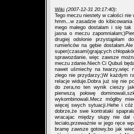
Wiki
(2007-12-31 20:17:40)
:
Tego meczu niestety w całości nie
hmm...w zasadzie do kibicowania
mego małego dostałam i się tak
jasna o meczu zapomniałam;)Pier
drugiej odsłonie przystąpiłam do
rumieńców na gębie dostałam.Ale
super(czasami)grających chłopakó
sprawozdanie, więc zawsze można
meczu zdanie.Niech Ci Qubuś będą d
nawet uśmiechy na twarzy,więc n
złego nie przydarzy;)W każdym ra
relacje widuje.Dobra już się nie 
do zera,no ten wynik cieszy jak
pierwszą połowę dominowali,s
wykombinowali.Mecz mógłby mieć
więcej swych sytuacji.Hehe i cóż
dobrze,że swe kontrataki spaprał
wracajac między słupy nie dał 
leciało,przeważnie w jego ręce wp
bramę zawsze gotowy,bo jak wieci