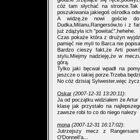
cóż tam słychać na stronce.Tak 
poszukiwania jakiegoś ośrodka od
A widzę,że nowi goście do n
Dudka,Milanu,Rangersów,to i z fa
już zdążyła ich "powitać",hehehe.
Czas pokaże która z drużyn wyjdz
pamięć nie myli to Barca nie popisa
Bardzo cieszy fakt,że Arti powr
stylu.Miejmy nadzieję,że w mecz
górą.
Tylko jaki bęcwał wpadł na pomy
jeszcze o takiej porze.Trzeba będzi
No cóż dzisiaj Sylwester,więc życ
Oskar
(2007-12-31 13:20:11)
:
Ja od początku widziałem że Artur
klasę jak przystało na najleps
zawsze robi to co do niego nalezy
mona
(2007-12-31 16:17:02)
:
Jutrzejszy mecz z Rangersami
O'Donnell'a...