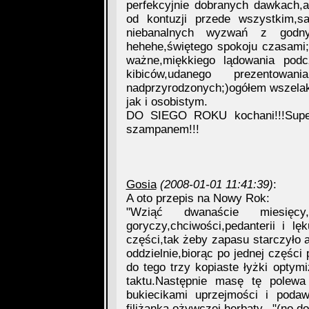
perfekcyjnie dobranych dawkach,
od kontuzji przede wszystkim,s
niebanalnych wyzwań z godn
hehehe,świętego spokoju czasami;
ważne,miękkiego lądowania pod
kibiców,udanego prezentow
nadprzyrodzonych;)ogółem wszela
jak i osobistym.
DO SIEGO ROKU kochani!!!Super
szampanem!!!
Gosia
(2008-01-01 11:41:39)
:
A oto przepis na Nowy Rok:
"Wziąć dwanaście miesi
goryczy,chciwości,pedanterii i l
części,tak żeby zapasu starczyło 
oddzielnie,biorąc po jednej części
do tego trzy kopiaste łyżki optymiz
taktu.Następnie masę tę polewa 
bukiecikami uprzejmości i poda
filiżanką ożywczej herbaty..."(no d