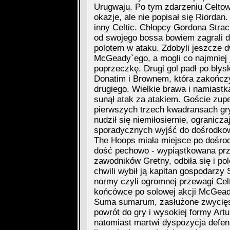
Urugwaju. Po tym zdarzeniu Celtowi
okazje, ale nie popisał się Riordan
inny Celtic. Chłopcy Gordona Stra
od swojego bossa bowiem zagrali 
polotem w ataku. Zdobyli jeszcze d
McGeady`ego, a mogli co najmniej j
poprzeczkę. Drugi gol padł po błys
Donatim i Brownem, która zakończy
drugiego. Wielkie brawa i namiast
sunął atak za atakiem. Goście zupe
pierwszych trzech kwadransach gry.
nudził się niemiłosiernie, ogranic
sporadycznych wyjść do dośrodkow
The Hoops miała miejsce po dośrod
dość pechowo - wypiąstkowana prze
zawodników Gretny, odbiła się i pol
chwili wybił ją kapitan gospodarz
normy czyli ogromnej przewagi Celt
końcówce po solowej akcji McGead
Suma sumarum, zasłużone zwycięst
powrót do gry i wysokiej formy Art
natomiast martwi dyspozycja defe