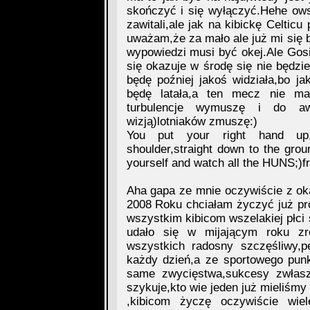
skończyć i się wyłączyć.Hehe ow
zawitali,ale jak na kibickę Celticu
uważam,że za mało ale już mi się ba
wypowiedzi musi być okej.Ale Gos
się okazuje w środę się nie będzi
będę poźniej jakoś widziała,bo ja
będę latała,a ten mecz nie ma
turbulencje wymuszę i do awa
wizją)lotniaków zmuszę:)
You put your right hand up,y
shoulder,straight down to the gro
yourself and watch all the HUNS;)fre
Aha gapa ze mnie oczywiście z oka
2008 Roku chciałam życzyć już pro
wszystkim kibicom wszelakiej płci 
udało się w mijającym roku zr
wszystkich radosny szczęśliwy,p
każdy dzień,a ze sportowego pun
same zwycięstwa,sukcesy zwłasz
szykuje,kto wie jeden już mieliśmy
,kibicom życzę oczywiście wi