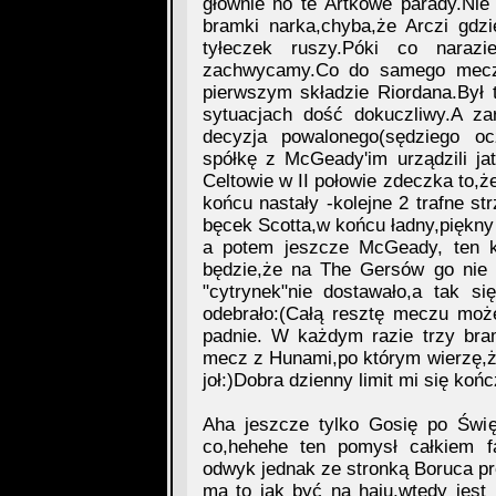
głównie no te Artkowe parady.Nie
bramki narka,chyba,że Arczi gdz
tyłeczek ruszy.Póki co naraz
zachwycamy.Co do samego meczu
pierwszym składzie Riordana.Był t
sytuacjach dość dokuczliwy.A za
decyzja powalonego(sędziego o
spółkę z McGeady'im urządzili jatk
Celtowie w II połowie zdeczka to,ż
końcu nastały -kolejne 2 trafne str
bęcek Scotta,w końcu ładny,piękny p
a potem jeszcze McGeady, ten ko
będzie,że na The Gersów go nie b
"cytrynek"nie dostawało,a tak s
odebrało:(Całą resztę meczu moż
padnie. W każdym razie trzy bram
mecz z Hunami,po którym wierzę,że 
joł:)Dobra dzienny limit mi się ko
Aha jeszcze tylko Gosię po Świ
co,hehehe ten pomysł całkiem f
odwyk jednak ze stronką Boruca pr
ma to jak być na haju,wtedy jest 