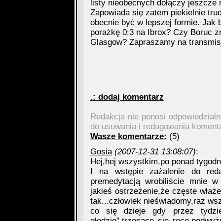
listy nieobecnych dołączy jeszcze
Zapowiada się zatem piekielnie tr
obecnie być w lepszej formie. Jak 
porażkę 0:3 na Ibrox? Czy Boruc zn
Glasgow? Zapraszamy na transmisję
.: dodaj komentarz
Redakcja nie ponosi odpowiedzial
do usuwania i redagowania koment
Wasze komentarze:
(5)
Gosia
(2007-12-31 13:08:07)
:
Hej,hej wszystkim,po ponad tygodni
I na wstępie zażalenie do redak
premedytacją wrobiliście mnie w
jakieś ostrzeżenie,że częste włażen
tak...człowiek nieświadomy,raz wsz
co się dzieje gdy przez tydz
głodzie",trzęsące się ręce,podwy