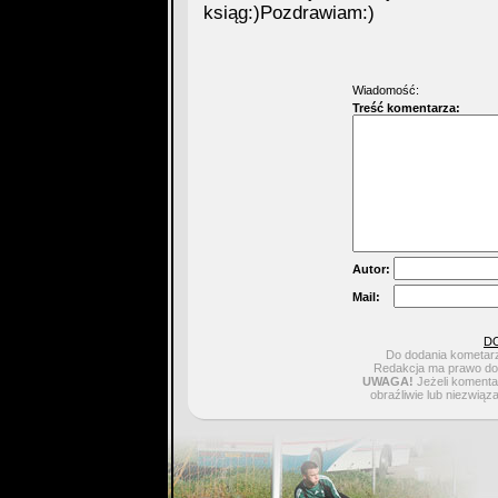
ksiąg:)Pozdrawiam:)
Wiadomość:
Treść komentarza:
Autor:
Mail:
D
Do dodania kometarz
Redakcja ma prawo do 
UWAGA!
Jeżeli komentar
obraźliwie lub niezwiąz