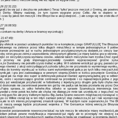
że jakiś fotki z meczów bedą. Ale też fajnie ze wygrał celtic :))
26 22:31:22)
:
ali:) bo się już z deczka nie pokoiłam:) Teraz 'tylko' jeszcze meczyk z Gretną, ale powinno 
rm Derby. Miejmy nadzieję, że tym razem wygrane przez Celtic. Ale to dopiero w 
zas by jakoś ten meczyk i the Bhoys'ów w akcji obejrzeć...:) ale czego się nie zrobi dla c
h :)
27 16:08:50)
:
nej!
ia czekam na derby i Artura w bramcę wyczekuję:)
 21:47:49)
:
tach!!!
ajny efekcik w postaci uciułanych punktów i to w komplecie,czego GRATULUJĘ The Bhoysom
ciekawego na zielonce przez kilka długich minut.Mecz w tempie jednostajnym,w II poł
ansie przeważnie już w ruchu jednostajnym przyśpieszonym,na dodatek,co cieszy bard
 obu stron,gra po ziemi,o usposobieniu ofensywnym głównie;),w miarę ludzka gra w obronie,
jść ze skrzydeł,częsta wymiana ciosów...właśnie takich meczyków nam trzeba.Choć zgodz
o przerwy nie grały imponująco,pozwalały rywalom wypracowywać groźne sytua
że Dundowcy nie potrafili czysto trafiać w piłkę. W II odsłonie wrócili już go gry, pasiaści 
ego również z akcji oskrzydlających,szkoda tylko,że nie przyniosło to wymiernego wyniku
iwnika do korekty wyniku,aż w końcu sami wykombinowali gole,a po tych kilku meczach,k
wynik,jak i gra jest zadowalająca w pewnym stopniu;)Dobre w końcu posunięcie Gordzia,t
zagrał jak na moje oko super w defensywie,pokazał również agresywną,ładną grę w odbior
jnie, ostro i wystarczająco groźnie centrował na przedpole i co najważniejsze,jedna z jeg
tóry już wiedział,jak przyfanzolić w futbolówkę z łepetyny,przy drugim golu było chyba ni
 doskonale nie zacentrował pewnie ten gol by nie padł,a tak łaciata przetarła się przez Dona
Fajna sprawa...to udko hehehe.Aha słówko w sprawie Szamoka,ta interwencja kiedy
wołał u mnie potok łez,hehe ale chyba nie dlatego,że mnie tak urzekła,nic z tego,choć n
a mój gust.No ale przy trafionym bęcku Big Janka Szamo owszem mógł inaczej rozwiązać s
po co Wilkie cisnął się w ten młyn zamiast pokryć słup zwłaszcza,że już i tak wystarczaj
a,ale to ich interes,przynajmniej zmaścili sprawę. W każdym razie superancko,że The Bh
tuż naszą uwagę będzie przykuwać wojenka z The Gersami,w której wierzę,że Bhoysia
kciukasy!!!
cowskie postanowienie noworoczne:lukać na tyle meczy ile wlezie(w miarę możliwości),al
iłam jednak pewne modyfikacje,a mianowicie-już nigdy ale to przenigdy nie obejrzę
skich stworzeń,tych bezdusznych gadów,chyba,że będą się znajdować w promieniu dwóch k