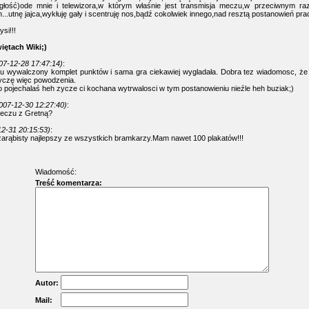
głość)ode mnie i telewizora,w którym właśnie jest transmisja meczu,w przeciwnym ra
...utnę jajca,wykłuję gały i scentruję nos,bądź cokolwiek innego,nad resztą postanowień pracu
si!!!
iętach Wiki;)
07-12-28 17:47:14)
:
cu wywalczony komplet punktów i sama gra ciekawiej wygladała. Dobra tez wiadomosc, że
zyczę więc powodzenia.
ro pojechalaś heh zycze ci kochana wytrwalosci w tym postanowieniu nieźle heh buziak;)
007-12-30 12:27:40)
:
meczu z Gretną?
2-31 20:15:53)
:
 zarąbisty najlepszy ze wszystkich bramkarzy.Mam nawet 100 plakatów!!!
Wiadomość:
Treść komentarza:
Autor:
Mail: