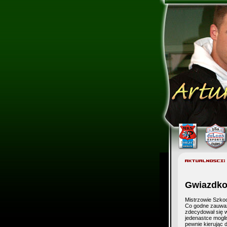
Gwiazdkow
Mistrzowie Szkoc
Co godne zauważ
zdecydował się w
jedenastce mogli
pewnie kierując 