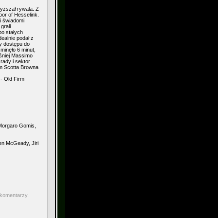
yższał rywala. Z
oor of Hesselink.
i świadomi
grali
po stałych
ealnie podał z
y dostępu do
minęło 6 minut,
eśniej Massimo
rady i sektor
em Scotta Browna
 - Old Firm
 Morgaro Gomis,
en McGeady, Jiri
 komentarzy.