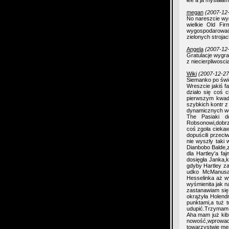
łee a ja myślałam 
megan
(2007-12-
No nareszcie wygr
wielkie Old Fi
wygospodarować c
zielonych strojac
Angela
(2007-12-
Gratulacje wygra
z niecierpliwosc
Wiki
(2007-12-27
Siemanko po świę
Wreszcie jakiś f
działo się coś 
pierwszym kwadr
szybkich kontr z
dynamicznych we
The Pasiaki d
Robsonowi,dobrze,
coś zgoła ciekaw
dopuścili przec
nie wyszły taki 
Dianbobo Balde,
dla Hartley'a fa
dosięgła Janka,k
gdyby Hartley zaś
udko McManusa.
Hesselinka aż wy
wyśmienita jak n
zastanawiam się,
okrążyła Holendr
punktami,a tuż 
udupić.Trzymam 
Aha mam już kibi
nowość,wprowadz
towarzystwie mę