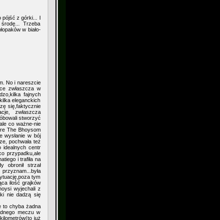
pójść z górki... I
środę... Trzeba
hłopaków w biało-
. No i nareszcie
ówce zwłaszcza w
zo,kilka fajnych
kilka eleganckich
ę się,faktycznie
cje, zwłaszcza
próbowali stworzyć
,ale co ważne-nie
tóre The Bhoysom
e wysłanie w bój
ze, pochwała też
o idealnych centr
eco przypadku,ale
tiego i trafiła na
 obronił strzał
o przyznam...była
ytuację,poza tym
ąca ilość grajków
oysi wyjechali z
ki nie dadzą się
e to chyba żadna
 żadnego meczu w
ilometrów(to już