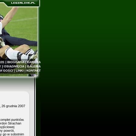
RZE
|
BIOGRAFIA
|
KARIERA
Y
|
OSIĄGNIĘCIA
|
GALERIA
A GOŚCI
|
LINKI
|
KONTAKT
, 26 grudnia 2007
komplet punktów.
ordon Strachan
wyjściowej
ny powrót,
my go w sobotnim