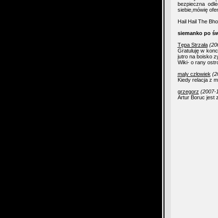
bezpieczna odle
siebie,mówię ofen
Hail Hail The Bhoy
siemanko po św
Tępa Strzała
(20
Gratuluję w kon
jutro na boisko 
Wiki- o rany ost
maly człowiek
(2
Kiedy relacja z 
grzegorz
(2007-1
Artur Boruc jest