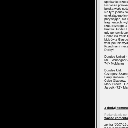
spotkaniu przeci
Pierwsza połowa 
boiska wiało nud
Na tym jednak sk
uciekającego im c
porywająco, ale 
fragmentach, wyk
rzutu rożnego, a
bramki Dundee Un
gdy ponownie ze 
Donati i ta trafi
kibiców z Glasgo
w słupek nie wyd
Przed nami mecz 
Derby!
Dundee United - 
68` - Vennegoor 
74`- McManus
Dundee Utd.:
Grzegorz Szamotu
Barry Robson - 
Celtic Glasgow:
Mark Brown - Gar
Jarosik (72`- Ma
.: dodaj koment
Redakcja nie po
Wasze komenta
zenka
(2007-12-