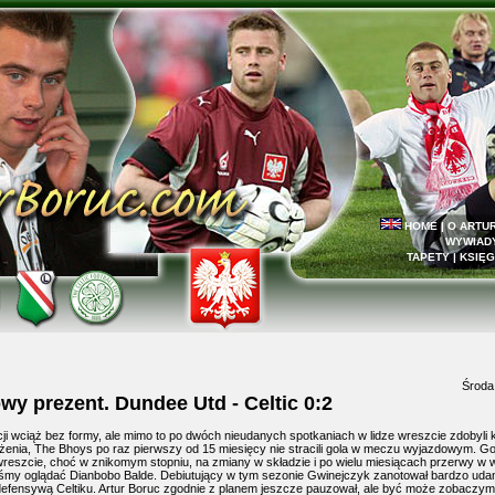
HOME
|
O ARTU
WYWIAD
TAPETY
|
KSIĘG
Środa
y prezent. Dundee Utd - Celtic 0:2
ji wciąż bez formy, ale mimo to po dwóch nieudanych spotkaniach w lidze wreszcie zdobyli 
enia, The Bhoys po raz pierwszy od 15 miesięcy nie stracili gola w meczu wyjazdowym. G
reszcie, choć w znikomym stopniu, na zmiany w składzie i po wielu miesiącach przerwy w 
śmy oglądać Dianbobo Balde. Debiutujący w tym sezonie Gwinejczyk zanotował bardzo uda
defensywą Celtiku. Artur Boruc zgodnie z planem jeszcze pauzował, ale być może zobaczy