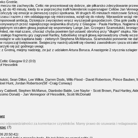
wko Gretnie.
meczu nie zachwyciła. Celtic nie prezentował się dobrze, ale piłkarsko zdecydowanie przew
ą, aż do 40 minuty, kiedy to w poprzeczkę trafił holenderski supersnajper Celtów Jan Venneg
ończyły się emocje w pierwszej części spotkania. W drugich 45 minutach mistrzowie Szkocj
zasu i razem z nim oddalającego się mistrzostwa, wzięli się do roboty. Wprawdzie wciąż nie 
imponowali ambicją. Dzisiejsze zwycięstwo wręcz wyszarpali gospodarzom. Oba gole padły 
onywanych przez największego wojownika drużyny z Glasgow - Paula Hartleya. Najpierw id
 pięknym strzałem głową popisał się wspomniany Lange Jan. Grzegorz Szamotulski, broniąc
ited, nie miał szans, chociaż chyba powinien był ustawić obrońcę przy "długim" słupku. Nie 
stałego fragmentu gry zagrywał Hartley, futbolówkę strącił głową wprowadzony chwilę wcz
ła bodajże w udo kapitana biało - zielonych Stephena McManusa. Szamotulski ponownie nie dał 
w rozpoczął świętowanie. Świąteczny nastrój udzielił się również zawodnikom i poza strzał
arzyło się już godnego uwagi.
z Gretną, miejmy nadzieję, że już z udziałem Artura Boruca. A następnie 2 stycznia szlagier
Celtic Glasgow 0:2 (0:0)
of Hesselink
lski, Sean Dillon, Lee Wilkie, Darren Dods, Willo Flood - David Robertson, Prince Bauben,
Noel Hunt, Jordan Robertson(58`-Craig Conway)
y Caldwell, Stephen McManus, Dianbobo Balde, Lee Naylor - Scott Brown, Paul Hartley, Aid
ssimo Donati) - Jan Vennegoor of Hesselink, Scott McDonald
arz
nosi odpowiedzialności za komentarze czytelników. Mamy prawo do usuwania i redagowania
rze:
(7)
26 20:50:41)
: