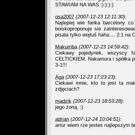
STAWIAM NA WAS :):):):)
osa2007
(2007-12-23 12:11:30)
:
Najlepiej wie fanka barcelony co
boiskoproponuje sie zainteresow
pisala tylko wojtuś haha.... 2:1 n
Makumba
(2007-12-23 14:59:42)
:
Ciekawy pojedynek, wszyscy fa
CELTICKIEM. Nakamura i spółka p
3-1!!!
Aga
(2007-12-23 17:23:23)
:
Ciekawi mnie, kto to jest ta mał
zdjęciach?
madzik
(2007-12-23 18:53:28)
:
jego żoną. :)
adrian
(2007-12-24 10:04:51)
:
artur wiem rze jestes najlepszym 