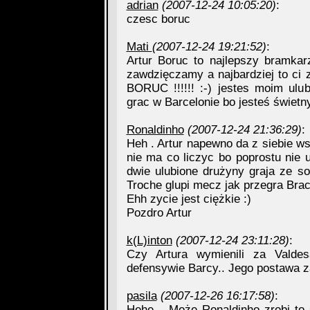
adrian
(2007-12-24 10:05:20)
:
czesc boruc
Mati
(2007-12-24 19:21:52)
:
Artur Boruc to najlepszy bramkarz
zawdzięczamy a najbardziej to c
BORUC !!!!!! :-) jestes moim ul
grac w Barcelonie bo jesteś świe
Ronaldinho
(2007-12-24 21:36:29)
:
Heh . Artur napewno da z siebie ws
nie ma co liczyc bo poprostu nie u
dwie ulubione drużyny graja ze s
Troche glupi mecz jak przegra Braca
Ehh zycie jest ciężkie :)
Pozdro Artur
k(L)inton
(2007-12-24 23:11:28)
:
Czy Artura wymienili za Valde
defensywie Barcy.. Jego postawa z
pasila
(2007-12-26 16:17:58)
:
Hehe... Może Ronaldinho zrobi t