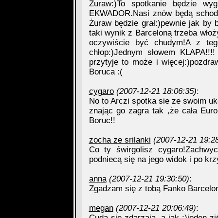
Żuraw:)To spotkanie będzie wy
EKWADOR.Nasi znów będą schodzi
Żuraw będzie grał:)pewnie jak by 
taki wynik z Barceloną trzeba włoży
oczywiście być chudym!A z te
chłop:)Jednym słowem KLAPA!!!!
przytyje to może i więcej:)pozdr
Boruca :(
cygaro
(2007-12-21 18:06:35)
:
No to Arczi spotka sie ze swoim 
znając go zagra tak ,że cała Europ
Boruc!!
zocha ze srilanki
(2007-12-21 19:2
Co ty świrgolisz cygaro!Zachwy
podniecą się na jego widok i po krz
anna
(2007-12-21 19:30:50)
:
Zgadzam się z tobą Fanko Barcelo
megan
(2007-12-21 20:06:49)
:
Cuda się zdarzają, a jak :)jeden z