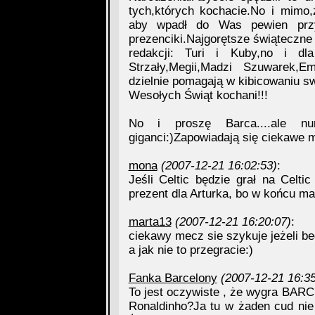
tych,których kochacie.No i mimo,
aby wpadł do Was pewien przys
prezenciki.Najgorętsze świąteczne b
redakcji: Turi i Kuby,no i dl
Strzały,Megii,Madzi Szuwarek,Em
dzielnie pomagają w kibicowaniu s
Wesołych Świąt kochani!!!
No i proszę Barca....ale num
giganci:)Zapowiadają się ciekawe 
mona
(2007-12-21 16:02:53)
:
Jeśli Celtic będzie grał na Celti
prezent dla Arturka, bo w końcu ma 
marta13
(2007-12-21 16:20:07)
:
ciekawy mecz sie szykuje jeżeli bed
a jak nie to przegracie:)
Fanka Barcelony
(2007-12-21 16:35
To jest oczywiste , że wygra BA
Ronaldinho?Ja tu w żaden cud nie