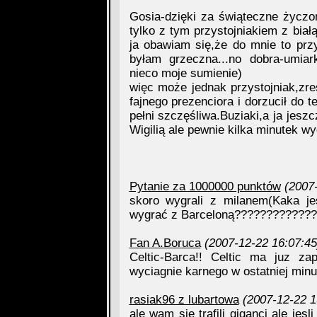
Gosia-dzięki za świąteczne życzo
tylko z tym przystojniakiem z bia
ja obawiam się,że do mnie to przyj
byłam grzeczna...no dobra-umiar
nieco moje sumienie)
więc może jednak przystojniak,zre
fajnego prezenciora i dorzucił do 
pełni szczęśliwa.Buziaki,a ja jesz
Wigilią ale pewnie kilka minutek wy
Pytanie za 1000000 punktów
(2007
skoro wygrali z milanem(Kaka je
wygrać z Barceloną?????????????
Fan A.Boruca
(2007-12-22 16:07:45
Celtic-Barca!! Celtic ma juz za
wyciagnie karnego w ostatniej min
rasiak96 z lubartowa
(2007-12-22 1
ale wam sie trafili giganci ale jes