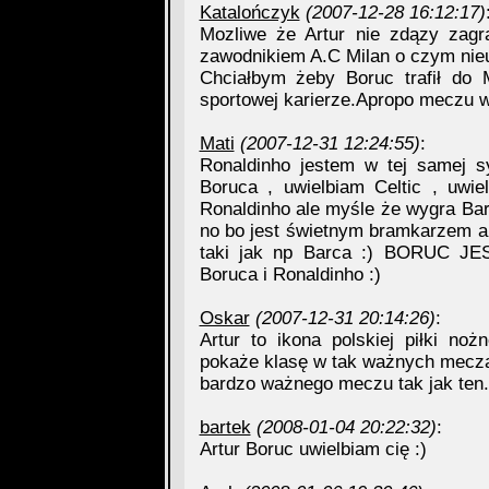
Katalończyk
(2007-12-28 16:12:17)
Mozliwe że Artur nie zdązy zag
zawodnikiem A.C Milan o czym nie
Chciałbym żeby Boruc trafił do 
sportowej karierze.Apropo meczu 
Mati
(2007-12-31 12:24:55)
:
Ronaldinho jestem w tej samej s
Boruca , uwielbiam Celtic , uwi
Ronaldinho ale myśle że wygra Barc
no bo jest świetnym bramkarzem a
taki jak np Barca :) BORUC JEST
Boruca i Ronaldinho :)
Oskar
(2007-12-31 20:14:26)
:
Artur to ikona polskiej piłki no
pokaże klasę w tak ważnych mecza
bardzo ważnego meczu tak jak ten.
bartek
(2008-01-04 20:22:32)
:
Artur Boruc uwielbiam cię :)