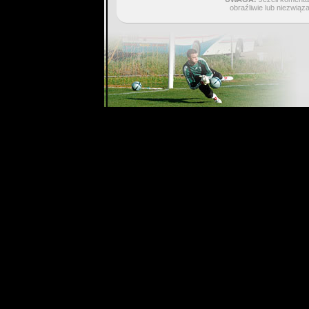
obraźliwie lub niezwiąz