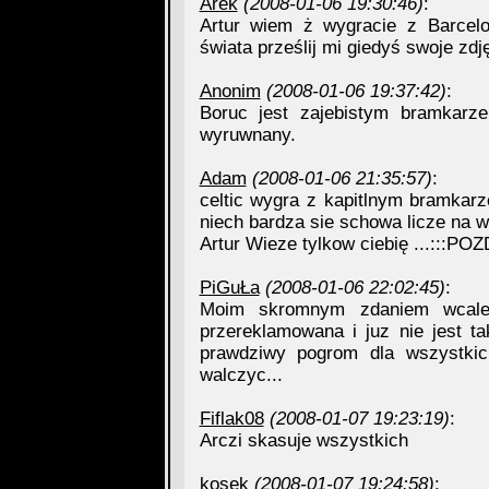
Arek
(2008-01-06 19:30:46)
:
Artur wiem ż wygracie z Barcelo
świata prześlij mi giedyś swoje zdj
Anonim
(2008-01-06 19:37:42)
:
Boruc jest zajebistym bramkarz
wyruwnany.
Adam
(2008-01-06 21:35:57)
:
celtic wygra z kapitlnym bramkarz
niech bardza sie schowa licze na wy
Artur Wieze tylkow ciebię ...:::PO
PiGuŁa
(2008-01-06 22:02:45)
:
Moim skromnym zdaniem wcale 
przereklamowana i juz nie jest t
prawdziwy pogrom dla wszystki
walczyc...
Fiflak08
(2008-01-07 19:23:19)
:
Arczi skasuje wszystkich
kosek
(2008-01-07 19:24:58)
: