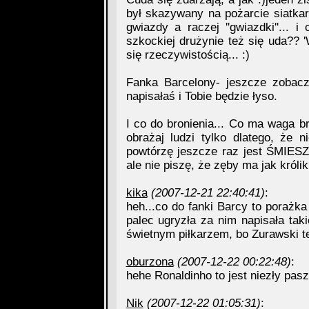
był skazywany na pożarcie siatkarz
gwiazdy a raczej ''gwiazdki''...
szkockiej drużynie też się uda?? 
się rzeczywistością... :)
Fanka Barcelony- jeszcze zobacz
napisałaś i Tobie będzie łyso.
I co do bronienia... Co ma waga b
obrażaj ludzi tylko dlatego, że n
powtórzę jeszcze raz jest ŚMIESZ
ale nie piszę, że zęby ma jak królik
kika
(2007-12-21 22:40:41)
:
heh...co do fanki Barcy to porażka
palec ugryzła za nim napisała taki
świetnym piłkarzem, bo Zurawski te
oburzona
(2007-12-22 00:22:48)
:
hehe Ronaldinho to jest niezły pasz
Nik
(2007-12-22 01:05:31)
: