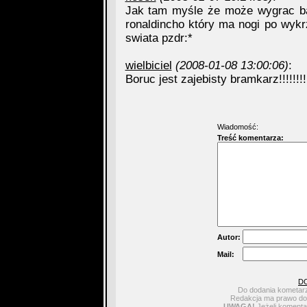
Jak tam myśle że może wygrac barc
ronaldincho który ma nogi po wyk
swiata pzdr:*
wielbiciel
(2008-01-08 13:00:06)
:
Boruc jest zajebisty bramkarz!!!!!!!!!!!
Wiadomość:
Treść komentarza:
Autor:
Mail:
D
Do dodania kometarz
Redakcja ma prawo do 
UWAGA!
Jeżeli komentar