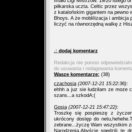
finału Ligi Mistrzów. 19/20 lutego
piłkarska uczta. Celtic przez wszys
z katalońskim gigantem na pewno 
Bhoys. A że moblilizacja i ambicja
liczyć na równorzędną walkę z His
.: dodaj komentarz
Redakcja nie ponosi odpowiedzial
do usuwania i redagowania koment
Wasze komentarze:
(38)
czachosia
(2007-12-21 15:22:36)
:
ehhh a juz sie łudziłam ze moze c
szans...a szkodA:(
Gosia
(2007-12-21 15:47:22)
:
Troszkę się pospieszę z życzeni
ukrócony dostęp do netu,hehehe.
zebrane...życzę Wam wszystkim z
Narodzenia.Abyście spędzili te d