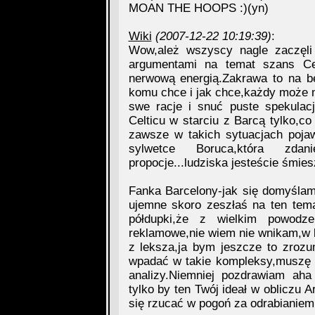
MOAN THE HOOPS :)(yn)
Wiki
(2007-12-22 10:19:39)
:
Wow,ależ wszyscy nagle zaczęli
argumentami na temat szans Ce
nerwową energią.Zakrawa to na b
komu chce i jak chce,każdy może 
swe racje i snuć puste spekulac
Celticu w starciu z Barcą tylko,c
zawsze w takich sytuacjach poja
sylwetce Boruca,która zdan
propocje...ludziska jesteście śmies
Fanka Barcelony-jak się domyślam
ujemne skoro zeszłaś na ten tem
półdupki,że z wielkim powodz
reklamowe,nie wiem nie wnikam,w 
z leksza,ja bym jeszcze to zrozum
wpadać w takie kompleksy,muszę 
analizy.Niemniej pozdrawiam aha
tylko by ten Twój ideał w obliczu A
się rzucać w pogoń za odrabianiem 