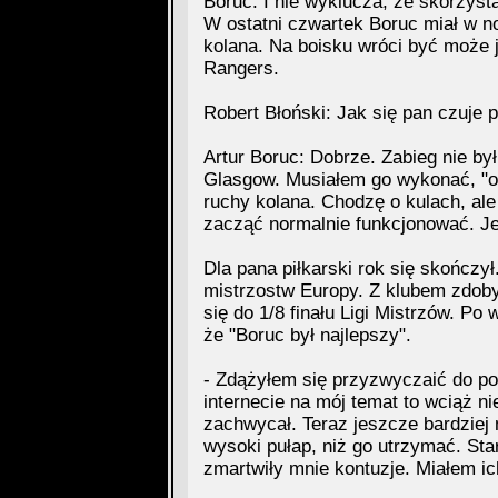
Boruc. I nie wyklucza, że skorzyst
W ostatni czwartek Boruc miał w no
kolana. Na boisku wróci być może 
Rangers.
Robert Błoński: Jak się pan czuje 
Artur Boruc: Dobrze. Zabieg nie b
Glasgow. Musiałem go wykonać, "odk
ruchy kolana. Chodzę o kulach, ale
zacząć normalnie funkcjonować. Je
Dla pana piłkarski rok się skończy
mistrzostw Europy. Z klubem zdobył
się do 1/8 finału Ligi Mistrzów. Po
że "Boruc był najlepszy".
- Zdążyłem się przyzwyczaić do po
internecie na mój temat to wciąż ni
zachwycał. Teraz jeszcze bardziej 
wysoki pułap, niż go utrzymać. Star
zmartwiły mnie kontuzje. Miałem ich