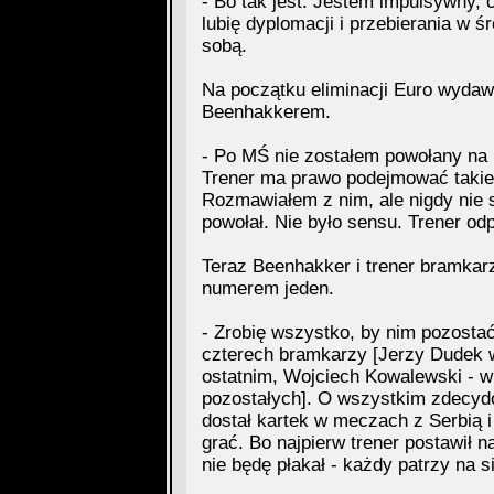
- Bo tak jest. Jestem impulsywny, 
lubię dyplomacji i przebierania w 
sobą.
Na początku eliminacji Euro wydawa
Beenhakkerem.
- Po MŚ nie zostałem powołany na 
Trener ma prawo podejmować takie d
Rozmawiałem z nim, ale nigdy nie 
powołał. Nie było sensu. Trener odp
Teraz Beenhakker i trener bramkar
numerem jeden.
- Zrobię wszystko, by nim pozostać 
czterech bramkarzy [Jerzy Dudek 
ostatnim, Wojciech Kowalewski - w 
pozostałych]. O wszystkim zdecydo
dostał kartek w meczach z Serbią i
grać. Bo najpierw trener postawił 
nie będę płakał - każdy patrzy na si