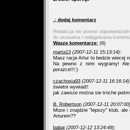
.: dodaj komentarz
Redakcja nie ponosi odpowiedzial
do usuwania i redagowania koment
Wasze komentarze:
(6)
marta13
(2007-12-11 15:13:14)
:
Masz racje Artur to bedzie wiecej 
Na pewno z nimi wygramy! Ale 
porażce!!!:)
czachosia93
(2007-12-11 16:16:14)
świetni wywiad!!
jak zawsze można sie troche pośm
B. Robertson
(2007-12-11 20:07:00
Moze i znajdzie "lepszy" klub, ale
Arturem??
babaj
(2007-12-12 13:24:49)
: