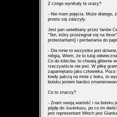
Z czego wynikały te urazy?
- Nie mam pojęcia. Może dlatego, ż
prostu się zdarzyły.
Jest pan uwielbiany przez fanów Ce
"Ten, który przeżegnał się na Ibrox
protestantami] i porównania do pap
- Dla mnie to wszystko jest dziwne
religią. Wiem, że to tutaj odwieczn
Co do kibiców, to chwalą głównie w
rzeczywiście nie jest. W piłkę gra
zapamiętano jako człowieka. Poza t
kiedy patrzą na mnie z boku, to wy
boisku jestem bardzo zmanierowan
Co to znaczy?
- Znam swoją wartość i na boisku j
pójdę do Juventusu, po co im dwó
jest reprezentant Włoch jest Gianlui