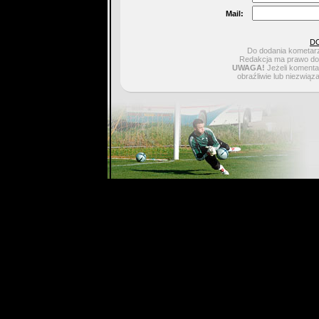
Mail:
D
Do dodania kometarz
Redakcja ma prawo do 
UWAGA!
Jeżeli komentar
obraźliwie lub niezwiąz