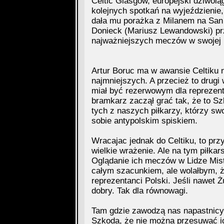
Celtic Glasgow, europejski dziwolą
kolejnych spotkań na wyjeździenie,
dała mu porażka z Milanem na San S
Donieck (Mariusz Lewandowski) prz
najważniejszych meczów w swojej hi
Artur Boruc ma w awansie Celtiku 
najmniejszych. A przecież to drugi
miał być rezerwowym dla reprezen
bramkarz zaczął grać tak, że to Sz
tych z naszych piłkarzy, którzy sw
sobie antypolskim spiskiem.
Wracajac jednak do Celtiku, to prz
wielkie wrażenie. Ale na tym piłkar
Oglądanie ich meczów w Lidze Mist
całym szacunkiem, ale wolałbym, ż
reprezentanci Polski. Jeśli nawet Ż
dobry. Tak dla równowagi.
Tam gdzie zawodzą nas napastnicy i
Szkoda, że nie można przesuwać ic