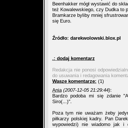
Beenhakker mógł wystawić do skła
też Kowalewskiego, czy Dudka to pe
Bramkarze byliby mniej sfrustrowani
się Euro.
Źródło: darekwolowski.blox.pl
.: dodaj komentarz
Redakcja nie ponosi odpowiedzial
do usuwania i redagowania koment
Wasze komentarze:
(1)
Ania
(2007-12-05 21:29:44)
:
Bardzo podoba mi się zdanie 
Siro(...)".
Poza tym nie uważam żeby jedyn
piłkarzy polskiej kadry. Pan Dar
wypowiedzi) nie wiadomo jak i d