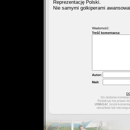
Reprezentację Polski.
Nie samymi golkiperami awansowal
Wiadomość:
Treść komentarza:
Autor:
Mail:
D
Do dodania kometarz
Redakcja ma prawo do 
UWAGA!
Jeżeli komentar
obraźliwie lub niezwiąz